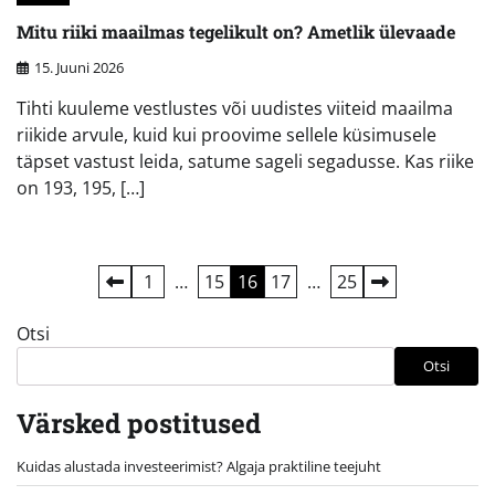
Mitu riiki maailmas tegelikult on? Ametlik ülevaade
15. Juuni 2026
Tihti kuuleme vestlustes või uudistes viiteid maailma
riikide arvule, kuid kui proovime sellele küsimusele
täpset vastust leida, satume sageli segadusse. Kas riike
on 193, 195, […]
Postituste
1
…
15
16
17
…
25
leheküljendus
Otsi
Otsi
Värsked postitused
Kuidas alustada investeerimist? Algaja praktiline teejuht