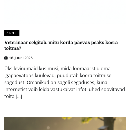
Elustiil
Veterinaar selgitab: mitu korda päevas peaks koera
toitma?
16. Juuni 2026
Üks levinumaid küsimusi, mida loomaarstid oma
igapäevatöös kuulevad, puudutab koera toitmise
sagedust. Omanikud on sageli segaduses, kuna
internetist võib leida vastukäivat infot: ühed soovitavad
toita […]