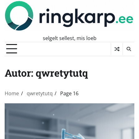
Skip
to
content
selgelt sellest, mis loeb
Autor:
qwretytutq
Home
qwretytutq
Page 16