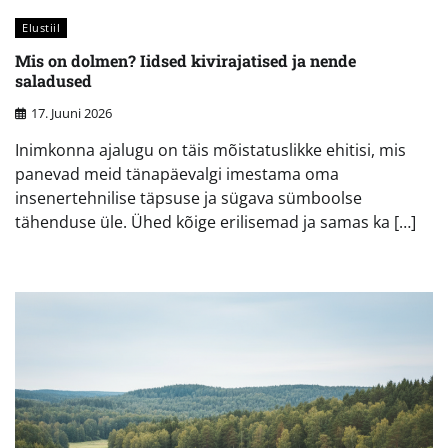
Elustiil
Mis on dolmen? Iidsed kivirajatised ja nende
saladused
17. Juuni 2026
Inimkonna ajalugu on täis mõistatuslikke ehitisi, mis
panevad meid tänapäevalgi imestama oma
insenertehnilise täpsuse ja sügava sümboolse
tähenduse üle. Ühed kõige erilisemad ja samas ka […]