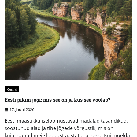
Reisid
Eesti pikim jõgi: mis see on ja kus see voolab?
17. Juuni 2026
Eesti maastikku iseloomustavad madalad tasandikud,
soostunud alad ja tihe jõgede võrgustik, mis on
kujundanud meie loodust aastatuhandeid. Kui mõelda