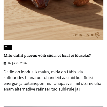
Toit
Mitu datlit päevas võib süüa, et kaal ei tõuseks?
16. Juuni 2026
Datlid on looduslik maius, mida on Lähis-Ida
kultuurides hinnatud tuhandeid aastaid kui tõelist
energia- ja toitainepommi. Tänapäeval, mil otsime üha
enam alternatiive rafineeritud suhkrule ja […]