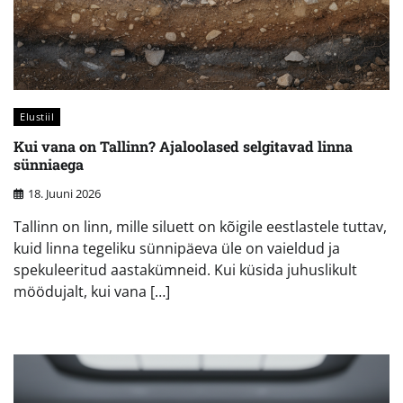
Elustiil
Kui vana on Tallinn? Ajaloolased selgitavad linna
sünniaega
18. Juuni 2026
Tallinn on linn, mille siluett on kõigile eestlastele tuttav,
kuid linna tegeliku sünnipäeva üle on vaieldud ja
spekuleeritud aastakümneid. Kui küsida juhuslikult
möödujalt, kui vana […]