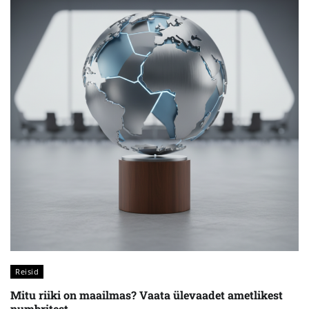
Reisid
Mitu riiki on maailmas? Vaata ülevaadet ametlikest
numbritest