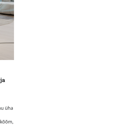
ja
nu üha
 kõõm,