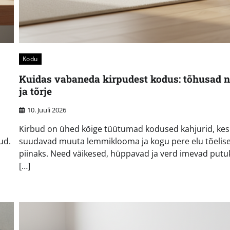
Kodu
Kuidas vabaneda kirpudest kodus: tõhusad n
ja tõrje
10. Juuli 2026
Kirbud on ühed kõige tüütumad kodused kahjurid, kes
ud.
suudavad muuta lemmiklooma ja kogu pere elu tõelis
piinaks. Need väikesed, hüppavad ja verd imevad putu
[…]