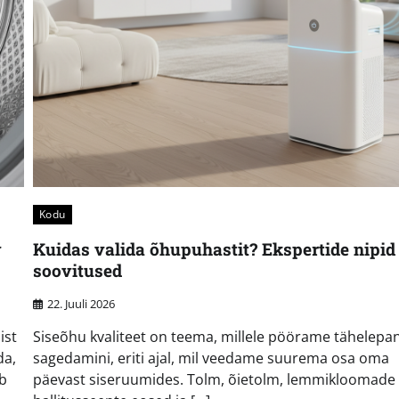
Kodu
v
Kuidas valida õhupuhastit? Ekspertide nipid 
soovitused
22. Juuli 2026
ist
Siseõhu kvaliteet on teema, millele pöörame tähelepa
da,
sagedamini, eriti ajal, mil veedame suurema osa oma
ab
päevast siseruumides. Tolm, õietolm, lemmikloomade