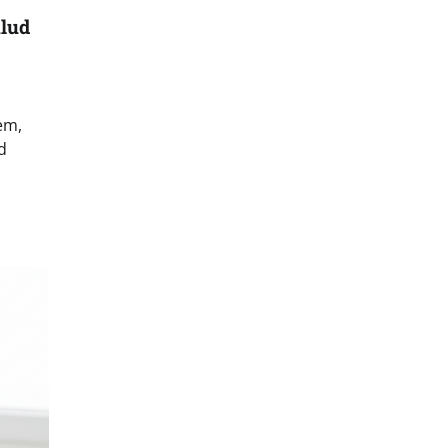
ulud
em,
d