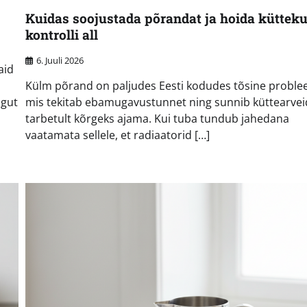
Kuidas soojustada põrandat ja hoida küttek
kontrolli all
6. Juuli 2026
aid
Külm põrand on paljudes Eesti kodudes tõsine proble
ngut
mis tekitab ebamugavustunnet ning sunnib küttearvei
tarbetult kõrgeks ajama. Kui tuba tundub jahedana
vaatamata sellele, et radiaatorid […]