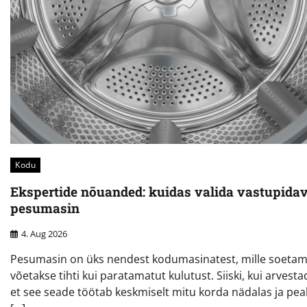
Kodu
Ekspertide nõuanded: kuidas valida vastupida
pesumasin
4. Aug 2026
Pesumasin on üks nendest kodumasinatest, mille soetam
võetakse tihti kui paratamatut kulutust. Siiski, kui arvesta
et see seade töötab keskmiselt mitu korda nädalas ja pe