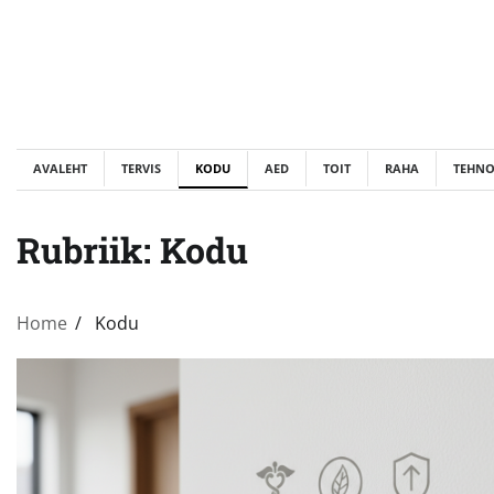
Skip
to
content
AVALEHT
TERVIS
KODU
AED
TOIT
RAHA
TEHN
Rubriik:
Kodu
Home
Kodu