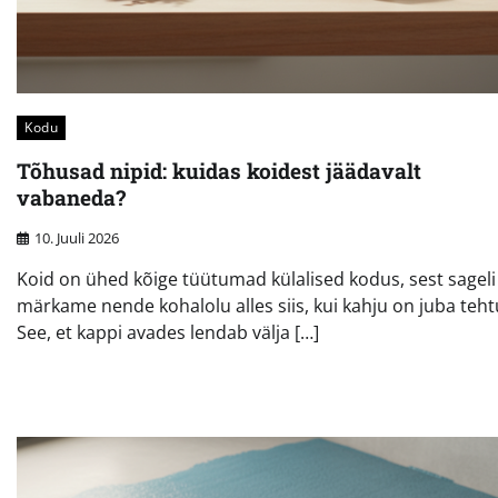
Kodu
Tõhusad nipid: kuidas koidest jäädavalt
vabaneda?
10. Juuli 2026
Koid on ühed kõige tüütumad külalised kodus, sest sageli
märkame nende kohalolu alles siis, kui kahju on juba teht
See, et kappi avades lendab välja […]