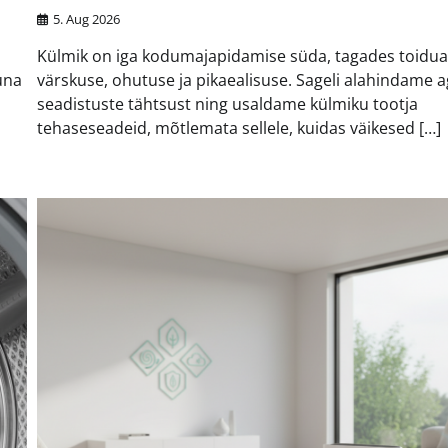
5. Aug 2026
Külmik on iga kodumajapidamise süda, tagades toidua
una
värskuse, ohutuse ja pikaealisuse. Sageli alahindame 
seadistuste tähtsust ning usaldame külmiku tootja
tehaseseadeid, mõtlemata sellele, kuidas väikesed […]