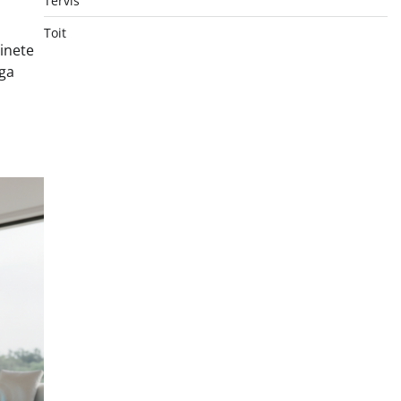
Tervis
Toit
inete
aga