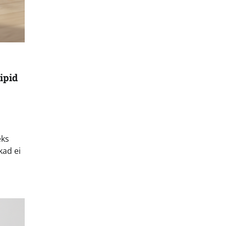
ipid
eks
kad ei