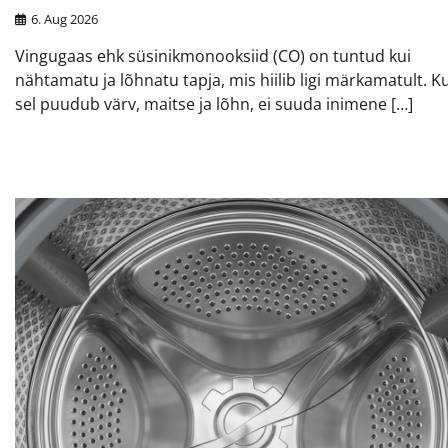
6. Aug 2026
Vingugaas ehk süsinikmonooksiid (CO) on tuntud kui
nähtamatu ja lõhnatu tapja, mis hiilib ligi märkamatult. K
sel puudub värv, maitse ja lõhn, ei suuda inimene […]