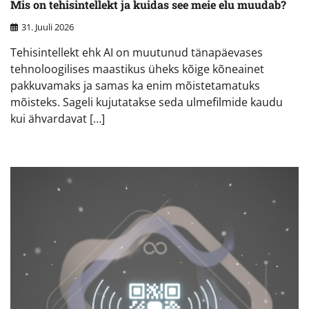
Mis on tehisintellekt ja kuidas see meie elu muudab?
31. Juuli 2026
Tehisintellekt ehk AI on muutunud tänapäevases
tehnoloogilises maastikus üheks kõige kõneainet
pakkuvamaks ja samas ka enim mõistetamatuks
mõisteks. Sageli kujutatakse seda ulmefilmide kaudu
kui ähvardavat […]