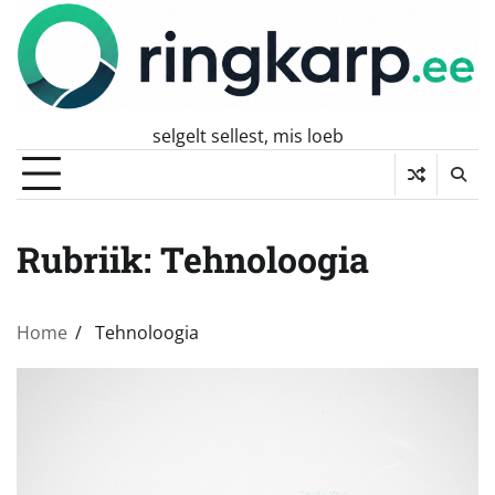
Skip
to
content
selgelt sellest, mis loeb
Rubriik:
Tehnoloogia
Home
Tehnoloogia