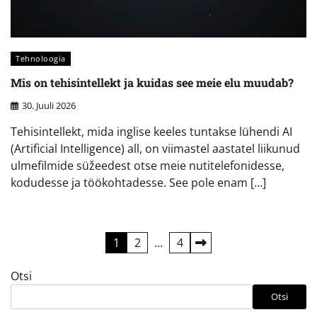
Tehnoloogia
Mis on tehisintellekt ja kuidas see meie elu muudab?
30. Juuli 2026
Tehisintellekt, mida inglise keeles tuntakse lühendi AI
(Artificial Intelligence) all, on viimastel aastatel liikunud
ulmefilmide süžeedest otse meie nutitelefonidesse,
kodudesse ja töökohtadesse. See pole enam […]
Postituste
1
2
…
4
leheküljendus
Otsi
Otsi