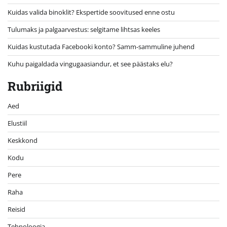
Kuidas valida binoklit? Ekspertide soovitused enne ostu
Tulumaks ja palgaarvestus: selgitame lihtsas keeles
Kuidas kustutada Facebooki konto? Samm-sammuline juhend
Kuhu paigaldada vingugaasiandur, et see päästaks elu?
Rubriigid
Aed
Elustiil
Keskkond
Kodu
Pere
Raha
Reisid
Tehnoloogia