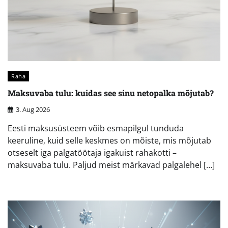
Raha
Maksuvaba tulu: kuidas see sinu netopalka mõjutab?
3. Aug 2026
Eesti maksusüsteem võib esmapilgul tunduda
keeruline, kuid selle keskmes on mõiste, mis mõjutab
otseselt iga palgatöötaja igakuist rahakotti –
maksuvaba tulu. Paljud meist märkavad palgalehel […]