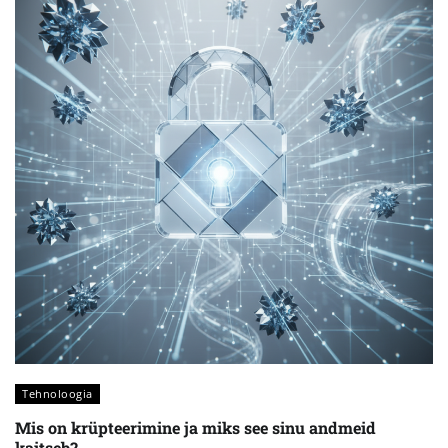
Tehnoloogia
Mis on krüpteerimine ja miks see sinu andmeid
kaitseb?