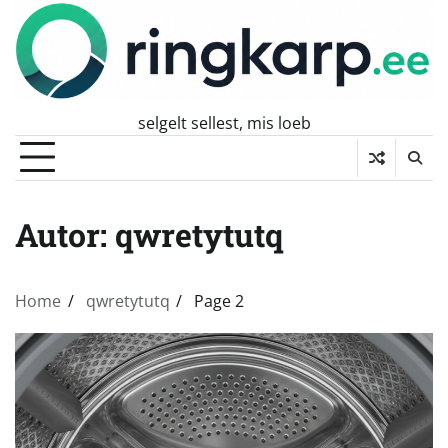
Skip
to
content
selgelt sellest, mis loeb
Autor:
qwretytutq
Home
qwretytutq
Page 2