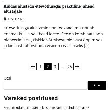
Kuidas alustada ettevõtlusega: praktiline juhend
alustajale
1. Aug 2026
Ettevõtlusega alustamine on teekond, mis nõuab
enamat kui lihtsalt head ideed. See on kombinatsioon
planeerimisest, riskide võtmisest, pidevast õppimisest
ja kindlast tahtest oma visioon reaalsuseks […]
Postituste
1
2
3
…
25
leheküljendus
Otsi
Otsi
Värsked postitused
Krediidi kulukuse määr: miks see on laenu puhul tähtsaim?