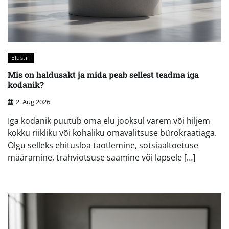
Elustiil
Mis on haldusakt ja mida peab sellest teadma iga
kodanik?
2. Aug 2026
Iga kodanik puutub oma elu jooksul varem või hiljem
kokku riikliku või kohaliku omavalitsuse bürokraatiaga.
Olgu selleks ehitusloa taotlemine, sotsiaaltoetuse
määramine, trahviotsuse saamine või lapsele […]