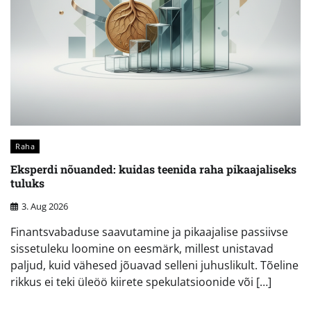
Raha
Eksperdi nõuanded: kuidas teenida raha pikaajaliseks
tuluks
3. Aug 2026
Finantsvabaduse saavutamine ja pikaajalise passiivse
sissetuleku loomine on eesmärk, millest unistavad
paljud, kuid vähesed jõuavad selleni juhuslikult. Tõeline
rikkus ei teki üleöö kiirete spekulatsioonide või […]