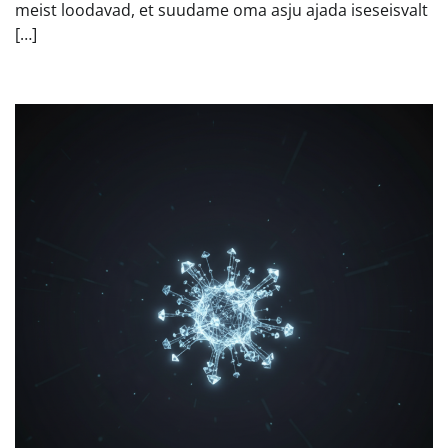
meist loodavad, et suudame oma asju ajada iseseisvalt
[…]