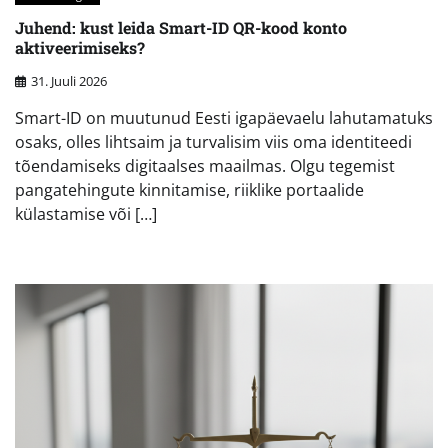
Juhend: kust leida Smart-ID QR-kood konto
aktiveerimiseks?
31. Juuli 2026
Smart-ID on muutunud Eesti igapäevaelu lahutamatuks
osaks, olles lihtsaim ja turvalisim viis oma identiteedi
tõendamiseks digitaalses maailmas. Olgu tegemist
pangatehingute kinnitamise, riiklike portaalide
külastamise või […]