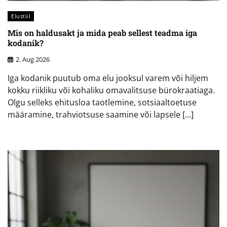
Elustiil
Mis on haldusakt ja mida peab sellest teadma iga
kodanik?
2. Aug 2026
Iga kodanik puutub oma elu jooksul varem või hiljem
kokku riikliku või kohaliku omavalitsuse bürokraatiaga.
Olgu selleks ehitusloa taotlemine, sotsiaaltoetuse
määramine, trahviotsuse saamine või lapsele […]