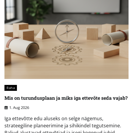
Raha
Mis on turundusplaan ja miks iga ettevõte seda vajab?
1. Aug 2026
Iga ettevõtte edu aluseks on selge nägemus,
strateegiline planeerimine ja sihikindel tegutsemine.
Paljud alustavad ettevõtjad ja isegi kogenud juhid