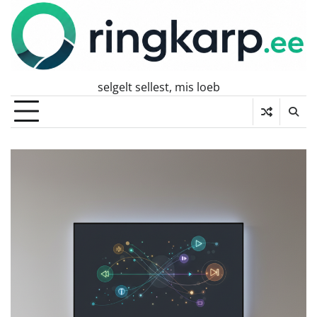
Skip
to
content
selgelt sellest, mis loeb