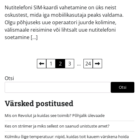
Nutitelefoni SIM-kaardi vahetamine on üks neist
oskustest, mida iga mobiilikasutaja peaks valdama.
Olgu põhjuseks uue operaatori juurde kolimine,
välismaale reisimine või lihtsalt uue nutitelefoni
soetamine […]
Postituste
1
2
3
…
24
leheküljendus
Otsi
Otsi
Värsked postitused
Mis on Revolut ja kuidas see toimib? Põhjalik ülevaade
Kes on striimer ja miks sellest on saanud unistuste amet?
Külmiku õige temperatuur: nipid, kuidas toit kauem värskena hoida