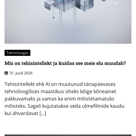
Tehnoloogia
Mis on tehisintellekt ja kuidas see meie elu muudab?
31. Juuli 2026
Tehisintellekt ehk AI on muutunud tänapäevases
tehnoloogilises maastikus üheks kõige kõneainet
pakkuvamaks ja samas ka enim mõistetamatuks
mõisteks. Sageli kujutatakse seda ulmefilmide kaudu
kui ähvardavat […]