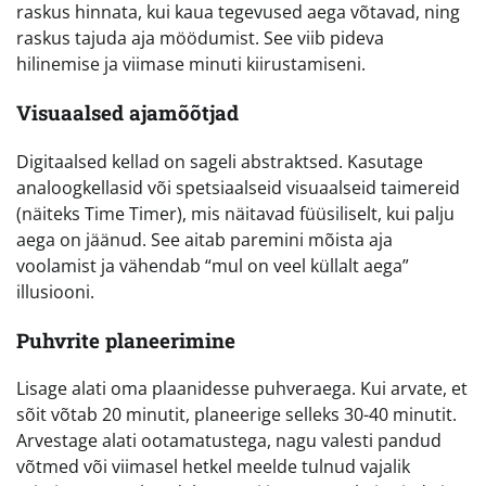
raskus hinnata, kui kaua tegevused aega võtavad, ning
raskus tajuda aja möödumist. See viib pideva
hilinemise ja viimase minuti kiirustamiseni.
Visuaalsed ajamõõtjad
Digitaalsed kellad on sageli abstraktsed. Kasutage
analoogkellasid või spetsiaalseid visuaalseid taimereid
(näiteks Time Timer), mis näitavad füüsiliselt, kui palju
aega on jäänud. See aitab paremini mõista aja
voolamist ja vähendab “mul on veel küllalt aega”
illusiooni.
Puhvrite planeerimine
Lisage alati oma plaanidesse puhveraega. Kui arvate, et
sõit võtab 20 minutit, planeerige selleks 30-40 minutit.
Arvestage alati ootamatustega, nagu valesti pandud
võtmed või viimasel hetkel meelde tulnud vajalik