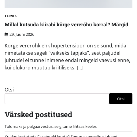
TERVIS
Millal kutsuda kiirabi kõrge vererõhu korral? Märgid
29. Juuni 2026
Kõrge vererõhk ehk hüpertensioon on seisund, mida
nimetatakse sageli “vaikseks tapjaks”, sest paljudel
juhtudel ei tunne inimene endal mingeid vaevusi enne,
kui olukord muutub kriitiliseks. […]
Otsi
Otsi
Värsked postitused
Tulumaks ja palgaarvestus: selgitame lihtsas keeles
Kuidas kustutada Facebooki konto? Samm-sammuline juhend