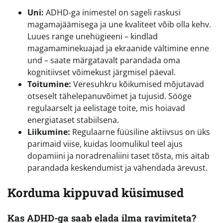
Uni:
ADHD-ga inimestel on sageli raskusi
magamajäämisega ja une kvaliteet võib olla kehv.
Luues range unehügieeni – kindlad
magamaminekuajad ja ekraanide vältimine enne
und – saate märgatavalt parandada oma
kognitiivset võimekust järgmisel päeval.
Toitumine:
Veresuhkru kõikumised mõjutavad
otseselt tähelepanuvõimet ja tujusid. Sööge
regulaarselt ja eelistage toite, mis hoiavad
energiataset stabiilsena.
Liikumine:
Regulaarne füüsiline aktiivsus on üks
parimaid viise, kuidas loomulikul teel ajus
dopamiini ja noradrenaliini taset tõsta, mis aitab
parandada keskendumist ja vähendada ärevust.
Korduma kippuvad küsimused
Kas ADHD-ga saab elada ilma ravimiteta?