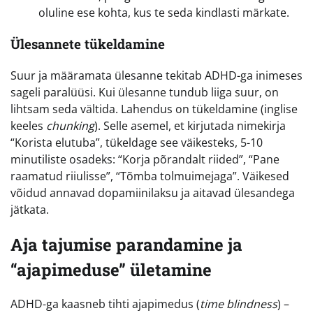
oluline ese kohta, kus te seda kindlasti märkate.
Ülesannete tükeldamine
Suur ja määramata ülesanne tekitab ADHD-ga inimeses
sageli paralüüsi. Kui ülesanne tundub liiga suur, on
lihtsam seda vältida. Lahendus on tükeldamine (inglise
keeles
chunking
). Selle asemel, et kirjutada nimekirja
“Korista elutuba”, tükeldage see väikesteks, 5-10
minutiliste osadeks: “Korja põrandalt riided”, “Pane
raamatud riiulisse”, “Tõmba tolmuimejaga”. Väikesed
võidud annavad dopamiinilaksu ja aitavad ülesandega
jätkata.
Aja tajumise parandamine ja
“ajapimeduse” ületamine
ADHD-ga kaasneb tihti ajapimedus (
time blindness
) –