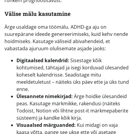
rohkem prognoositavust.
Välise mälu kasutamine
Ärge usaldage oma töömälu. ADHD-ga aju on
suurepärane ideede genereerimiseks, kuid kehv nende
hoidmiseks. Kasutage väliseid abivahendeid, et
vabastada ajuruum olulisemate asjade jaoks:
Digitaalsed kalendrid:
Sisestage kõik
kohtumised, tähtajad ja isegi korduvad ülesanded
koheselt kalendrisse. Seadistage mitu
meeldetuletust – näiteks üks päev ette ja üks tund
enne.
Ülesannete nimekirjad:
Ärge hoidke ülesandeid
peas. Kasutage märkmikke, rakendusi (näiteks
Todoist, Notion või lihtne post-it märkmepaberite
süsteem) ja kandke kõik kirja.
Visuaalsed märguanded:
Kui midagi on vaja
kaasa võtta, pange see ukse ette või asetage