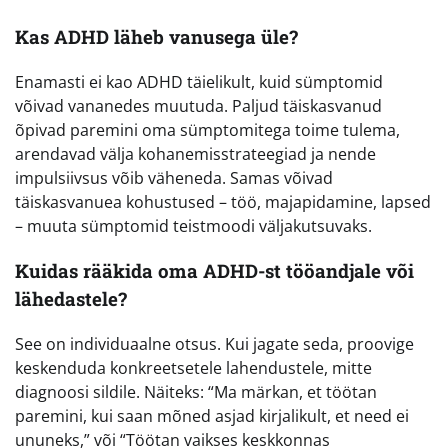
Kas ADHD läheb vanusega üle?
Enamasti ei kao ADHD täielikult, kuid sümptomid
võivad vananedes muutuda. Paljud täiskasvanud
õpivad paremini oma sümptomitega toime tulema,
arendavad välja kohanemisstrateegiad ja nende
impulsiivsus võib väheneda. Samas võivad
täiskasvanuea kohustused – töö, majapidamine, lapsed
– muuta sümptomid teistmoodi väljakutsuvaks.
Kuidas rääkida oma ADHD-st tööandjale või
lähedastele?
See on individuaalne otsus. Kui jagate seda, proovige
keskenduda konkreetsetele lahendustele, mitte
diagnoosi sildile. Näiteks: “Ma märkan, et töötan
paremini, kui saan mõned asjad kirjalikult, et need ei
ununeks,” või “Töötan vaikses keskkonnas