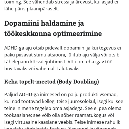
toiming. See vähendab stressi ja ärevust, kui asjad ei
lähe päris plaanipäraselt.
Dopamiini haldamine ja
töökeskkonna optimeerimine
ADHD-ga aju otsib pidevalt dopamiini ja kui tegevus ei
paku piisavat stimulatsiooni, lülitub aju välja või otsib
tähelepanu kõrvalejuhtimist. Võti on teha igav töö
huvitavaks või vähemalt talutavaks.
Keha topelt-meetod (Body Doubling)
Paljud ADHD-ga inimesed on palju produktiivsemad,
kui nad töötavad kellegi teise juuresolekul, isegi kui see
teine inimene tegeleb oma asjadega. See ei pea olema
töökaaslane; see võib olla sõber raamatukogus või
isegi virtuaalne kaaslane veebis. Teise inimese rahulik
kohalolu aitab hoida fookust ülesandel ja vähendab