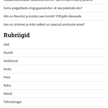
Kuhu paigaldada vingugaasiandur, et see päästaks elu?
Mis on Revolut ja kuidas see toimib? Põhjalik ülevaade
Kes on striimer ja miks sellest on saanud unistuste amet?
Rubriigid
Aed
Elustiil
Keskkond
Kodu
Pere
Raha
Reisid
Tehnoloogia