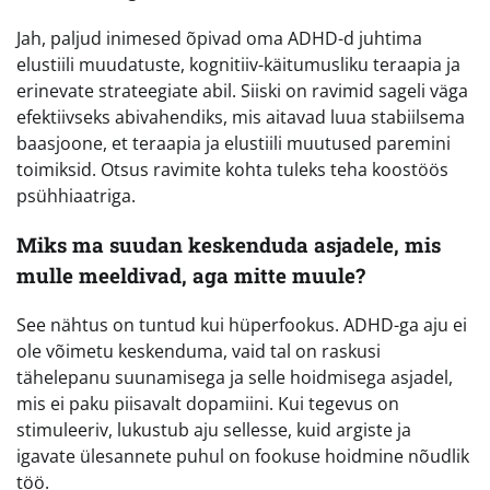
Jah, paljud inimesed õpivad oma ADHD-d juhtima
elustiili muudatuste, kognitiiv-käitumusliku teraapia ja
erinevate strateegiate abil. Siiski on ravimid sageli väga
efektiivseks abivahendiks, mis aitavad luua stabiilsema
baasjoone, et teraapia ja elustiili muutused paremini
toimiksid. Otsus ravimite kohta tuleks teha koostöös
psühhiaatriga.
Miks ma suudan keskenduda asjadele, mis
mulle meeldivad, aga mitte muule?
See nähtus on tuntud kui hüperfookus. ADHD-ga aju ei
ole võimetu keskenduma, vaid tal on raskusi
tähelepanu suunamisega ja selle hoidmisega asjadel,
mis ei paku piisavalt dopamiini. Kui tegevus on
stimuleeriv, lukustub aju sellesse, kuid argiste ja
igavate ülesannete puhul on fookuse hoidmine nõudlik
töö.