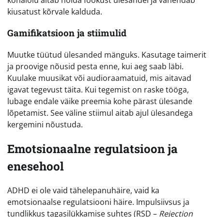
kiusatust kõrvale kalduda.
Gamifikatsioon ja stiimulid
Muutke tüütud ülesanded mänguks. Kasutage taimerit
ja proovige nõusid pesta enne, kui aeg saab läbi.
Kuulake muusikat või audioraamatuid, mis aitavad
igavat tegevust täita. Kui tegemist on raske tööga,
lubage endale väike preemia kohe pärast ülesande
lõpetamist. See väline stiimul aitab ajul ülesandega
kergemini nõustuda.
Emotsionaalne regulatsioon ja
enesehool
ADHD ei ole vaid tähelepanuhäire, vaid ka
emotsionaalse regulatsiooni häire. Impulsiivsus ja
tundlikkus tagasilükkamise suhtes (RSD –
Rejection