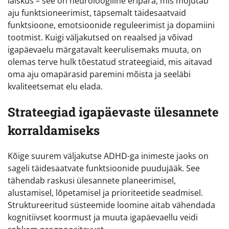
laiskus – see on neuroloogiline eripära, mis mõjutab
aju funktsioneerimist, täpsemalt täidesaatvaid
funktsioone, emotsioonide reguleerimist ja dopamiini
tootmist. Kuigi väljakutsed on reaalsed ja võivad
igapäevaelu märgatavalt keerulisemaks muuta, on
olemas terve hulk tõestatud strateegiaid, mis aitavad
oma aju omapärasid paremini mõista ja seeläbi
kvaliteetsemat elu elada.
Strateegiad igapäevaste ülesannete
korraldamiseks
Kõige suurem väljakutse ADHD-ga inimeste jaoks on
sageli täidesaatvate funktsioonide puudujääk. See
tähendab raskusi ülesannete planeerimisel,
alustamisel, lõpetamisel ja prioriteetide seadmisel.
Struktureeritud süsteemide loomine aitab vähendada
kognitiivset koormust ja muuta igapäevaellu veidi