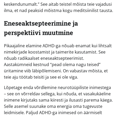
keskendunumalt.” See aitab teistel mõista teie vajadusi
ilma, et nad peaksid mõistma kogu meditsiinilist tausta.
Eneseaktsepteerimine ja
perspektiivi muutmine
Pikaajaline elamine ADHD-ga nõuab enamat kui lihtsalt
nimekirjade koostamist ja taimerite kasutamist. See
nõuab radikaalset eneseaktsepteerimist.
Aastakümneid kestnud “pead olema nagu teised”
üritamine viib läbipõlemiseni. On vabastav mõista, et
teie aju töötab teisiti ja see ei ole viga.
Lõpetage enda võrdlemine neurotüüpiliste inimestega
– see on võrreldav sellega, kui nõuda, et vasakukäeline
inimene kirjutaks sama kiiresti ja ilusasti parema käega.
Selle asemel suunake oma energia oma tugevuste
leidmisele. Paljud ADHD-ga inimesed on äärmiselt