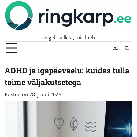
Skip
to
content
selgelt sellest, mis loeb
ADHD ja igapäevaelu: kuidas tulla
toime väljakutsetega
Posted on
28. juuni 2026