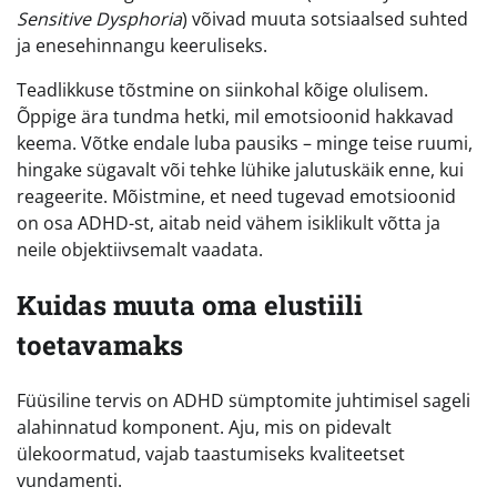
Sensitive Dysphoria
) võivad muuta sotsiaalsed suhted
ja enesehinnangu keeruliseks.
Teadlikkuse tõstmine on siinkohal kõige olulisem.
Õppige ära tundma hetki, mil emotsioonid hakkavad
keema. Võtke endale luba pausiks – minge teise ruumi,
hingake sügavalt või tehke lühike jalutuskäik enne, kui
reageerite. Mõistmine, et need tugevad emotsioonid
on osa ADHD-st, aitab neid vähem isiklikult võtta ja
neile objektiivsemalt vaadata.
Kuidas muuta oma elustiili
toetavamaks
Füüsiline tervis on ADHD sümptomite juhtimisel sageli
alahinnatud komponent. Aju, mis on pidevalt
ülekoormatud, vajab taastumiseks kvaliteetset
vundamenti.