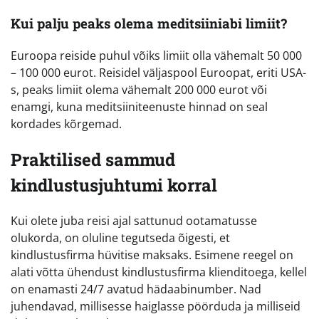
Kui palju peaks olema meditsiiniabi limiit?
Euroopa reiside puhul võiks limiit olla vähemalt 50 000
– 100 000 eurot. Reisidel väljaspool Euroopat, eriti USA-
s, peaks limiit olema vähemalt 200 000 eurot või
enamgi, kuna meditsiiniteenuste hinnad on seal
kordades kõrgemad.
Praktilised sammud
kindlustusjuhtumi korral
Kui olete juba reisi ajal sattunud ootamatusse
olukorda, on oluline tegutseda õigesti, et
kindlustusfirma hüvitise maksaks. Esimene reegel on
alati võtta ühendust kindlustusfirma klienditoega, kellel
on enamasti 24/7 avatud hädaabinumber. Nad
juhendavad, millisesse haiglasse pöörduda ja milliseid