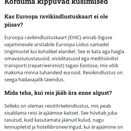
Korduma kippuvad küsimused
Kas Euroopa ravikindlustuskaart ei ole
piisav?
Euroopa ravikindlustuskaart (EHIC) annab õiguse
vajaminevale arstiabile Euroopa Liidus samadel
tingimustel kui kohalikel elanikel. See ei kata aga haigla
omavastutustasusid, visiiditasusid ega meditsiinilist
transporti (repatrieerimist) tagasi Eestisse, mis võib
maksma minna tuhandeid eurosid. Reisikindlustus on
seega hädavajalik täiendus.
Mida teha, kui reis jääb ära enne algust?
Selleks on olemas reisitõrkekindlustus, mis peab
sisaldama reisi ärajäämise kaitset. See hüvitab juba
tasutud, kuid kasutamata jäänud kulud, nagu
lennupiletid ja hotellibroneeringud, kui ärajäämine on