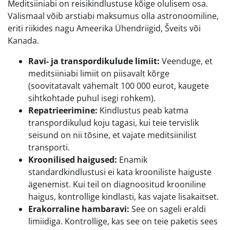
Meditsiiniabi on reisikindlustuse kõige olulisem osa.
Välismaal võib arstiabi maksumus olla astronoomiline,
eriti riikides nagu Ameerika Ühendriigid, Šveits või
Kanada.
Ravi- ja transpordikulude limiit:
Veenduge, et
meditsiiniabi limiit on piisavalt kõrge
(soovitatavalt vähemalt 100 000 eurot, kaugete
sihtkohtade puhul isegi rohkem).
Repatrieerimine:
Kindlustus peab katma
transpordikulud koju tagasi, kui teie tervislik
seisund on nii tõsine, et vajate meditsiinilist
transporti.
Kroonilised haigused:
Enamik
standardkindlustusi ei kata krooniliste haiguste
ägenemist. Kui teil on diagnoositud krooniline
haigus, kontrollige kindlasti, kas vajate lisakaitset.
Erakorraline hambaravi:
See on sageli eraldi
limiidiga. Kontrollige, kas see on teie paketis sees