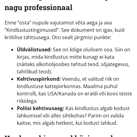
nagu professionaal
Enne “osta” nupule vajutamist võta aega ja ava
“Kindlustustingimused”. See dokument on igav, kuid
kriitilise tähtsusega. Otsi sealt järgmisi punkte:
Üldvälistused:
See on kõige olulisem osa. Siin on
kirjas, mida kindlustus mitte kunagi ei kata
(näiteks alkoholijoobes tehtud teod, sõjategevus,
tahtlikud teod).
Kehtivuspiirkond:
Veendu, et valitud riik on
kindlustuse kattepiirkonnas. Maailma puhul
kontrolli, kas USA/Kanada on eraldi või koos teiste
riikidega.
Poliisi kehtivusaeg:
Kas kindlustus algab kodust
lahkumisel või alles sihtkohas? Parim on valida
kaitse, mis algab hetkest, kui kodust lahkud.