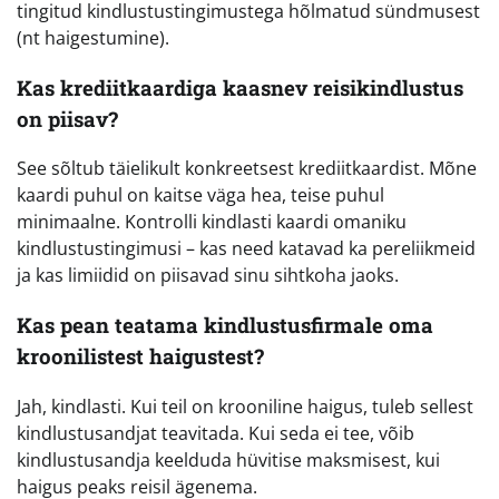
tingitud kindlustustingimustega hõlmatud sündmusest
(nt haigestumine).
Kas krediitkaardiga kaasnev reisikindlustus
on piisav?
See sõltub täielikult konkreetsest krediitkaardist. Mõne
kaardi puhul on kaitse väga hea, teise puhul
minimaalne. Kontrolli kindlasti kaardi omaniku
kindlustustingimusi – kas need katavad ka pereliikmeid
ja kas limiidid on piisavad sinu sihtkoha jaoks.
Kas pean teatama kindlustusfirmale oma
kroonilistest haigustest?
Jah, kindlasti. Kui teil on krooniline haigus, tuleb sellest
kindlustusandjat teavitada. Kui seda ei tee, võib
kindlustusandja keelduda hüvitise maksmisest, kui
haigus peaks reisil ägenema.