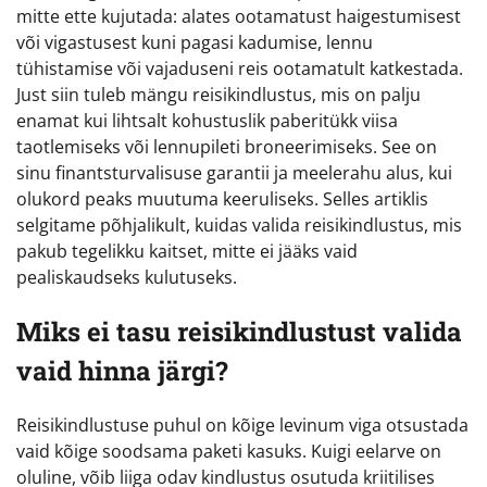
mitte ette kujutada: alates ootamatust haigestumisest
või vigastusest kuni pagasi kadumise, lennu
tühistamise või vajaduseni reis ootamatult katkestada.
Just siin tuleb mängu reisikindlustus, mis on palju
enamat kui lihtsalt kohustuslik paberitükk viisa
taotlemiseks või lennupileti broneerimiseks. See on
sinu finantsturvalisuse garantii ja meelerahu alus, kui
olukord peaks muutuma keeruliseks. Selles artiklis
selgitame põhjalikult, kuidas valida reisikindlustus, mis
pakub tegelikku kaitset, mitte ei jääks vaid
pealiskaudseks kulutuseks.
Miks ei tasu reisikindlustust valida
vaid hinna järgi?
Reisikindlustuse puhul on kõige levinum viga otsustada
vaid kõige soodsama paketi kasuks. Kuigi eelarve on
oluline, võib liiga odav kindlustus osutuda kriitilises