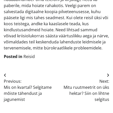
paberile, mida hoiate rahakotis. Veelgi parem on
salvestada digitaalne koopia pilveteenusesse, kuhu
pääsete ligi mis tahes seadmest. Kui olete reisil üksi või
koos teistega, andke ka kaaslasele teada, kus
kindlustusandmeid hoiate. Need lihtsad sammud
võivad kriisiolukorras säästa väärtuslikku aega ja närve,
võimaldades teil keskenduda lahenduste leidmisele ja
tervenemisele, mitte bürokraatlikele probleemidele.
Posted in
Reisid
Navigeerimine
Previous:
Next:
Mis on kvartal? Selgitame
Mitu ruutmeetrit on üks
mõiste tähendust ja
hektar? Siin on lihtne
jagunemist
selgitus