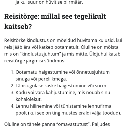
ja kui suur on hüvitise piirmäär.
Reisitõrge: millal see tegelikult
kaitseb?
Reisitõrke kindlustus on mõeldud hüvitama kulusid, kui
reis jääb ära või katkeb ootamatult. Oluline on mõista,
mis on “kindlustusjuhtum” ja mis mitte. Üldjuhul katab
reisitõrge järgmisi sündmusi:
Ootamatu haigestumine või õnnetusjuhtum
sinuga või pereliikmega.
Lähisugulase raske haigestumine või surm.
Kodu või vara kahjustumine, mis nõuab sinu
kohalolekut.
Lennu hilinemine või tühistamine lennufirma
poolt (kui see on tingimustes eraldi välja toodud).
Oluline on tähele panna “omavastutust”. Paljudes