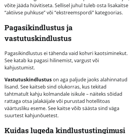
võite jääda hüvitiseta. Sellisel juhul tuleb osta lisakaitse
“aktiivse puhkuse” või “ekstreemspordi” kategoorias.
Pagasikindlustus ja
vastutuskindlustus
Pagasikindlustus ei tähenda vaid kohvri kaotsiminekut.
See katab ka pagasi hilinemist, vargust või
kahjustumist.
Vastutuskindlustus
on aga paljude jaoks alahinnatud
lisand. See kaitseb sind olukorras, kus tekitad
tahtmatult kahju kolmandale isikule – näiteks sõidad
rattaga otsa jalakäijale või purustad hotellitoas
väärtusliku eseme. See kaitse võib säästa sind väga
suurtest kahjunõuetest.
Kuidas lugeda kindlustustingimusi