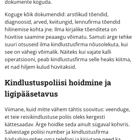
dokumente koguda.
Koguge kõik dokumendid: arstlikud tõendid,
diagnoosid, arved, kviitungid, lennufirma tõendid
hilinemise kohta jne. Ilma kirjalike tõenditeta on
hüvitise saamine peaaegu võimatu. Samuti ärge tehke
suuri otsuseid ilma kindlustusfirma nõusolekuta, kui
see on vähegi võimalik. Näiteks kui vajate kalli
operatsiooni, peab kindlustusfirma selle heaks kiitma,
et nad hiljem kulud hüvitaksid.
Kindlustuspoliisi hoidmine ja
ligipääsetavus
Viimane, kuid mitte vähem tähtis soovitus: veenduge,
et teie reisikindlustuse poliis oleks kergesti
kättesaadav. Ärge hoidke seda ainult sügaval kohvris.
Salvestage poliisi number ja kindlustusfirma
hädaabinumber oma telefoni ja kirjutage need ka