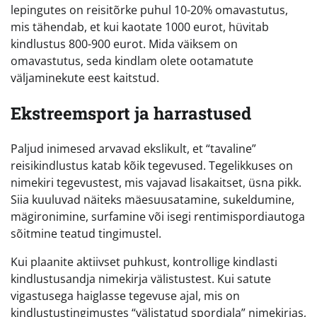
lepingutes on reisitõrke puhul 10-20% omavastutus,
mis tähendab, et kui kaotate 1000 eurot, hüvitab
kindlustus 800-900 eurot. Mida väiksem on
omavastutus, seda kindlam olete ootamatute
väljaminekute eest kaitstud.
Ekstreemsport ja harrastused
Paljud inimesed arvavad ekslikult, et “tavaline”
reisikindlustus katab kõik tegevused. Tegelikkuses on
nimekiri tegevustest, mis vajavad lisakaitset, üsna pikk.
Siia kuuluvad näiteks mäesuusatamine, sukeldumine,
mägironimine, surfamine või isegi rentimispordiautoga
sõitmine teatud tingimustel.
Kui plaanite aktiivset puhkust, kontrollige kindlasti
kindlustusandja nimekirja välistustest. Kui satute
vigastusega haiglasse tegevuse ajal, mis on
kindlustustingimustes “välistatud spordiala” nimekirjas,