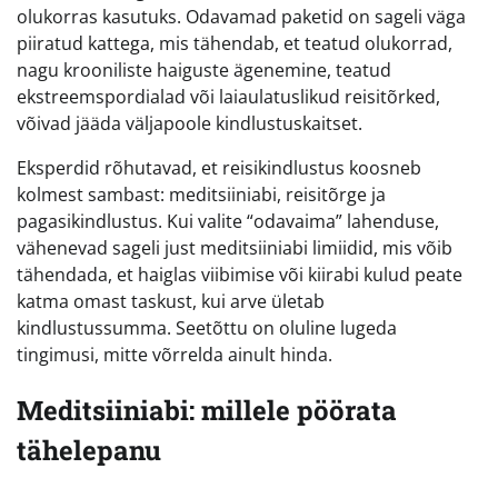
olukorras kasutuks. Odavamad paketid on sageli väga
piiratud kattega, mis tähendab, et teatud olukorrad,
nagu krooniliste haiguste ägenemine, teatud
ekstreemspordialad või laiaulatuslikud reisitõrked,
võivad jääda väljapoole kindlustuskaitset.
Eksperdid rõhutavad, et reisikindlustus koosneb
kolmest sambast: meditsiiniabi, reisitõrge ja
pagasikindlustus. Kui valite “odavaima” lahenduse,
vähenevad sageli just meditsiiniabi limiidid, mis võib
tähendada, et haiglas viibimise või kiirabi kulud peate
katma omast taskust, kui arve ületab
kindlustussumma. Seetõttu on oluline lugeda
tingimusi, mitte võrrelda ainult hinda.
Meditsiiniabi: millele pöörata
tähelepanu