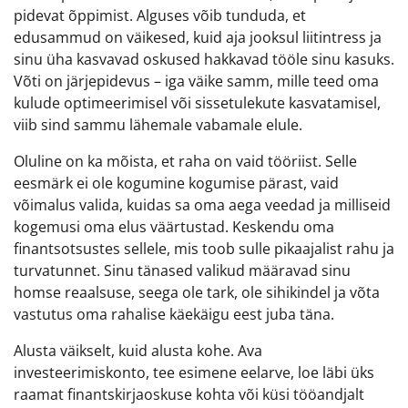
pidevat õppimist. Alguses võib tunduda, et
edusammud on väikesed, kuid aja jooksul liitintress ja
sinu üha kasvavad oskused hakkavad tööle sinu kasuks.
Võti on järjepidevus – iga väike samm, mille teed oma
kulude optimeerimisel või sissetulekute kasvatamisel,
viib sind sammu lähemale vabamale elule.
Oluline on ka mõista, et raha on vaid tööriist. Selle
eesmärk ei ole kogumine kogumise pärast, vaid
võimalus valida, kuidas sa oma aega veedad ja milliseid
kogemusi oma elus väärtustad. Keskendu oma
finantsotsustes sellele, mis toob sulle pikaajalist rahu ja
turvatunnet. Sinu tänased valikud määravad sinu
homse reaalsuse, seega ole tark, ole sihikindel ja võta
vastutus oma rahalise käekäigu eest juba täna.
Alusta väikselt, kuid alusta kohe. Ava
investeerimiskonto, tee esimene eelarve, loe läbi üks
raamat finantskirjaoskuse kohta või küsi tööandjalt