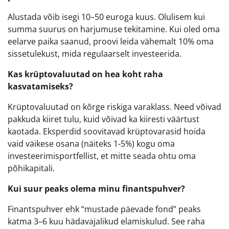
Alustada võib isegi 10–50 euroga kuus. Olulisem kui
summa suurus on harjumuse tekitamine. Kui oled oma
eelarve paika saanud, proovi leida vähemalt 10% oma
sissetulekust, mida regulaarselt investeerida.
Kas krüptovaluutad on hea koht raha
kasvatamiseks?
Krüptovaluutad on kõrge riskiga varaklass. Need võivad
pakkuda kiiret tulu, kuid võivad ka kiiresti väärtust
kaotada. Eksperdid soovitavad krüptovarasid hoida
vaid väikese osana (näiteks 1-5%) kogu oma
investeerimisportfellist, et mitte seada ohtu oma
põhikapitali.
Kui suur peaks olema minu finantspuhver?
Finantspuhver ehk “mustade päevade fond” peaks
katma 3–6 kuu hädavajalikud elamiskulud. See raha