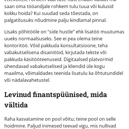
saan oma tööandjale rohkem tulu tuua või kulusid
kokku hoida? Kui suudad seda tõestada, on
palgatõusuks nõudmine palju kindlamal pinnal.
Lisaks põhitööle on “side hustle” ehk lisatöö muutumas
uueks normaalsuseks. See ei pea olema teine
kontoritöö. Võid pakkuda konsultatsioone, teha
vabakutselisena disainitöid, kirjutada tekste või
pakkuda käsitööteenuseid. Digitaalsed platvormid
ühendavad vabakutselised ja kliendid üle kogu
maailma, võimaldades teenida lisatulu ka õhtutundidel
või nädalavahetustel.
Levinud finantspüünised, mida
vältida
Raha kasvatamine on pool võitu; teine pool on selle
hoidmine. Paljud inimesed teevad vigu, mis nullivad