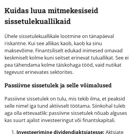
Kuidas luua mitmekesiseid
sissetulekuallikaid
Ühele sissetulekuallikale lootmine on tänapäeval
riskantne. Kui see allikas kaob, kaob ka sinu
maksevõime. Finantsiliselt edukad inimesed omavad
keskmiselt kolme kuni seitset erinevat tuluallikat. See ei
pea tähendama kolme täiskohaga tööd, vaid nutikat
tegevust erinevates sektorites.
Passiivne sissetulek ja selle võimalused
Passiivne sissetulek on tulu, mis tekib ilma, et peaksid
selle nimel iga tund aktiivselt töötama. Siinkohal tuleb
aga olla ettevaatlik: passiivne sissetulek nõuab alguses
kas suurt ajalist investeeringut või finantskapitali.
Investeerimine dividendiaktsiatesse:
Aktsiate