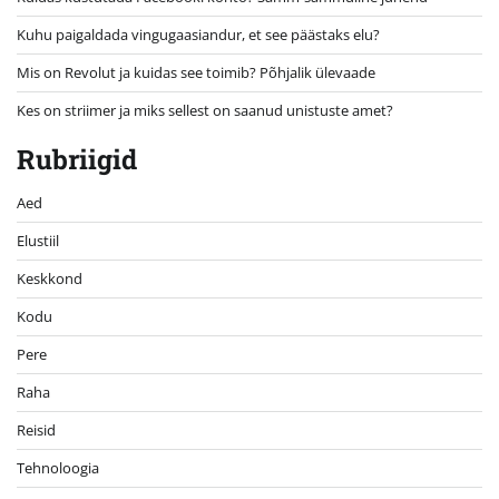
Kuhu paigaldada vingugaasiandur, et see päästaks elu?
Mis on Revolut ja kuidas see toimib? Põhjalik ülevaade
Kes on striimer ja miks sellest on saanud unistuste amet?
Rubriigid
Aed
Elustiil
Keskkond
Kodu
Pere
Raha
Reisid
Tehnoloogia