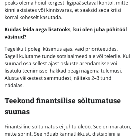
peaks olema hoiul kergesti ligipääsetaval kontol, mitte
kinni aktsiates või kinnisvaras, et saaksid seda kriisi
korral koheselt kasutada.
Kuidas leida aega lisatööks, kui olen juba põhitööl
väsinud?
Tegelikult polegi küsimus ajas, vaid prioriteetides.
Sageli kulutame tunde sotsiaalmeediale või telerile. Kui
suunad osa sellest ajast oskuste arendamisse või
lisatulu teenimisse, hakkad peagi nägema tulemusi.
Alusta väikestest sammudest, näiteks 2–3 tundi
nädalas.
Teekond finantsilise sõltumatuse
suunas
Finantsiline sõltumatus ei juhtu üleöö. See on maraton,
mitte sprint. See nõuab kannatlikkust, distsipliini ja