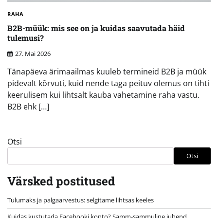
RAHA
B2B-müük: mis see on ja kuidas saavutada häid
tulemusi?
27. Mai 2026
Tänapäeva ärimaailmas kuuleb termineid B2B ja müük
pidevalt kõrvuti, kuid nende taga peituv olemus on tihti
keerulisem kui lihtsalt kauba vahetamine raha vastu.
B2B ehk […]
Otsi
Otsi
Värsked postitused
Tulumaks ja palgaarvestus: selgitame lihtsas keeles
Kuidas kustutada Facebooki konto? Samm-sammuline juhend