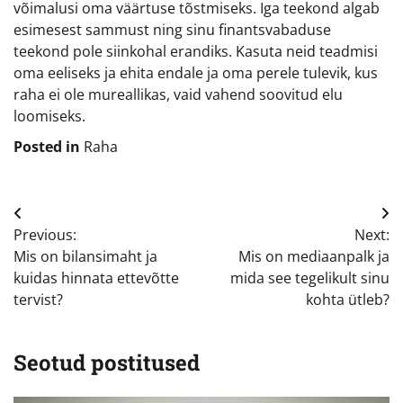
võimalusi oma väärtuse tõstmiseks. Iga teekond algab
esimesest sammust ning sinu finantsvabaduse
teekond pole siinkohal erandiks. Kasuta neid teadmisi
oma eeliseks ja ehita endale ja oma perele tulevik, kus
raha ei ole mureallikas, vaid vahend soovitud elu
loomiseks.
Posted in
Raha
Navigeerimine
Previous:
Next:
Mis on bilansimaht ja
Mis on mediaanpalk ja
kuidas hinnata ettevõtte
mida see tegelikult sinu
tervist?
kohta ütleb?
Seotud postitused