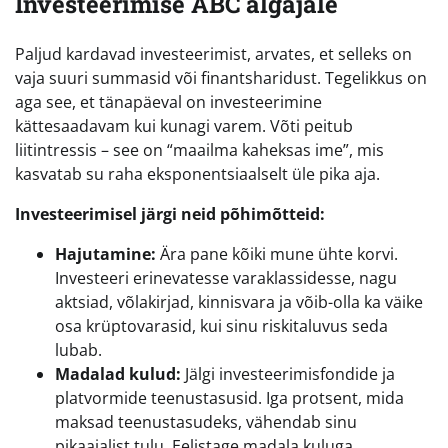
Investeerimise ABC algajale
Paljud kardavad investeerimist, arvates, et selleks on
vaja suuri summasid või finantsharidust. Tegelikkus on
aga see, et tänapäeval on investeerimine
kättesaadavam kui kunagi varem. Võti peitub
liitintressis – see on “maailma kaheksas ime”, mis
kasvatab su raha eksponentsiaalselt üle pika aja.
Investeerimisel järgi neid põhimõtteid:
Hajutamine:
Ära pane kõiki mune ühte korvi.
Investeeri erinevatesse varaklassidesse, nagu
aktsiad, võlakirjad, kinnisvara ja võib-olla ka väike
osa krüptovarasid, kui sinu riskitaluvus seda
lubab.
Madalad kulud:
Jälgi investeerimisfondide ja
platvormide teenustasusid. Iga protsent, mida
maksad teenustasudeks, vähendab sinu
pikaajalist tulu. Eelistage madala kuluga