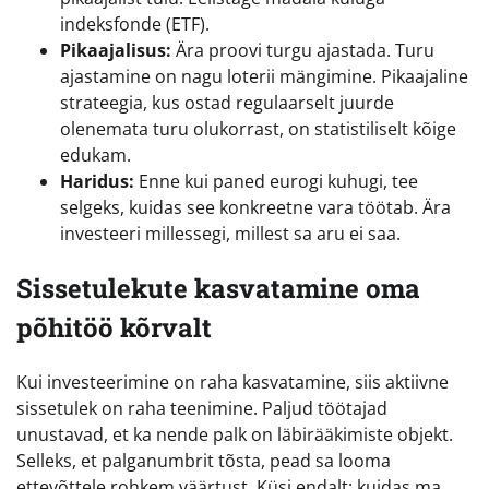
indeksfonde (ETF).
Pikaajalisus:
Ära proovi turgu ajastada. Turu
ajastamine on nagu loterii mängimine. Pikaajaline
strateegia, kus ostad regulaarselt juurde
olenemata turu olukorrast, on statistiliselt kõige
edukam.
Haridus:
Enne kui paned eurogi kuhugi, tee
selgeks, kuidas see konkreetne vara töötab. Ära
investeeri millessegi, millest sa aru ei saa.
Sissetulekute kasvatamine oma
põhitöö kõrvalt
Kui investeerimine on raha kasvatamine, siis aktiivne
sissetulek on raha teenimine. Paljud töötajad
unustavad, et ka nende palk on läbirääkimiste objekt.
Selleks, et palganumbrit tõsta, pead sa looma
ettevõttele rohkem väärtust. Küsi endalt: kuidas ma