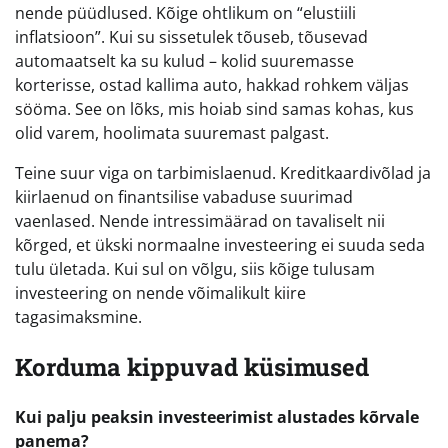
nende püüdlused. Kõige ohtlikum on “elustiili
inflatsioon”. Kui su sissetulek tõuseb, tõusevad
automaatselt ka su kulud – kolid suuremasse
korterisse, ostad kallima auto, hakkad rohkem väljas
sööma. See on lõks, mis hoiab sind samas kohas, kus
olid varem, hoolimata suuremast palgast.
Teine suur viga on tarbimislaenud. Kreditkaardivõlad ja
kiirlaenud on finantsilise vabaduse suurimad
vaenlased. Nende intressimäärad on tavaliselt nii
kõrged, et ükski normaalne investeering ei suuda seda
tulu ületada. Kui sul on võlgu, siis kõige tulusam
investeering on nende võimalikult kiire
tagasimaksmine.
Korduma kippuvad küsimused
Kui palju peaksin investeerimist alustades kõrvale
panema?