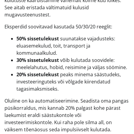
kulutuste kaardistamine vähemalt kolme kuu lõikes.
See aitab eristada vältimatuid kulusid
mugavusteenustest.
Eksperdid soovitavad kasutada 50/30/20 reeglit:
50% sissetulekust
suunatakse vajadusteks:
eluasemekulud, toit, transport ja
kommunaalkulud.
30% sissetulekust
võib kulutada soovidele:
meelelahutus, hobid, reisimine ja väljas söömine.
20% sissetulekust
peaks minema säästudeks,
investeeringuteks või võlgade kiirendatud
tagasimaksmiseks.
Oluline on ka automatiseerimine. Seadista oma pangas
püsikorraldus, mis kannab 20% palgast kohe pärast
laekumist eraldi säästukontole või
investeerimiskontole. Kui raha pole silma all, on
väiksem tõenäosus seda impulsiivselt kulutada.