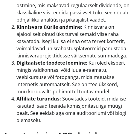
ostmine, mis maksavad regulaarselt dividende, on
klassikaline viis teenida passiivset tulu. See nõuab
põhjalikku analüüsi ja pikaajalist vaadet.
Kinnisvara üürile andmine:
Kinnisvara on
ajalooliselt olnud üks turvalisemaid viise raha
kasvatada. Isegi kui sa ei saa osta tervet korterit,
võimaldavad ühisrahastusplatvormid panustada
kinnisvaraprojektidesse väiksemate summadega.
Digitaalsete toodete loomine:
Kui oled ekspert
mingis valdkonnas, võid luua e-raamatu,
veebikursuse või fotopanga, mida müüakse
internetis automaatselt. See on “tee ükskord,
müü korduvalt” põhimõttel töötav mudel.
Affiliate turundus:
Soovitades tooteid, mida ise
kasutad, saad teenida komisjonitasu iga müügi
pealt. See eeldab aga oma auditooriumi või blogi
olemasolu.