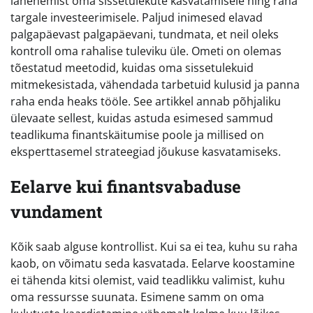
lähenemist oma sissetulekute kasvatamisele ning raha
targale investeerimisele. Paljud inimesed elavad
palgapäevast palgapäevani, tundmata, et neil oleks
kontroll oma rahalise tuleviku üle. Ometi on olemas
tõestatud meetodid, kuidas oma sissetulekuid
mitmekesistada, vähendada tarbetuid kulusid ja panna
raha enda heaks tööle. See artikkel annab põhjaliku
ülevaate sellest, kuidas astuda esimesed sammud
teadlikuma finantskäitumise poole ja millised on
eksperttasemel strateegiad jõukuse kasvatamiseks.
Eelarve kui finantsvabaduse
vundament
Kõik saab alguse kontrollist. Kui sa ei tea, kuhu su raha
kaob, on võimatu seda kasvatada. Eelarve koostamine
ei tähenda kitsi olemist, vaid teadlikku valimist, kuhu
oma ressursse suunata. Esimene samm on oma