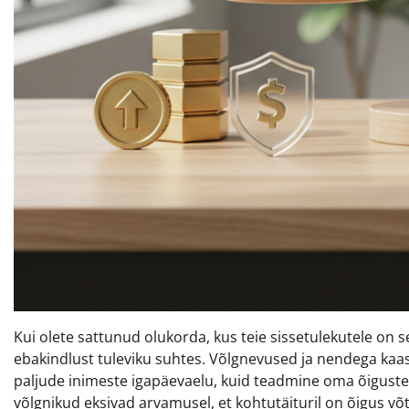
Kui olete sattunud olukorda, kus teie sissetulekutele on 
ebakindlust tuleviku suhtes. Võlgnevused ja nendega ka
paljude inimeste igapäevaelu, kuid teadmine oma õigustest
võlgnikud eksivad arvamusel, et kohtutäituril on õigus võ