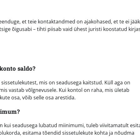
Veenduge, et teie kontaktandmed on ajakohased, et te ei jääk
tsige õigusabi – tihti piisab vaid ühest juristi koostatud kirjas
konto saldo?
b sissetulekutest, mis on seadusega kaitstud. Küll aga on
mis vastab võlgnevusele. Kui kontol on raha, mis ületab
ute osa, võib selle osa arestida.
inimum?
em kui seadusega lubatud miinimumi, tuleb viivitamatult esi
a olukorda, esitama tõendid sissetulekute kohta ja nõudma