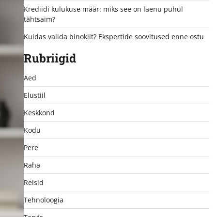
Krediidi kulukuse määr: miks see on laenu puhul
tähtsaim?
Kuidas valida binoklit? Ekspertide soovitused enne ostu
Rubriigid
Aed
Elustiil
Keskkond
Kodu
Pere
Raha
Reisid
Tehnoloogia