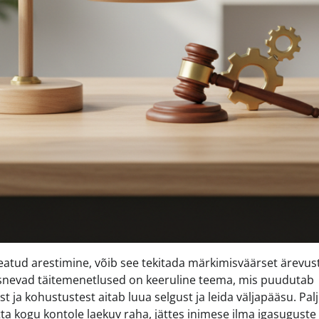
seatud arestimine, võib see tekitada märkimisväärset ärevust
asnevad täitemenetlused on keeruline teema, mis puudutab
 ja kohustustest aitab luua selgust ja leida väljapääsu. Pal
tta kogu kontole laekuv raha, jättes inimese ilma igasuguste