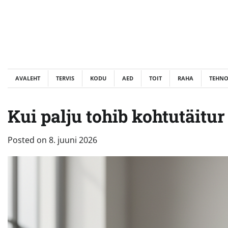
Skip
to
content
AVALEHT
TERVIS
KODU
AED
TOIT
RAHA
TEHN
Kui palju tohib kohtutäitu
Posted on
8. juuni 2026