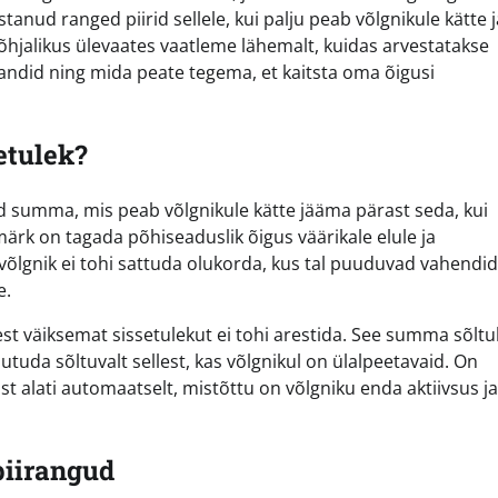
tanud ranged piirid sellele, kui palju peab võlgnikule kätte 
õhjalikus ülevaates vaatleme lähemalt, kuidas arvestatakse
randid ning mida peate tegema, et kaitsta oma õigusi
etulek?
d summa, mis peab võlgnikule kätte jääma pärast seda, kui
märk on tagada põhiseaduslik õigus väärikale elule ja
õlgnik ei tohi sattuda olukorda, kus tal puuduvad vahendid
e.
t väiksemat sissetulekut ei tohi arestida. See summa sõlt
tuda sõltuvalt sellest, kas võlgnikul on ülalpeetavaid. On
ust alati automaatselt, mistõttu on võlgniku enda aktiivsus ja
piirangud