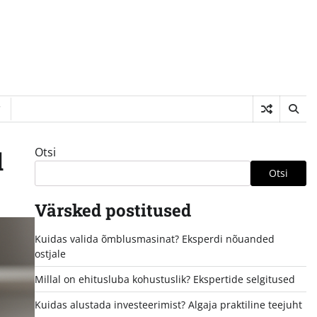
Otsi
d
Otsi
Värsked postitused
Kuidas valida õmblusmasinat? Eksperdi nõuanded
ostjale
Millal on ehitusluba kohustuslik? Ekspertide selgitused
Kuidas alustada investeerimist? Algaja praktiline teejuht