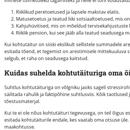
inimese toimetuleku tagamiseks ja neile ei tohi võlausal
Riiklikud peretoetused ja lapsele makstav elatis.
Matusetoetus ja teatud liiki sotsiaaltoetused, mis 
Kahjuhüvitised, mis on mõeldud tervisekahjustuste
Riiklik pension, kui see jääb alla teatud seadusega 
Kui kohtutäitur on siiski ekslikult sellistele summadele ar
esitada tõend, et tegemist on arestimisele mittekuuluva s
selgub, et raha on seadusega kaitstud.
Kuidas suhelda kohtutäituriga oma õ
Suhtlus kohtutäituriga on võlgniku jaoks sageli stressiroh
säilitada rahulik ja faktipõhine suhtlusviis. Kõik taotlused
tõestusmaterjal.
Kui te ei ole nõus kohtutäituri tegevusega, on teil õigus 
esitada kohtutäiturile endale, kes vaatab oma otsuse üle
maakohtusse.