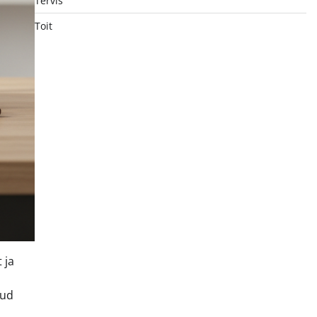
Tervis
Toit
 ja
jud