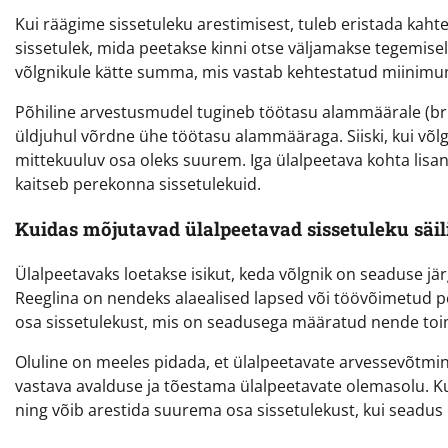
Kui räägime sissetuleku arestimisest, tuleb eristada kaht
sissetulek, mida peetakse kinni otse väljamakse tegemisel 
võlgnikule kätte summa, mis vastab kehtestatud miinimumi
Põhiline arvestusmudel tugineb töötasu alammäärale (bru
üldjuhul võrdne ühe töötasu alammääraga. Siiski, kui võlgn
mittekuuluv osa oleks suurem. Iga ülalpeetava kohta lis
kaitseb perekonna sissetulekuid.
Kuidas mõjutavad ülalpeetavad sissetuleku säil
Ülalpeetavaks loetakse isikut, keda võlgnik on seaduse järg
Reeglina on nendeks alaealised lapsed või töövõimetud pere
osa sissetulekust, mis on seadusega määratud nende toi
Oluline on meeles pidada, et ülalpeetavate arvessevõtmin
vastava avalduse ja tõestama ülalpeetavate olemasolu. Kui t
ning võib arestida suurema osa sissetulekust, kui seadus 