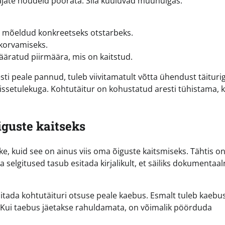
dajate nõudeid pöörata. Siia kuuluvad muuhulgas:
on mõeldud konkreetseks otstarbeks.
 korvamiseks.
määratud piirmäära, mis on kaitstud.
esti peale pannud, tuleb viivitamatult võtta ühendust täiturig
issetulekuga. Kohtutäitur on kohustatud aresti tühistama, k
iguste kaitseks
ke, kuid see on ainus viis oma õiguste kaitsmiseks. Tähtis o
 ja selgitused tasub esitada kirjalikult, et säiliks dokumentaa
esitada kohtutäituri otsuse peale kaebus. Esmalt tuleb kaebu
. Kui taebus jäetakse rahuldamata, on võimalik pöörduda