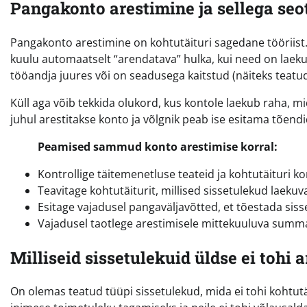
Pangakonto arestimine ja sellega seo
Pangakonto arestimine on kohtutäituri sagedane tööriist.
kuulu automaatselt “arendatava” hulka, kui need on laek
tööandja juures või on seadusega kaitstud (näiteks teatud
Küll aga võib tekkida olukord, kus kontole laekub raha, m
juhul arestitakse konto ja võlgnik peab ise esitama tõendi
Peamised sammud konto arestimise korral:
Kontrollige täitemenetluse teateid ja kohtutäituri ko
Teavitage kohtutäiturit, millised sissetulekud laekuv
Esitage vajadusel pangaväljavõtted, et tõestada sis
Vajadusel taotlege arestimisele mittekuuluva summa
Milliseid sissetulekuid üldse ei tohi 
On olemas teatud tüüpi sissetulekud, mida ei tohi kohtut