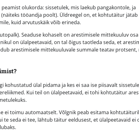
e peamist olukorda: sissetulek, mis laekub pangakontole, ja
(näiteks tööandja poolt). Üldreegel on, et kohtutäitur jätab
le, kuid arvutuskäik võib erineda.
topalk). Seaduse kohaselt on arestimisele mittekuuluv osa
ikul on ülalpeetavaid, on tal õigus taotleda seda, et aresti
andub arestimisele mittekuuluvale summale teatav protsent,
imist?
i kohustatud ülal pidama ja kes ei saa ise piisavalt sissetule
liikmed. Kui teil on ülalpeetavaid, ei tohi kohtutäitur ares
metulekuks.
e ei toimu automaatselt. Võlgnik peab esitama kohtutäituri
e seda ei tee, lähtub täitur eeldusest, et ülalpeetavaid ei o
lubaks.