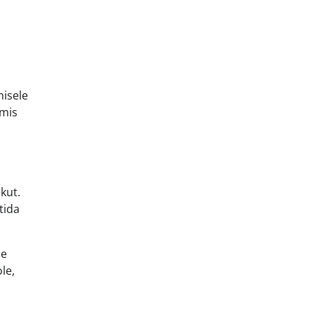
misele
 mis
kut.
tida
le
le,