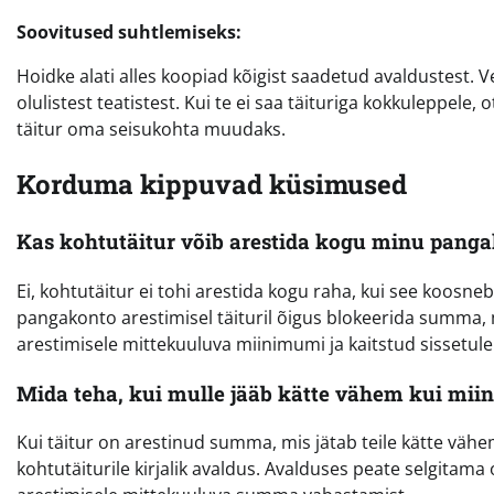
Soovitused suhtlemiseks:
Hoidke alati alles koopiad kõigist saadetud avaldustest. 
olulistest teatistest. Kui te ei saa täituriga kokkuleppele, o
täitur oma seisukohta muudaks.
Korduma kippuvad küsimused
Kas kohtutäitur võib arestida kogu minu panga
Ei, kohtutäitur ei tohi arestida kogu raha, kui see koosne
pangakonto arestimisel täituril õigus blokeerida summa, 
arestimisele mittekuuluva miinimumi ja kaitstud sissetulek
Mida teha, kui mulle jääb kätte vähem kui mi
Kui täitur on arestinud summa, mis jätab teile kätte väh
kohtutäiturile kirjalik avaldus. Avalduses peate selgitam