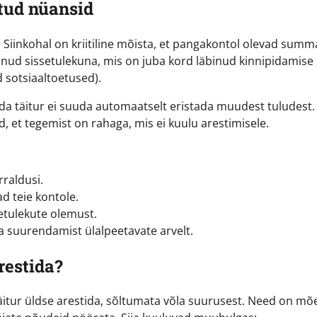
tud nüansid
 Siinkohal on kriitiline mõista, et pangakontol olevad summ
unud sissetulekuna, mis on juba kord läbinud kinnipidamise
 sotsiaaltoetused).
ida täitur ei suuda automaatselt eristada muudest tuludest.
d, et tegemist on rahaga, mis ei kuulu arestimisele.
rraldusi.
ad teie kontole.
setulekute olemust.
 suurendamist ülalpeetavate arvelt.
arestida?
äitur üldse arestida, sõltumata võla suurusest. Need on mõ