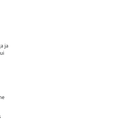
a ja
ui
n
lne
s