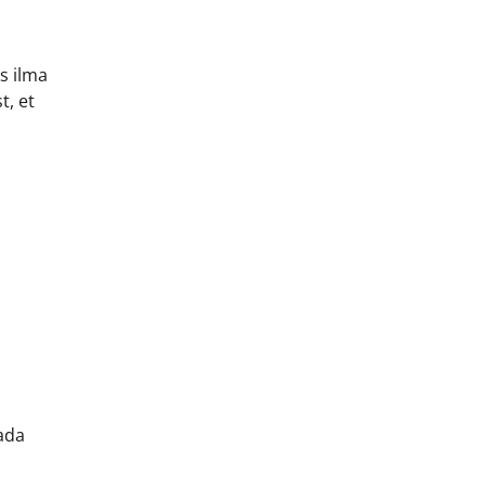
s ilma
t, et
tada