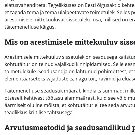
elatusvahenditeta. Tegelikkuses on Eesti õigusaktid kehtes
et tagada tema ja tema ülalpeetavate toimetulek. Selles p
arestimisele mittekuuluvat sissetuleku osa, millised on e
täitemenetluse käigus.
Mis on arestimisele mittekuuluv siss
Arestimisele mittekuuluv sissetulek on seadusega kaitstu
kohtutäitur on teinud vajalikud kinnipidamised. Selle ees
toimetulekule. Seadusandja on lähtunud põhimõttest, et v
elementaarseteks vajadusteks, nagu toit, ravimid ja eluas
Täitemenetluse seadustik määrab kindlaks summad, milles
otseselt kehtivast töötasu alammäärast, kuid see võib muu
äärmiselt oluline mõista, et kohtutäitur ei tee seda arvut
teadlikkus kriitilise tähtsusega.
Arvutusmeetodid ja seadusandlikud 