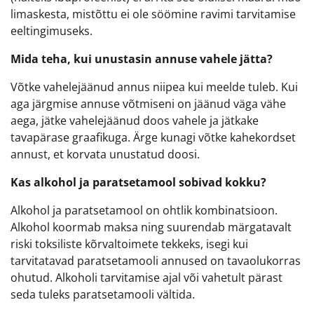
limaskesta, mistõttu ei ole söömine ravimi tarvitamise
eeltingimuseks.
Mida teha, kui unustasin annuse vahele jätta?
Võtke vahelejäänud annus niipea kui meelde tuleb. Kui
aga järgmise annuse võtmiseni on jäänud väga vähe
aega, jätke vahelejäänud doos vahele ja jätkake
tavapärase graafikuga. Ärge kunagi võtke kahekordset
annust, et korvata unustatud doosi.
Kas alkohol ja paratsetamool sobivad kokku?
Alkohol ja paratsetamool on ohtlik kombinatsioon.
Alkohol koormab maksa ning suurendab märgatavalt
riski toksiliste kõrvaltoimete tekkeks, isegi kui
tarvitatavad paratsetamooli annused on tavaolukorras
ohutud. Alkoholi tarvitamise ajal või vahetult pärast
seda tuleks paratsetamooli vältida.