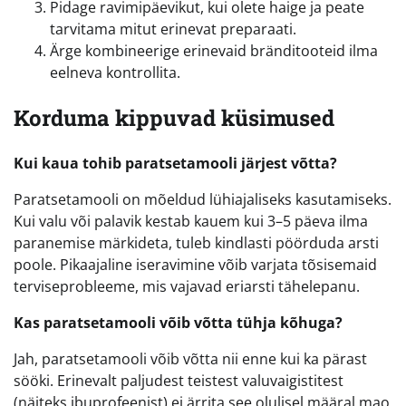
Pidage ravimipäevikut, kui olete haige ja peate
tarvitama mitut erinevat preparaati.
Ärge kombineerige erinevaid bränditooteid ilma
eelneva kontrollita.
Korduma kippuvad küsimused
Kui kaua tohib paratsetamooli järjest võtta?
Paratsetamooli on mõeldud lühiajaliseks kasutamiseks.
Kui valu või palavik kestab kauem kui 3–5 päeva ilma
paranemise märkideta, tuleb kindlasti pöörduda arsti
poole. Pikaajaline iseravimine võib varjata tõsisemaid
terviseprobleeme, mis vajavad eriarsti tähelepanu.
Kas paratsetamooli võib võtta tühja kõhuga?
Jah, paratsetamooli võib võtta nii enne kui ka pärast
sööki. Erinevalt paljudest teistest valuvaigistitest
(näiteks ibuprofeenist) ei ärrita see olulisel määral mao