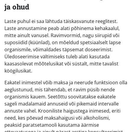
ja ohud
Laste puhul ei saa lähtuda täiskasvanute reeglitest.
Laste annustamine peab alati põhinema kehakaalul,
mitte ainult vanusel. Ravimvormid, nagu siirupid või
suposiidid (küünlad), on mõeldud spetsiaalselt lapse
organismile, võimaldades täpsemat doseerimist.
Üledoseerimise vältimiseks tuleb alati kasutada
kaasasolevat mõõtelusikat või süstalt, mitte tavalist
köögilusikat.
Eakatel inimestel võib maksa ja neerude funktsioon olla
aeglustunud, mis tähendab, et ravim püsib nende
organismis kauem. Seetõttu soovitatakse eakatele
sageli madalamaid annuseid või pikemaid intervalle
annuste vahel. Krooniliste haigustega inimesed, eriti
need, kes põevad maksahaigusi või alkoholismi,
peaksid paratsetamooli kasutama äärmise