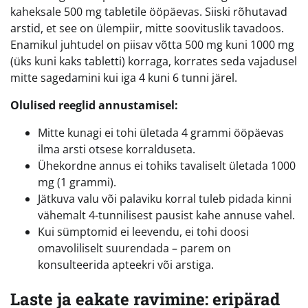
kaheksale 500 mg tabletile ööpäevas. Siiski rõhutavad
arstid, et see on ülempiir, mitte soovituslik tavadoos.
Enamikul juhtudel on piisav võtta 500 mg kuni 1000 mg
(üks kuni kaks tabletti) korraga, korrates seda vajadusel
mitte sagedamini kui iga 4 kuni 6 tunni järel.
Olulised reeglid annustamisel:
Mitte kunagi ei tohi ületada 4 grammi ööpäevas
ilma arsti otsese korralduseta.
Ühekordne annus ei tohiks tavaliselt ületada 1000
mg (1 grammi).
Jätkuva valu või palaviku korral tuleb pidada kinni
vähemalt 4-tunnilisest pausist kahe annuse vahel.
Kui sümptomid ei leevendu, ei tohi doosi
omavoliliselt suurendada – parem on
konsulteerida apteekri või arstiga.
Laste ja eakate ravimine: eripärad