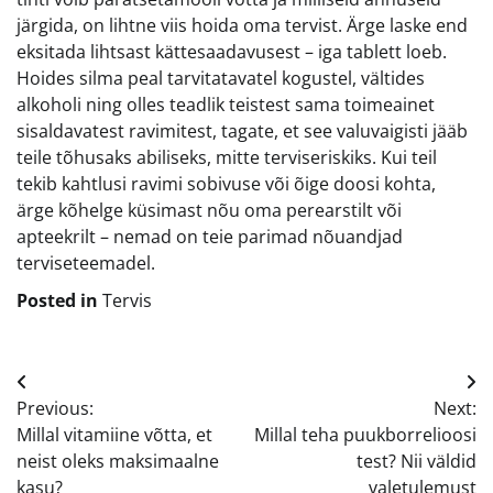
järgida, on lihtne viis hoida oma tervist. Ärge laske end
eksitada lihtsast kättesaadavusest – iga tablett loeb.
Hoides silma peal tarvitatavatel kogustel, vältides
alkoholi ning olles teadlik teistest sama toimeainet
sisaldavatest ravimitest, tagate, et see valuvaigisti jääb
teile tõhusaks abiliseks, mitte terviseriskiks. Kui teil
tekib kahtlusi ravimi sobivuse või õige doosi kohta,
ärge kõhelge küsimast nõu oma perearstilt või
apteekrilt – nemad on teie parimad nõuandjad
terviseteemadel.
Posted in
Tervis
Navigeerimine
Previous:
Next:
Millal vitamiine võtta, et
Millal teha puukborrelioosi
neist oleks maksimaalne
test? Nii väldid
kasu?
valetulemust