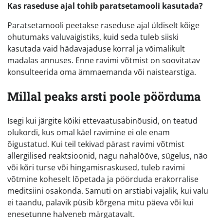
Kas raseduse ajal tohib paratsetamooli kasutada?
Paratsetamooli peetakse raseduse ajal üldiselt kõige
ohutumaks valuvaigistiks, kuid seda tuleb siiski
kasutada vaid hädavajaduse korral ja võimalikult
madalas annuses. Enne ravimi võtmist on soovitatav
konsulteerida oma ämmaemanda või naistearstiga.
Millal peaks arsti poole pöörduma
Isegi kui järgite kõiki ettevaatusabinõusid, on teatud
olukordi, kus omal käel ravimine ei ole enam
õigustatud. Kui teil tekivad pärast ravimi võtmist
allergilised reaktsioonid, nagu nahalööve, sügelus, näo
või kõri turse või hingamisraskused, tuleb ravimi
võtmine koheselt lõpetada ja pöörduda erakorralise
meditsiini osakonda. Samuti on arstiabi vajalik, kui valu
ei taandu, palavik püsib kõrgena mitu päeva või kui
enesetunne halveneb märgatavalt.