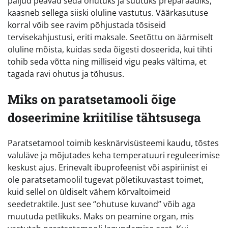
paljud peavad seda ohutuks ja süütuks preparaadiks,
kaasneb sellega siiski oluline vastutus. Väärkasutuse
korral võib see ravim põhjustada tõsiseid
tervisekahjustusi, eriti maksale. Seetõttu on äärmiselt
oluline mõista, kuidas seda õigesti doseerida, kui tihti
tohib seda võtta ning milliseid vigu peaks vältima, et
tagada ravi ohutus ja tõhusus.
Miks on paratsetamooli õige
doseerimine kriitilise tähtsusega
Paratsetamool toimib kesknärvisüsteemi kaudu, tõstes
valuläve ja mõjutades keha temperatuuri reguleerimise
keskust ajus. Erinevalt ibuprofeenist või aspiriinist ei
ole paratsetamoolil tugevat põletikuvastast toimet,
kuid sellel on üldiselt vähem kõrvaltoimeid
seedetraktile. Just see “ohutuse kuvand” võib aga
muutuda petlikuks. Maks on peamine organ, mis