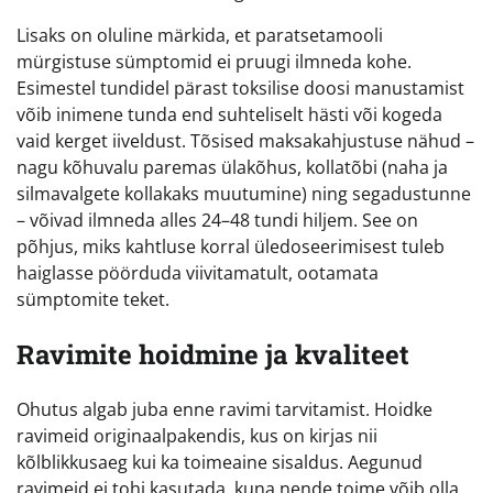
Lisaks on oluline märkida, et paratsetamooli
mürgistuse sümptomid ei pruugi ilmneda kohe.
Esimestel tundidel pärast toksilise doosi manustamist
võib inimene tunda end suhteliselt hästi või kogeda
vaid kerget iiveldust. Tõsised maksakahjustuse nähud –
nagu kõhuvalu paremas ülakõhus, kollatõbi (naha ja
silmavalgete kollakaks muutumine) ning segadustunne
– võivad ilmneda alles 24–48 tundi hiljem. See on
põhjus, miks kahtluse korral üledoseerimisest tuleb
haiglasse pöörduda viivitamatult, ootamata
sümptomite teket.
Ravimite hoidmine ja kvaliteet
Ohutus algab juba enne ravimi tarvitamist. Hoidke
ravimeid originaalpakendis, kus on kirjas nii
kõlblikkusaeg kui ka toimeaine sisaldus. Aegunud
ravimeid ei tohi kasutada, kuna nende toime võib olla