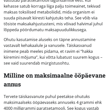
vastutab paratsetamooli lagundamise eest. Kui
kehasse satub korraga liiga palju toimeainet, tekivad
maksas toksilised metaboliidid, mida organism ei
suuda piisavalt kiiresti kahjutuks teha. See võib viia
tõsiste maksakahjustusteni, mis võivad halvimal juhul
lõppeda pöördumatu maksapuudulikkusega.
Ohutu kasutamise aluseks on täpne annustamine
vastavalt kehakaalule ja vanusele. Täiskasvanud
inimene peab meeles pidama, et ravim ei “hakka
kiiremini mõjuma”, kui võtta lubatust suurem kogus –
see vaid suurendab mürgistusohtu.
Milline on maksimaalne ööpäevane
annus
Tervete täiskasvanute puhul peetakse ohutuks
maksimaalseks ööpäevaseks annuseks 4 grammi ehk
4000 milligrammi paratsetamooli. See kogus vastab