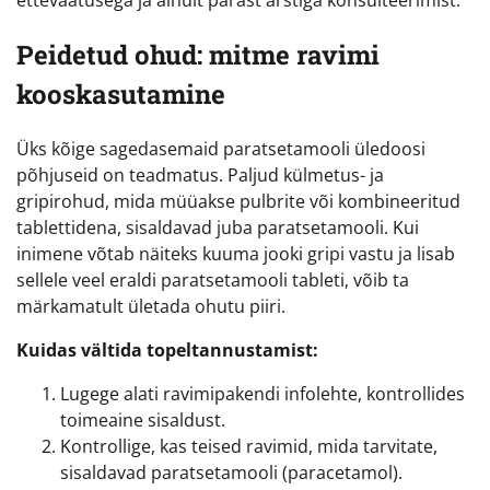
ettevaatusega ja ainult pärast arstiga konsulteerimist.
Peidetud ohud: mitme ravimi
kooskasutamine
Üks kõige sagedasemaid paratsetamooli üledoosi
põhjuseid on teadmatus. Paljud külmetus- ja
gripirohud, mida müüakse pulbrite või kombineeritud
tablettidena, sisaldavad juba paratsetamooli. Kui
inimene võtab näiteks kuuma jooki gripi vastu ja lisab
sellele veel eraldi paratsetamooli tableti, võib ta
märkamatult ületada ohutu piiri.
Kuidas vältida topeltannustamist:
Lugege alati ravimipakendi infolehte, kontrollides
toimeaine sisaldust.
Kontrollige, kas teised ravimid, mida tarvitate,
sisaldavad paratsetamooli (paracetamol).