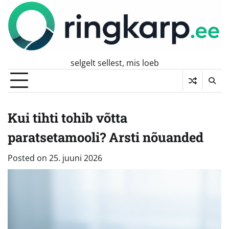
Skip
to
content
selgelt sellest, mis loeb
Kui tihti tohib võtta
paratsetamooli? Arsti nõuanded
Posted on
25. juuni 2026