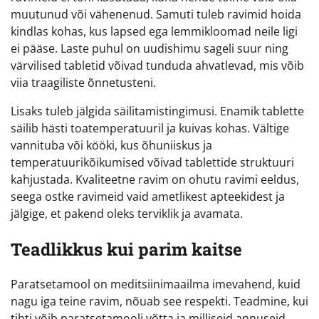
muutunud või vähenenud. Samuti tuleb ravimid hoida
kindlas kohas, kus lapsed ega lemmikloomad neile ligi
ei pääse. Laste puhul on uudishimu sageli suur ning
värvilised tabletid võivad tunduda ahvatlevad, mis võib
viia traagiliste õnnetusteni.
Lisaks tuleb jälgida säilitamistingimusi. Enamik tablette
säilib hästi toatemperatuuril ja kuivas kohas. Vältige
vannituba või kööki, kus õhuniiskus ja
temperatuurikõikumised võivad tablettide struktuuri
kahjustada. Kvaliteetne ravim on ohutu ravimi eeldus,
seega ostke ravimeid vaid ametlikest apteekidest ja
jälgige, et pakend oleks terviklik ja avamata.
Teadlikkus kui parim kaitse
Paratsetamool on meditsiinimaailma imevahend, kuid
nagu iga teine ravim, nõuab see respekti. Teadmine, kui
tihti võib paratsetamooli võtta ja milliseid annuseid