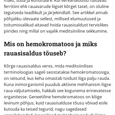
maks, süda ja kõhunääre. Kui vereanalüüsid näitavad
ferritiini ehk rauavarude liigset kõrget taset, on oluline
tegutseda teadlikult ja järjekindlalt. See artikkel annab
põhjaliku ülevaate sellest, millised elumuutused ja
toitumisvalikud aitavad hoida rauasisaldust tervislikes
piirides ning millal on vajalik meditsiiniline sekkumine.
Mis on hemokromatoos ja miks
rauasisaldus tõuseb?
Kõrge rauasisaldus veres, mida meditsiinilises
terminoloogias sageli seostatakse hemokromatoosiga,
on seisund, kus keha omastab toidust liiga palju rauda.
Kuna inimorganismil puudub aktiivne mehhanism liigse
raua väljutamiseks, hakkab see kogunema erinevatesse
organitesse. Geneetiline hemokromatoos on kõige
levinum põhjus, kuid rauasisalduse tõusu võivad esile
kutsuda ka teised tegurid, nagu sagedased