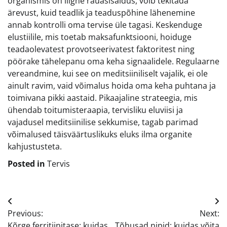
organismis on liigne rauasisaldus, võib tekitada
ärevust, kuid teadlik ja teaduspõhine lähenemine
annab kontrolli oma tervise üle tagasi. Keskenduge
elustiilile, mis toetab maksafunktsiooni, hoiduge
teadaolevatest provotseerivatest faktoritest ning
pöörake tähelepanu oma keha signaalidele. Regulaarne
vereandmine, kui see on meditsiiniliselt vajalik, ei ole
ainult ravim, vaid võimalus hoida oma keha puhtana ja
toimivana pikki aastaid. Pikaajaline strateegia, mis
ühendab toitumisteraapia, tervisliku eluviisi ja
vajadusel meditsiinilise sekkumise, tagab parimad
võimalused täisväärtuslikuks eluks ilma organite
kahjustusteta.
Posted in
Tervis
Navigeerimine
Previous:
Next:
Kõrge ferritiinitase: kuidas
Tõhusad nipid: kuidas võita