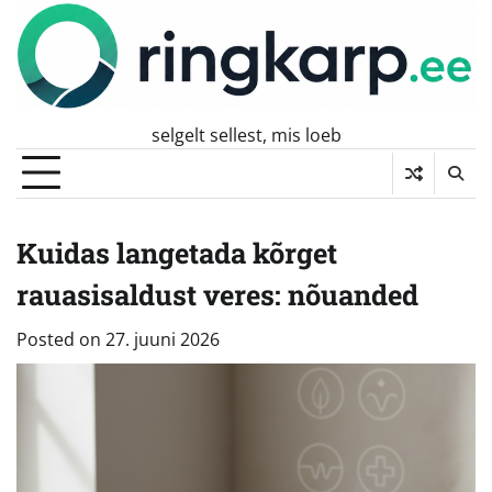
Skip
to
content
selgelt sellest, mis loeb
Kuidas langetada kõrget
rauasisaldust veres: nõuanded
Posted on
27. juuni 2026