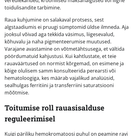
vereülekanded, kroonilised maksahaigused või liigne
toidulisandite tarbimine.
Raua kuhjumine on salakaval protsess, sest
algstaadiumis ei pruugi sümptomid üldse ilmneda. Aja
jooksul võivad aga tekkida väsimus, liigesevalud,
kõhuvalu ja naha pigmenteerumise muutused.
Varajane avastamine on võtmetähtsusega, et vältida
pöördumatuid kahjustusi. Kui kahtlustate, et teie
rauaväärtused on normist kõrgemad, on esimene ja
kõige olulisem samm konsulteerida perearsti või
hematoloogiga, kes määrab vajalikud analüüsid,
sealhulgas ferritiini ja transferriini saturatsiooni
mõõtmise.
Toitumise roll rauasisalduse
reguleerimisel
Kuigi päriliku hemokromatoosi puhul on peamine ravi