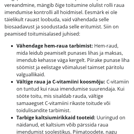
vereandmine, mängib õige toitumine olulist rolli raua
imendumise kontrolli all hoidmisel. Eesmärk ei ole
täielikult rauast loobuda, vaid vähendada selle
biosaadavust ja soodustada selle eritumist. Siin on
peamised toitumisalased juhised:
Vähendage hem-raua tarbimist:
Hem-raud,
mida leidub peamiselt punases lihas ja maksas,
imendub kehasse väga kergelt. Piirake punase liha
söömist ja eelistage võimalusel taimset päritolu
valguallikaid.
Vältige raua ja C-vitamiini koosmõju:
C-vitamiin
on tuntud kui raua imendumise suurendaja. Kui
sööte toitu, mis sisaldab rauda, vältige
samaaegset C-vitamiini rikaste toitude või
toidulisandite tarbimist.
Tarbige kaltsiumirikkaid tooteid:
Uuringud on
näidanud, et kaltsium võib pärssida raua
imendumist soolestikus. Piimatoodete, nagu