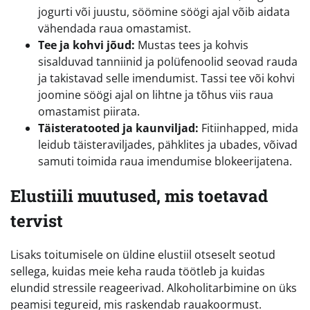
jogurti või juustu, söömine söögi ajal võib aidata
vähendada raua omastamist.
Tee ja kohvi jõud:
Mustas tees ja kohvis
sisalduvad tanniinid ja polüfenoolid seovad rauda
ja takistavad selle imendumist. Tassi tee või kohvi
joomine söögi ajal on lihtne ja tõhus viis raua
omastamist piirata.
Täisteratooted ja kaunviljad:
Fitiinhapped, mida
leidub täisteraviljades, pähklites ja ubades, võivad
samuti toimida raua imendumise blokeerijatena.
Elustiili muutused, mis toetavad
tervist
Lisaks toitumisele on üldine elustiil otseselt seotud
sellega, kuidas meie keha rauda töötleb ja kuidas
elundid stressile reageerivad. Alkoholitarbimine on üks
peamisi tegureid, mis raskendab rauakoormust.