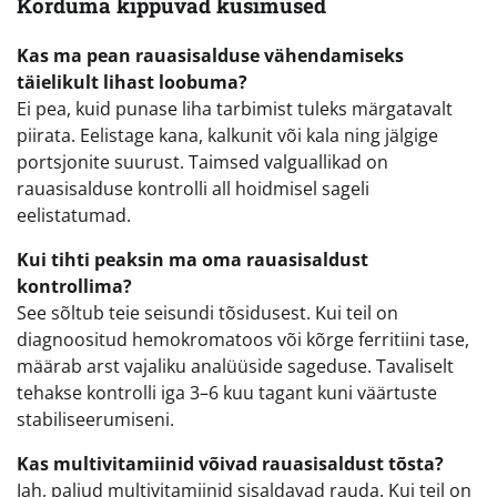
Korduma kippuvad küsimused
Kas ma pean rauasisalduse vähendamiseks
täielikult lihast loobuma?
Ei pea, kuid punase liha tarbimist tuleks märgatavalt
piirata. Eelistage kana, kalkunit või kala ning jälgige
portsjonite suurust. Taimsed valguallikad on
rauasisalduse kontrolli all hoidmisel sageli
eelistatumad.
Kui tihti peaksin ma oma rauasisaldust
kontrollima?
See sõltub teie seisundi tõsidusest. Kui teil on
diagnoositud hemokromatoos või kõrge ferritiini tase,
määrab arst vajaliku analüüside sageduse. Tavaliselt
tehakse kontrolli iga 3–6 kuu tagant kuni väärtuste
stabiliseerumiseni.
Kas multivitamiinid võivad rauasisaldust tõsta?
Jah, paljud multivitamiinid sisaldavad rauda. Kui teil on