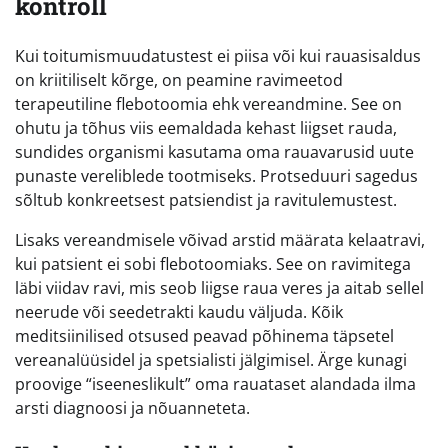
kontroll
Kui toitumismuudatustest ei piisa või kui rauasisaldus
on kriitiliselt kõrge, on peamine ravimeetod
terapeutiline flebotoomia ehk vereandmine. See on
ohutu ja tõhus viis eemaldada kehast liigset rauda,
sundides organismi kasutama oma rauavarusid uute
punaste vereliblede tootmiseks. Protseduuri sagedus
sõltub konkreetsest patsiendist ja ravitulemustest.
Lisaks vereandmisele võivad arstid määrata kelaatravi,
kui patsient ei sobi flebotoomiaks. See on ravimitega
läbi viidav ravi, mis seob liigse raua veres ja aitab sellel
neerude või seedetrakti kaudu väljuda. Kõik
meditsiinilised otsused peavad põhinema täpsetel
vereanalüüsidel ja spetsialisti jälgimisel. Ärge kunagi
proovige “iseeneslikult” oma rauataset alandada ilma
arsti diagnoosi ja nõuanneteta.