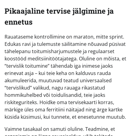
Pikaajaline tervise jälgimine ja
ennetus
Rauataseme kontrollimine on maraton, mitte sprint.
Edukas ravi ja tulemuste säilitamine nõuavad püsivat
tähelepanu toitumisharjumustele ja regulaarset
koostööd meditsiinitöötajatega. Oluline on mõista, et
“tervislik toitumine” tähendab iga inimese jaoks
erinevat asja – kui teie keha on kalduvus rauda
akumuleerida, muutuvad teatud universaalsed
“tervislikud” valikud, nagu rauaga rikastatud
hommikuhelbed või toidulisandid, teie jaoks
riskiteguriteks. Hoidke oma tervisekaarti korras,
märkige üles oma ferritiini näitajad ning ärge kartke
küsida küsimusi, kui tunnete, et enesetunne muutub.
Vaimne tasakaal on samuti oluline. Teadmine, et