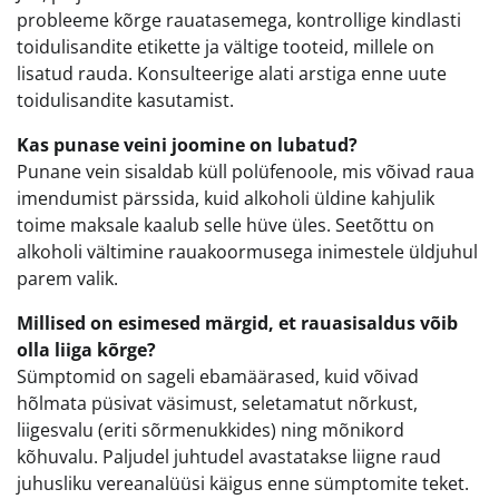
probleeme kõrge rauatasemega, kontrollige kindlasti
toidulisandite etikette ja vältige tooteid, millele on
lisatud rauda. Konsulteerige alati arstiga enne uute
toidulisandite kasutamist.
Kas punase veini joomine on lubatud?
Punane vein sisaldab küll polüfenoole, mis võivad raua
imendumist pärssida, kuid alkoholi üldine kahjulik
toime maksale kaalub selle hüve üles. Seetõttu on
alkoholi vältimine rauakoormusega inimestele üldjuhul
parem valik.
Millised on esimesed märgid, et rauasisaldus võib
olla liiga kõrge?
Sümptomid on sageli ebamäärased, kuid võivad
hõlmata püsivat väsimust, seletamatut nõrkust,
liigesvalu (eriti sõrmenukkides) ning mõnikord
kõhuvalu. Paljudel juhtudel avastatakse liigne raud
juhusliku vereanalüüsi käigus enne sümptomite teket.