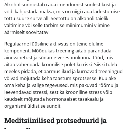
Alkohol soodustab raua imendumist soolestikust ja
võib kahjustada maksa, mis on niigi raua ladestumise
tõttu suure surve all. Seetõttu on alkoholi täielik
vältimine või selle tarbimise miinimumini viimine
äärmiselt soovitatav.
Regulaarne füüsiline aktiivsus on teine oluline
komponent. Mõõdukas treening aitab parandada
ainevahetust ja südame-veresoonkonna tööd, mis
aitab vähendada kroonilise põletiku riski. Siiski tuleb
meeles pidada, et äärmuslikud ja kurnavad treeningud
võivad mõjutada keha taastumisprotsesse. Kuulake
oma keha ja valige tegevused, mis pakuvad rõõmu ja
leevendavad stressi, sest ka krooniline stress võib
kaudselt mõjutada hormonaalset tasakaalu ja
organismi üldist seisundit.
Meditsiinilised protseduurid ja