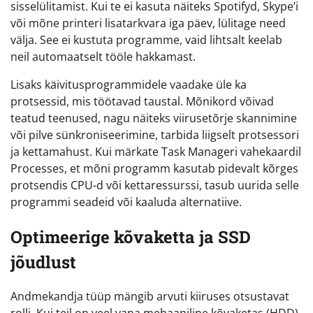
sisselülitamist. Kui te ei kasuta näiteks Spotifyd, Skype’i
või mõne printeri lisatarkvara iga päev, lülitage need
välja. See ei kustuta programme, vaid lihtsalt keelab
neil automaatselt tööle hakkamast.
Lisaks käivitusprogrammidele vaadake üle ka
protsessid, mis töötavad taustal. Mõnikord võivad
teatud teenused, nagu näiteks viirusetõrje skannimine
või pilve sünkroniseerimine, tarbida liigselt protsessori
ja kettamahust. Kui märkate Task Manageri vahekaardil
Processes, et mõni programm kasutab pidevalt kõrges
protsendis CPU-d või kettaressurssi, tasub uurida selle
programmi seadeid või kaaluda alternatiive.
Optimeerige kõvaketta ja SSD
jõudlust
Andmekandja tüüp mängib arvuti kiiruses otsustavat