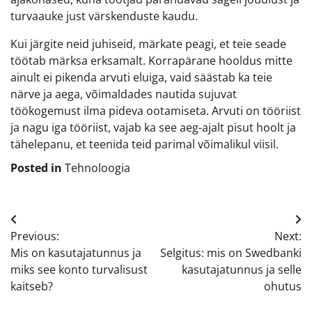
turvaauke just värskenduste kaudu.
Kui järgite neid juhiseid, märkate peagi, et teie seade
töötab märksa erksamalt. Korrapärane hooldus mitte
ainult ei pikenda arvuti eluiga, vaid säästab ka teie
närve ja aega, võimaldades nautida sujuvat
töökogemust ilma pideva ootamiseta. Arvuti on tööriist
ja nagu iga tööriist, vajab ka see aeg-ajalt pisut hoolt ja
tähelepanu, et teenida teid parimal võimalikul viisil.
Posted in
Tehnoloogia
Navigeerimine
Previous:
Next:
Mis on kasutajatunnus ja
Selgitus: mis on Swedbanki
miks see konto turvalisust
kasutajatunnus ja selle
kaitseb?
ohutus