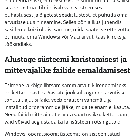
ei tähenda siiski, et oleksite kohe sunnitud uut ja kallist
seadet ostma. Tihti piisab vaid süsteemsest
puhastusest ja õigetest seadistustest, et puhuda oma
arvutisse uus hingamine. Selles põhjalikus juhendis
käsitleme kõiki olulisi samme, mida saate ise ette võtta,
et muuta oma Windowsi või Maci arvuti taas kiireks ja
töökindlaks.
Alustage süsteemi koristamisest ja
mittevajalike failide eemaldamisest
Esimene ja kõige lihtsam samm arvuti kiirendamiseks
on kettapuhastus. Aastate jooksul koguneb arvutisse
tohutult ajutisi faile, veebibrauseri vahemälu ja
installitud programmide jääke, mida te enam ei kasuta.
Need failid mitte ainult ei võta väärtuslikku kettaruumi,
vaid võivad aeglustada ka failisüsteemi otsingutöid.
Windowsi operatsioonisüsteemis on sisseehitatud