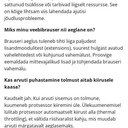
sattunud tsüklisse või tarbivad liigselt ressursse. See
on kõige lihtsam viis lahendada ajutisi
jõudlusprobleeme.
Miks minu veebibrauser nii aeglane on?
Brauseri aeglus tuleneb tihti liiga paljudest
lisandmoodulitest (extensions), suurest hulgast avatud
vahelehtedest või kuhjunud vahemälust. Proovige
eemaldada mittevajalikud lisad ja tühjendada brauseri
vahemälu.
Kas arvuti puhastamine tolmust aitab kiirusele
kaasa?
Kaudselt jah. Kui arvuti sisemus on tolmune,
kuumeneb protsessor kiiremini üle. Ülekuumenemisel
lülitab protsessor automaatselt kiirust alla (thermal
throttling), et vältida riistvaralist kahju, mis muudab
arvuti märgatavalt aeglasemaks.