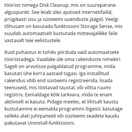
tööriist nimega Disk Cleanup, mis on suurepärane
alguspunkt. See leiab üles ajutised internetifailid,
prügikasti sisu ja süsteemi uuenduste jäägid. Veelgi
tõhusam on kasutada funktsiooni Storage Sense, mis
suudab automaatselt kustutada mittevajalikke faile
vastavalt teie eelistustele.
Kuid puhastus ei tohiks piirduda vaid automaatsete
tööriistadega. Vaadake üle oma rakenduste nimekiri.
Sageli on arvutisse paigaldatud programme, mida
kasutati ühe korra aastaid tagasi. Iga installitud
rakendus võib end süsteemi registreerida, lisada
teenuseid, mis töötavad taustal, või võtta ruumi
registris. Eemaldage kõik tarkvara, mida te enam
aktiivselt ei kasuta. Pidage meeles, et lihtsalt kausta
kustutamine ei eemalda programmi õigesti; kasutage
selleks alati juhtpaneeli või süsteemi seadete kaudu
pakutavat Uninstall-funktsiooni.