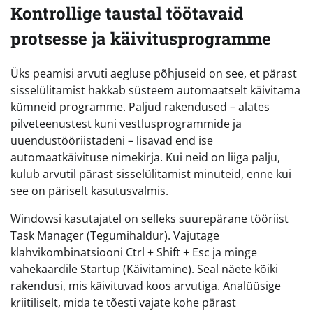
Kontrollige taustal töötavaid
protsesse ja käivitusprogramme
Üks peamisi arvuti aegluse põhjuseid on see, et pärast
sisselülitamist hakkab süsteem automaatselt käivitama
kümneid programme. Paljud rakendused – alates
pilveteenustest kuni vestlusprogrammide ja
uuendustööriistadeni – lisavad end ise
automaatkäivituse nimekirja. Kui neid on liiga palju,
kulub arvutil pärast sisselülitamist minuteid, enne kui
see on päriselt kasutusvalmis.
Windowsi kasutajatel on selleks suurepärane tööriist
Task Manager (Tegumihaldur). Vajutage
klahvikombinatsiooni Ctrl + Shift + Esc ja minge
vahekaardile Startup (Käivitamine). Seal näete kõiki
rakendusi, mis käivituvad koos arvutiga. Analüüsige
kriitiliselt, mida te tõesti vajate kohe pärast