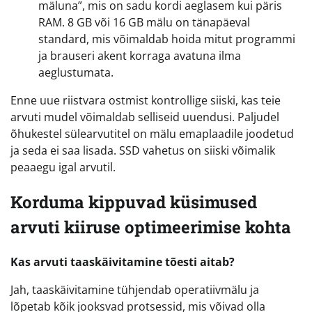
mäluna”, mis on sadu kordi aeglasem kui päris
RAM. 8 GB või 16 GB mälu on tänapäeval
standard, mis võimaldab hoida mitut programmi
ja brauseri akent korraga avatuna ilma
aeglustumata.
Enne uue riistvara ostmist kontrollige siiski, kas teie
arvuti mudel võimaldab selliseid uuendusi. Paljudel
õhukestel sülearvutitel on mälu emaplaadile joodetud
ja seda ei saa lisada. SSD vahetus on siiski võimalik
peaaegu igal arvutil.
Korduma kippuvad küsimused
arvuti kiiruse optimeerimise kohta
Kas arvuti taaskäivitamine tõesti aitab?
Jah, taaskäivitamine tühjendab operatiivmälu ja
lõpetab kõik jooksvad protsessid, mis võivad olla