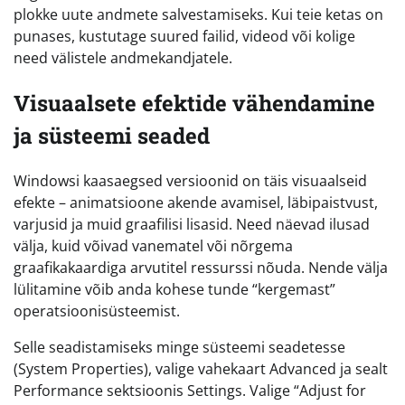
plokke uute andmete salvestamiseks. Kui teie ketas on
punases, kustutage suured failid, videod või kolige
need välistele andmekandjatele.
Visuaalsete efektide vähendamine
ja süsteemi seaded
Windowsi kaasaegsed versioonid on täis visuaalseid
efekte – animatsioone akende avamisel, läbipaistvust,
varjusid ja muid graafilisi lisasid. Need näevad ilusad
välja, kuid võivad vanematel või nõrgema
graafikakaardiga arvutitel ressurssi nõuda. Nende välja
lülitamine võib anda kohese tunde “kergemast”
operatsioonisüsteemist.
Selle seadistamiseks minge süsteemi seadetesse
(System Properties), valige vahekaart Advanced ja sealt
Performance sektsioonis Settings. Valige “Adjust for