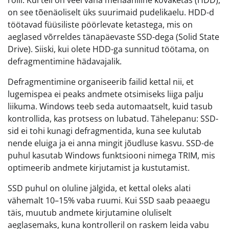
rolli. Kui teil on veel vana mehaaniline kõvaketas (HDD),
on see tõenäoliselt üks suurimaid pudelikaelu. HDD-d
töötavad füüsiliste pöörlevate ketastega, mis on
aeglased võrreldes tänapäevaste SSD-dega (Solid State
Drive). Siiski, kui olete HDD-ga sunnitud töötama, on
defragmentimine hädavajalik.
Defragmentimine organiseerib failid kettal nii, et
lugemispea ei peaks andmete otsimiseks liiga palju
liikuma. Windows teeb seda automaatselt, kuid tasub
kontrollida, kas protsess on lubatud. Tähelepanu: SSD-
sid ei tohi kunagi defragmentida, kuna see kulutab
nende eluiga ja ei anna mingit jõudluse kasvu. SSD-de
puhul kasutab Windows funktsiooni nimega TRIM, mis
optimeerib andmete kirjutamist ja kustutamist.
SSD puhul on oluline jälgida, et kettal oleks alati
vähemalt 10–15% vaba ruumi. Kui SSD saab peaaegu
täis, muutub andmete kirjutamine oluliselt
aeglasemaks, kuna kontrolleril on raskem leida vabu