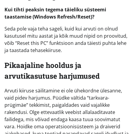
Kui tihti peaksin tegema täieliku süsteemi
taastamise (Windows Refresh/Reset)?
Seda pole vaja teha sageli, kuid kui arvuti on olnud
kasutusel mitu aastat ja kõik muud nipid on proovitud,
võib “Reset this PC” funktsioon anda täiesti puhta lehe
ja taastada tehasekiiruse.
Pikaajaline hooldus ja
arvutikasutuse harjumused
Arvuti kiiruse säilitamine ei ole ühekordne ülesanne,
vaid pidev harjumus. Püüdke vältida “tarkvara-
prügimäe” tekkimist, paigaldades vaid vajalikke
rakendusi. Olge ettevaatlik veebist allalaaditavate
failidega, mis võivad endaga kaasa tuua soovimatut
vara. Hoidke oma operatsioonisüsteem ja draiverid
ajakohased, kuna tootjad parandavad sageli jõudlust ja