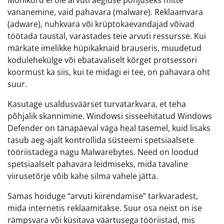
Mõnikord ei ole arvuti aegluse põhjuseks mitte
vananemine, vaid pahavara (malware). Reklaamvara
(adware), nuhkvara või krüptokaevandajad võivad
töötada taustal, varastades teie arvuti ressursse. Kui
märkate imelikke hüpikaknaid brauseris, muudetud
kodulehekülge või ebatavaliselt kõrget protsessori
koormust ka siis, kui te midagi ei tee, on pahavara oht
suur.
Kasutage usaldusväärset turvatarkvara, et teha
põhjalik skannimine. Windowsi sisseehitatud Windows
Defender on tänapäeval väga heal tasemel, kuid lisaks
tasub aeg-ajalt kontrollida süsteemi spetsiaalsete
tööriistadega nagu Malwarebytes. Need on loodud
spetsiaalselt pahavara leidmiseks, mida tavaline
viirusetõrje võib kahe silma vahele jätta.
Samas hoiduge “arvuti kiirendamise” tarkvaradest,
mida internetis reklaamitakse. Suur osa neist on ise
rämpsvara või küsitava väärtusega tööriistad, mis