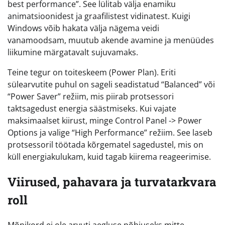
best performance”. See lülitab välja enamiku
animatsioonidest ja graafilistest vidinatest. Kuigi
Windows võib hakata välja nägema veidi
vanamoodsam, muutub akende avamine ja menüüdes
liikumine märgatavalt sujuvamaks.
Teine tegur on toiteskeem (Power Plan). Eriti
sülearvutite puhul on sageli seadistatud “Balanced” või
“Power Saver” režiim, mis piirab protsessori
taktsagedust energia säästmiseks. Kui vajate
maksimaalset kiirust, minge Control Panel -> Power
Options ja valige “High Performance” režiim. See laseb
protsessoril töötada kõrgematel sagedustel, mis on
küll energiakulukam, kuid tagab kiirema reageerimise.
Viirused, pahavara ja turvatarkvara
roll