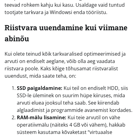
teevad rohkem kahju kui kasu. Usaldage vaid tuntud
tootjate tarkvara ja Windowsi enda tööriistu.
Riistvara uuendamine kui viimane
abinõu
Kui olete teinud kõik tarkvaralised optimeerimised ja
arvuti on endiselt aeglane, võib olla aeg vaadata
riistvara poole. Kaks kõige tõhusamat riistvaralist
uuendust, mida saate teha, on:
SSD paigaldamine:
Kui teil on endiselt HDD, siis
SSD-le üleminek on suurim hüpe kiiruses, mida
arvuti eluea jooksul teha saab. See kiirendab
alglaadimist ja programmide avanemist kordades.
RAM-mälu lisamine:
Kui teie arvutil on vähe
operatiivmälu (näiteks 4 GB või vähem), hakkab
süsteem kasutama kõvaketast “virtuaalse