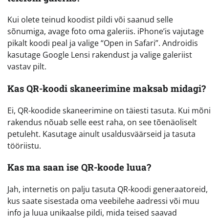
Kui olete teinud koodist pildi või saanud selle
sõnumiga, avage foto oma galeriis. iPhone’is vajutage
pikalt koodi peal ja valige “Open in Safari”. Androidis
kasutage Google Lensi rakendust ja valige galeriist
vastav pilt.
Kas QR-koodi skaneerimine maksab midagi?
Ei, QR-koodide skaneerimine on täiesti tasuta. Kui mõni
rakendus nõuab selle eest raha, on see tõenäoliselt
petuleht. Kasutage ainult usaldusväärseid ja tasuta
tööriistu.
Kas ma saan ise QR-koode luua?
Jah, internetis on palju tasuta QR-koodi generaatoreid,
kus saate sisestada oma veebilehe aadressi või muu
info ja luua unikaalse pildi, mida teised saavad