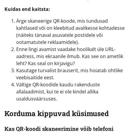
Kuidas end kaitsta:
Ärge skaneerige QR-koode, mis tunduvad
kahtlased või on kleebitud avalikesse kohtadesse
(näiteks tänaval asuvatele postidele või
ootamatutele reklaamidele).
Enne lingi avamist vaadake hoolikalt üle URL-
aadress, mis ekraanile ilmub. Kas see on ametlik
leht? Kas seal on kirjavigu?
Kasutage turvalist brauserit, mis hoiatab ohtlike
veebisaitide eest.
Vältige QR-koodide kaudu rakenduste
allalaadimist, kui te ei ole kindel allika
usaldusväärsuses.
Korduma kippuvad küsimused
Kas QR-koodi skaneerimine võib telefoni