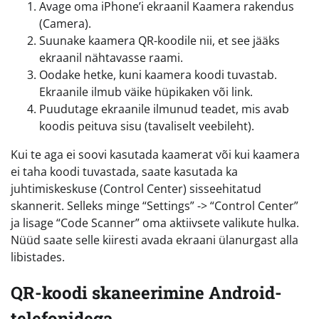
Avage oma iPhone’i ekraanil Kaamera rakendus
(Camera).
Suunake kaamera QR-koodile nii, et see jääks
ekraanil nähtavasse raami.
Oodake hetke, kuni kaamera koodi tuvastab.
Ekraanile ilmub väike hüpikaken või link.
Puudutage ekraanile ilmunud teadet, mis avab
koodis peituva sisu (tavaliselt veebileht).
Kui te aga ei soovi kasutada kaamerat või kui kaamera
ei taha koodi tuvastada, saate kasutada ka
juhtimiskeskuse (Control Center) sisseehitatud
skannerit. Selleks minge “Settings” -> “Control Center”
ja lisage “Code Scanner” oma aktiivsete valikute hulka.
Nüüd saate selle kiiresti avada ekraani ülanurgast alla
libistades.
QR-koodi skaneerimine Android-
telefonidega