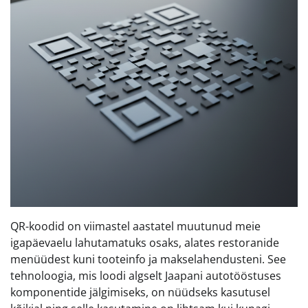
QR-koodid on viimastel aastatel muutunud meie
igapäevaelu lahutamatuks osaks, alates restoranide
menüüdest kuni tooteinfo ja makselahendusteni. See
tehnoloogia, mis loodi algselt Jaapani autotööstuses
komponentide jälgimiseks, on nüüdseks kasutusel