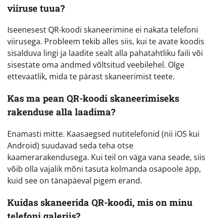
viiruse tuua?
Iseenesest QR-koodi skaneerimine ei nakata telefoni
viirusega. Probleem tekib alles siis, kui te avate koodis
sisalduva lingi ja laadite sealt alla pahatahtliku faili või
sisestate oma andmed võltsitud veebilehel. Olge
ettevaatlik, mida te pärast skaneerimist teete.
Kas ma pean QR-koodi skaneerimiseks
rakenduse alla laadima?
Enamasti mitte. Kaasaegsed nutitelefonid (nii iOS kui
Android) suudavad seda teha otse
kaamerarakendusega. Kui teil on väga vana seade, siis
võib olla vajalik mõni tasuta kolmanda osapoole äpp,
kuid see on tänapäeval pigem erand.
Kuidas skaneerida QR-koodi, mis on minu
telefoni galeriis?