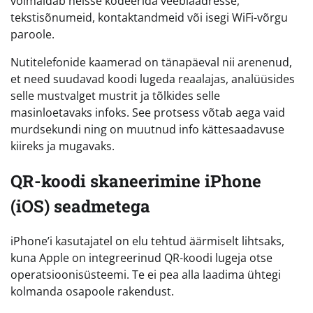
võimaldab neisse kodeerida veebiaadresse,
tekstisõnumeid, kontaktandmeid või isegi WiFi-võrgu
paroole.
Nutitelefonide kaamerad on tänapäeval nii arenenud,
et need suudavad koodi lugeda reaalajas, analüüsides
selle mustvalget mustrit ja tõlkides selle
masinloetavaks infoks. See protsess võtab aega vaid
murdsekundi ning on muutnud info kättesaadavuse
kiireks ja mugavaks.
QR-koodi skaneerimine iPhone
(iOS) seadmetega
iPhone’i kasutajatel on elu tehtud äärmiselt lihtsaks,
kuna Apple on integreerinud QR-koodi lugeja otse
operatsioonisüsteemi. Te ei pea alla laadima ühtegi
kolmanda osapoole rakendust.