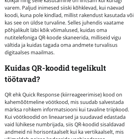
kõikjal ning selle kasutamine on lihtsam kui kunagi
varem. Paljud inimesed siiski kõhklevad, kui näevad
koodi, kuna pole kindlad, millist rakendust kasutada või
kas see on üldse turvaline. Selles juhendis vaatame
põhjalikult läbi kõik võimalused, kuidas oma
nutitelefoniga QR-koode skaneerida, milliseid vigu
vältida ja kuidas tagada oma andmete turvalisus
digitaalses maailmas.
Kuidas QR-koodid tegelikult
töötavad?
QR ehk Quick Response (kiirreageerimise) kood on
kahemõõtmeline vöötkood, mis suudab salvestada
märksa rohkem informatsiooni kui tavaline triipkood.
Kui vöötkoodid on lineaarsed ja suudavad edastada
vaid lühikese numbrijada, siis QR-koodid sisaldavad
andmeid nii horisontaalselt kui ka vertikaalselt, mis