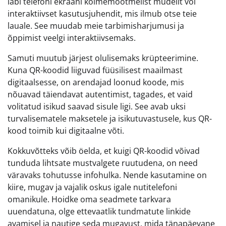
läbi telefoni ekraani kolmemõõtmelist mudelit või
interaktiivset kasutusjuhendit, mis ilmub otse teie
lauale. See muudab meie tarbimisharjumusi ja
õppimist veelgi interaktiivsemaks.
Samuti muutub järjest olulisemaks krüpteerimine.
Kuna QR-koodid liiguvad füüsilisest maailmast
digitaalsesse, on arendajad loonud koode, mis
nõuavad täiendavat autentimist, tagades, et vaid
volitatud isikud saavad sisule ligi. See avab uksi
turvalisematele maksetele ja isikutuvastusele, kus QR-
kood toimib kui digitaalne võti.
Kokkuvõtteks võib öelda, et kuigi QR-koodid võivad
tunduda lihtsate mustvalgete ruutudena, on need
väravaks tohutusse infohulka. Nende kasutamine on
kiire, mugav ja vajalik oskus igale nutitelefoni
omanikule. Hoidke oma seadmete tarkvara
uuendatuna, olge ettevaatlik tundmatute linkide
avamisel ja nautige seda mugavust, mida tänapäevane