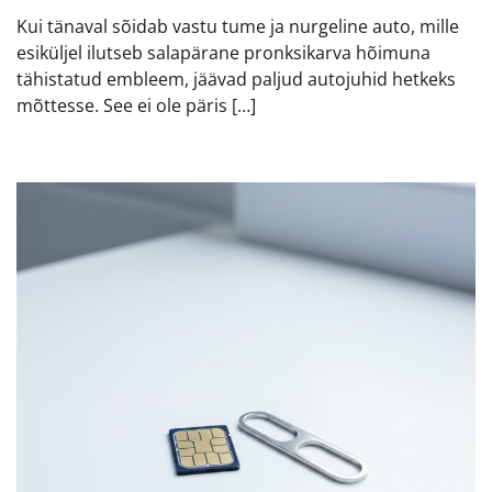
Kui tänaval sõidab vastu tume ja nurgeline auto, mille
esiküljel ilutseb salapärane pronksikarva hõimuna
tähistatud embleem, jäävad paljud autojuhid hetkeks
mõttesse. See ei ole päris […]