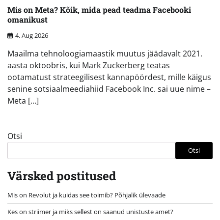
Mis on Meta? Kõik, mida pead teadma Facebooki
omanikust
4. Aug 2026
Maailma tehnoloogiamaastik muutus jäädavalt 2021.
aasta oktoobris, kui Mark Zuckerberg teatas
ootamatust strateegilisest kannapöördest, mille käigus
senine sotsiaalmeediahiid Facebook Inc. sai uue nime –
Meta […]
Otsi
Otsi
Värsked postitused
Mis on Revolut ja kuidas see toimib? Põhjalik ülevaade
Kes on striimer ja miks sellest on saanud unistuste amet?