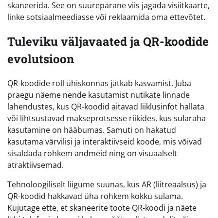
skaneerida. See on suurepärane viis jagada visiitkaarte,
linke sotsiaalmeediasse või reklaamida oma ettevõtet.
Tuleviku väljavaated ja QR-koodide
evolutsioon
QR-koodide roll ühiskonnas jätkab kasvamist. Juba
praegu näeme nende kasutamist nutikate linnade
lahendustes, kus QR-koodid aitavad liiklusinfot hallata
või lihtsustavad makseprotsesse riikides, kus sularaha
kasutamine on hääbumas. Samuti on hakatud
kasutama värvilisi ja interaktiivseid koode, mis võivad
sisaldada rohkem andmeid ning on visuaalselt
atraktiivsemad.
Tehnoloogiliselt liigume suunas, kus AR (liitreaalsus) ja
QR-koodid hakkavad üha rohkem kokku sulama.
Kujutage ette, et skaneerite toote QR-koodi ja näete