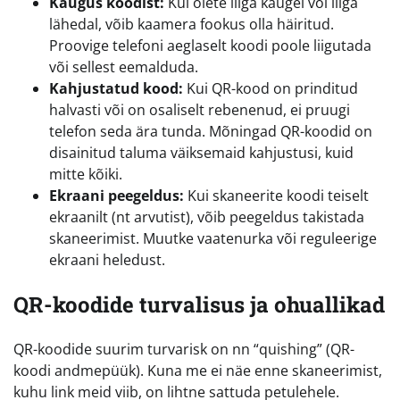
Kaugus koodist:
Kui olete liiga kaugel või liiga
lähedal, võib kaamera fookus olla häiritud.
Proovige telefoni aeglaselt koodi poole liigutada
või sellest eemalduda.
Kahjustatud kood:
Kui QR-kood on prinditud
halvasti või on osaliselt rebenenud, ei pruugi
telefon seda ära tunda. Mõningad QR-koodid on
disainitud taluma väiksemaid kahjustusi, kuid
mitte kõiki.
Ekraani peegeldus:
Kui skaneerite koodi teiselt
ekraanilt (nt arvutist), võib peegeldus takistada
skaneerimist. Muutke vaatenurka või reguleerige
ekraani heledust.
QR-koodide turvalisus ja ohuallikad
QR-koodide suurim turvarisk on nn “quishing” (QR-
koodi andmepüük). Kuna me ei näe enne skaneerimist,
kuhu link meid viib, on lihtne sattuda petulehele.