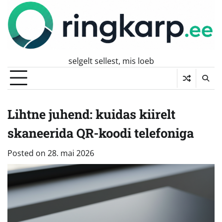
Skip
to
content
selgelt sellest, mis loeb
Lihtne juhend: kuidas kiirelt
skaneerida QR-koodi telefoniga
Posted on
28. mai 2026