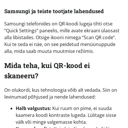
Samsungi ja teiste tootjate lahendused
Samsungi telefonides on QR-koodi lugeja tihti otse
“Quick Settings” paneelis, mille avate ekraani ülaosast
alla libistades. Otsige ikooni nimega “Scan QR code”.
Kui te seda ei näe, on see peidetud menüünuppude
alla, mida saab muuta muutmise režiimis.
Mida teha, kui QR-kood ei
skaneeru?
On olukordi, kus tehnoloogia võib alt vedada. Siin on
levinumad põhjused ja nende lahendused:
Halb valgustus:
Kui ruum on pime, ei suuda
kaamera koodi kontraste lugeda. Lülitage sisse
välk või minge valgemasse kohta.