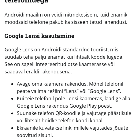
Androidi maailm on veidi mitmekesisem, kuid enamik
moodsaid telefone pakub ka sisseehitatud lahendusi.
Google Lensi kasutamine
Google Lens on Androidi standardne tööriist, mis
suudab teha palju enamat kui lihtsalt koode lugeda.
See on sageli integreeritud otse kaamerasse või
saadaval eraldi rakendusena.
Avage oma kaamera rakendus. Mõnel telefonil
peate valima režiimi “Lens” või “Google Lens”.
Kui teie telefonil pole Lensi kaameras, laadige alla
Google Lens rakendus Google Play poest.
Suunake telefon QR-koodile ja vajutage päästikule
või lihtsalt hoidke telefon koodi kohal.
Ekraanile kuvatakse link, millele vajutades jõuate
soovitud sisuni.