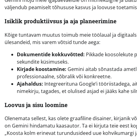
Gemini mõju meie igapäevaelule on mitmekülgne ja ulatu
väljendub peamiselt tõhususe kasvus ja loovuse toetamis
Isiklik produktiivsus ja aja planeerimine
Kõige tuntavam muutus toimub meie töölaual ja digitaal
ülesandeid, mis varem võtsid tunde aega:
Dokumentide kokkuvõtted:
Pikkade koosolekute p
sekundite küsimuseks.
Kirjade koostamine:
Gemini aitab sõnastada ametlik
professionaalne, sõbralik või konkreetne.
Ajahaldus:
Integreerituna Google’i tööriistadega, a
nimekirju, tagades, et olulised asjad ei jääks kahe si
Loovus ja sisu loomine
Olenemata sellest, kas olete graafiline disainer, kirjanik v
on Gemini hindamatu kaasautor. Ta ei kirjuta teie eest ko
„Koosta kolm erinevat turundusideed uue kohvikumargi jao