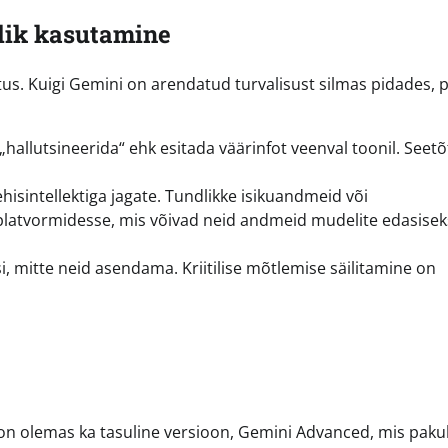
dlik kasutamine
us. Kuigi Gemini on arendatud turvalisust silmas pidades, 
 „hallutsineerida“ ehk esitada väärinfot veenval toonil. Seet
ehisintellektiga jagate. Tundlikke isikuandmeid või
da platvormidesse, mis võivad neid andmeid mudelite edasisek
 mitte neid asendama. Kriitilise mõtlemise säilitamine on
ki on olemas ka tasuline versioon, Gemini Advanced, mis pak