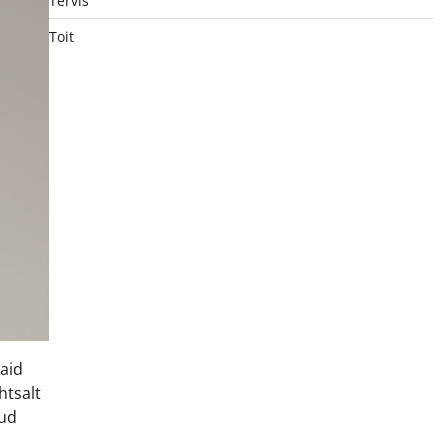
Tervis
Toit
maid
htsalt
dud