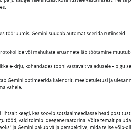
b palju kaugemale lihtsast küsimustele vastamisest. Tema 
es.
ses tööruumis. Gemini suudab automatiseerida rutiinseid
rotokollide või mahukate aruannete läbitöötamine muutub
ke e-kirju, kohandades tooni vastavalt vajadusele – olgu se
itab Gemini optimeerida kalendrit, meeldetuletusi ja ülesan
lma vahele.
õi lihtsalt keegi, kes soovib sotsiaalmeediasse head postitust
gu tööd, vaid toimib ideegeneraatorina. Võite temalt paluda
ks“ ja Gemini pakub välja perspektiive, mida te ise võib-ol