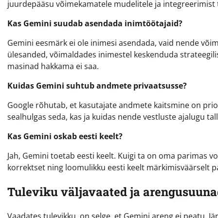
juurdepääsu võimekamatele mudelitele ja integreerimist t
Kas Gemini suudab asendada inimtöötajaid?
Gemini eesmärk ei ole inimesi asendada, vaid nende võim
ülesanded, võimaldades inimestel keskenduda strateegilis
masinad hakkama ei saa.
Kuidas Gemini suhtub andmete privaatsusse?
Google rõhutab, et kasutajate andmete kaitsmine on priorit
sealhulgas seda, kas ja kuidas nende vestluste ajalugu ta
Kas Gemini oskab eesti keelt?
Jah, Gemini toetab eesti keelt. Kuigi ta on oma parimas v
korrektset ning loomulikku eesti keelt märkimisväärsel
Tuleviku väljavaated ja arengusuuna
Vaadates tulevikku, on selge, et Gemini areng ei peatu. J