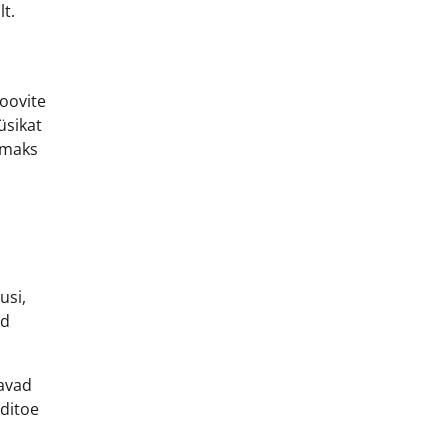
t.
oovite
üsikat
amaks
usi,
ed
davad
nditoe