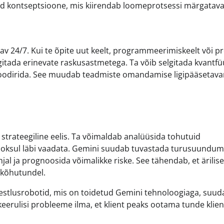
eid kontseptsioone, mis kiirendab loomeprotsessi märgataval
 24/7. Kui te õpite uut keelt, programmeerimiskeelt või pr
gitada erinevate raskusastmetega. Ta võib selgitada kvantfü
t koodirida. See muudab teadmiste omandamise ligipääsetav
d strateegiline eelis. Ta võimaldab analüüsida tohutuid
ooksul läbi vaadata. Gemini suudab tuvastada turusuundum
jal ja prognoosida võimalikke riske. See tähendab, et ärilis
 kõhutundel.
 vestlusrobotid, mis on toidetud Gemini tehnoloogiaga, suu
 keerulisi probleeme ilma, et klient peaks ootama tunde klie