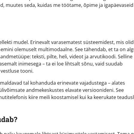
eid, muutes seda, kuidas me töötame, õpime ja igapäevaseid
lekti mudel. Erinevalt varasematest süsteemidest, mis olid
 Gemini olemuselt multimodaalne. See tähendab, et ta on al
ndmetüüpe: teksti, pilte, heli, videot ja arvutikoodi. Selline
emalt inimesega – ta ei loe lihtsalt sõnu, vaid suudab
vestluse tooni.
õimaldavad tal kohanduda erinevate vajadustega – alates
 ülivõimsate andmekeskustes elavate versioonideni. See
nutitelefonis kiire meili koostamisel kui ka keerukate teadusl
udab?