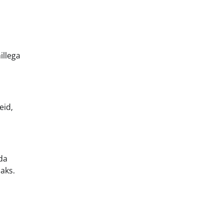
illega
eid,
da
aks.