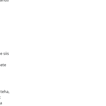
panus
e siis
nete
 teha,
:
la