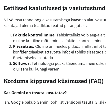
Eetilised kaalutlused ja vastutustun
Nii võimsa tehnoloogia kasutamisega kaasneb alati vastut
kasutajad olema teadlikud teatud piirangutest:
Faktide kontrollimine:
Tehisintellekt võib aeg-ajalt
oluline kriitiline mõtlemine ja faktide kontrollimine.
Privaatsus:
Oluline on meeles pidada, millist infot t
konfidentsiaalset ettevõtte infot ei tohiks sisesta
õpetamiseks kasutada.
Sõltuvus:
Tehnoloogia peaks täiendama meie oskusi,
olulisem kui kunagi varem.
Korduma kippuvad küsimused (FAQ)
Kas Gemini on tasuta kasutatav?
Jah, Google pakub Gemini põhilist versiooni tasuta. Siis