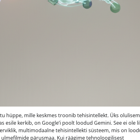
tu hüppe, mille keskmes troonib tehisintellekt. Üks olulise
s esile kerkib, on Google’i poolt loodud Gemini. See ei ole li
erviklik, multimodaalne tehisintellekti süsteem, mis on loo
aid ulmefilmide pärusmaa. Kui räägime tehnoloogilisest