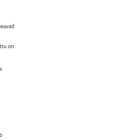
peavad
õttu on
s
ub