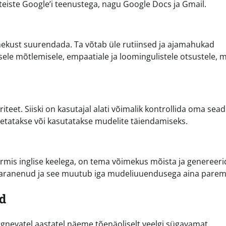
eiste Google’i teenustega, nagu Google Docs ja Gmail.
ekust suurendada. Ta võtab üle rutiinsed ja ajamahukad
ele mõtlemisele, empaatiale ja loomingulistele otsustele, m
eet. Siiski on kasutajal alati võimalik kontrollida oma sead
lletatakse või kasutatakse mudelite täiendamiseks.
ormis inglise keelega, on tema võimekus mõista ja genereeri
t paranenud ja see muutub iga mudeliuuendusega aina parem
d
ärgnevatel aastatel näeme tõenäoliselt veelgi sügavamat