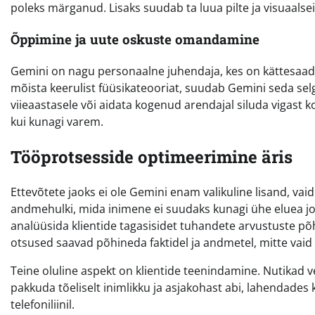
poleks märganud. Lisaks suudab ta luua pilte ja visuaals
Õppimine ja uute oskuste omandamine
Gemini on nagu personaalne juhendaja, kes on kättesaadav
mõista keerulist füüsikateooriat, suudab Gemini seda sel
viieaastasele või aidata kogenud arendajal siluda vigas
kui kunagi varem.
Tööprotsesside optimeerimine äris
Ettevõtete jaoks ei ole Gemini enam valikuline lisand, vai
andmehulki, mida inimene ei suudaks kunagi ühe eluea j
analüüsida klientide tagasisidet tuhandete arvustuste põh
otsused saavad põhineda faktidel ja andmetel, mitte vaid
Teine oluline aspekt on klientide teenindamine. Nutikad
pakkuda tõeliselt inimlikku ja asjakohast abi, lahendades
telefoniliinil.