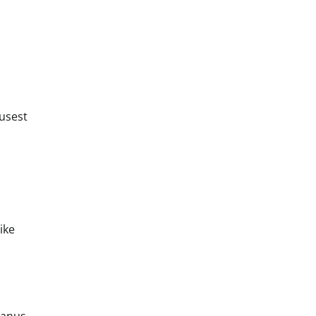
gusest
ike