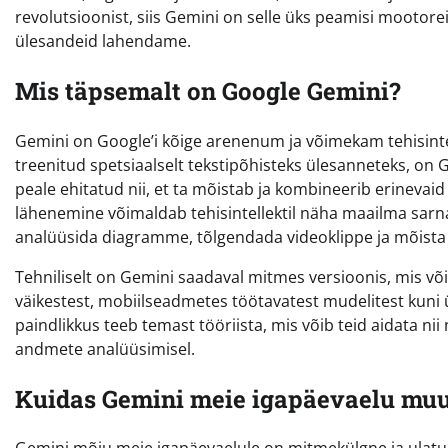
revolutsioonist, siis Gemini on selle üks peamisi mootor
ülesandeid lahendame.
Mis täpsemalt on Google Gemini?
Gemini on Google’i kõige arenenum ja võimekam tehisintel
treenitud spetsiaalselt tekstipõhisteks ülesanneteks, on
peale ehitatud nii, et ta mõistab ja kombineerib erinevaid a
lähenemine võimaldab tehisintellektil näha maailma sarnas
analüüsida diagramme, tõlgendada videoklippe ja mõista 
Tehniliselt on Gemini saadaval mitmes versioonis, mis v
väikestest, mobiilseadmetes töötavatest mudelitest kuni
paindlikkus teeb temast tööriista, mis võib teid aidata nii 
andmete analüüsimisel.
Kuidas Gemini meie igapäevaelu mu