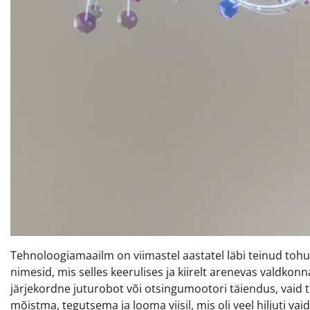
Tehnoloogiamaailm on viimastel aastatel läbi teinud tohu
nimesid, mis selles keerulises ja kiirelt arenevas valdkonna
järjekordne juturobot või otsingumootori täiendus, vaid t
mõistma, tegutsema ja looma viisil, mis oli veel hiljuti v