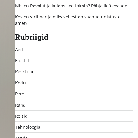
Mis on Revolut ja kuidas see toimib? Põhjalik ülevaade
Kes on striimer ja miks sellest on saanud unistuste
amet?
Rubriigid
Aed
Elustiil
Keskkond
Kodu
Pere
Raha
Reisid
Tehnoloogia