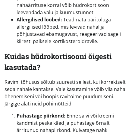
nahaärrituse korral võib hüdrokortisoon
leevendada valu ja kuumustunnet.
Allergilised lööbed:
Teadmata päritoluga
allergilised lööbed, mis levivad nahal ja
põhjustavad ebamugavust, reageerivad sageli
kiiresti paiksele kortikosteroidravile.
Kuidas hüdrokortisooni õigesti
kasutada?
Ravimi tõhusus sõltub suuresti sellest, kui korrektselt
seda nahale kantakse. Vale kasutamine võib viia naha
õhenemiseni või hoopis ravitoime puudumiseni.
Järgige alati neid põhimõtteid:
Puhastage piirkond:
Enne salvi või kreemi
kandmist peske käed ja puhastage õrnalt
ärritunud nahapiirkond. Kuivatage nahk