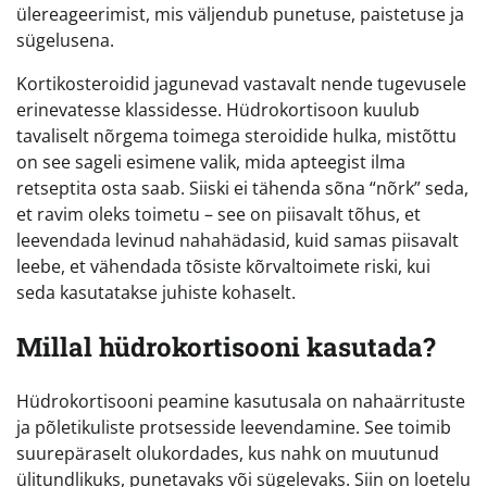
ülereageerimist, mis väljendub punetuse, paistetuse ja
sügelusena.
Kortikosteroidid jagunevad vastavalt nende tugevusele
erinevatesse klassidesse. Hüdrokortisoon kuulub
tavaliselt nõrgema toimega steroidide hulka, mistõttu
on see sageli esimene valik, mida apteegist ilma
retseptita osta saab. Siiski ei tähenda sõna “nõrk” seda,
et ravim oleks toimetu – see on piisavalt tõhus, et
leevendada levinud nahahädasid, kuid samas piisavalt
leebe, et vähendada tõsiste kõrvaltoimete riski, kui
seda kasutatakse juhiste kohaselt.
Millal hüdrokortisooni kasutada?
Hüdrokortisooni peamine kasutusala on nahaärrituste
ja põletikuliste protsesside leevendamine. See toimib
suurepäraselt olukordades, kus nahk on muutunud
ülitundlikuks, punetavaks või sügelevaks. Siin on loetelu