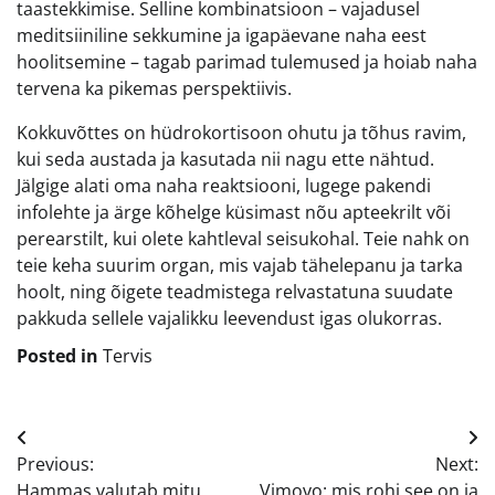
taastekkimise. Selline kombinatsioon – vajadusel
meditsiiniline sekkumine ja igapäevane naha eest
hoolitsemine – tagab parimad tulemused ja hoiab naha
tervena ka pikemas perspektiivis.
Kokkuvõttes on hüdrokortisoon ohutu ja tõhus ravim,
kui seda austada ja kasutada nii nagu ette nähtud.
Jälgige alati oma naha reaktsiooni, lugege pakendi
infolehte ja ärge kõhelge küsimast nõu apteekrilt või
perearstilt, kui olete kahtleval seisukohal. Teie nahk on
teie keha suurim organ, mis vajab tähelepanu ja tarka
hoolt, ning õigete teadmistega relvastatuna suudate
pakkuda sellele vajalikku leevendust igas olukorras.
Posted in
Tervis
Navigeerimine
Previous:
Next:
Hammas valutab mitu
Vimovo: mis rohi see on ja