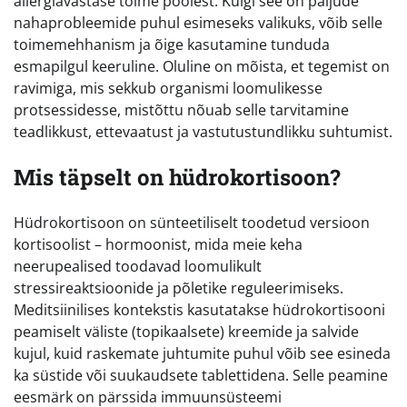
allergiavastase toime poolest. Kuigi see on paljude
nahaprobleemide puhul esimeseks valikuks, võib selle
toimemehhanism ja õige kasutamine tunduda
esmapilgul keeruline. Oluline on mõista, et tegemist on
ravimiga, mis sekkub organismi loomulikesse
protsessidesse, mistõttu nõuab selle tarvitamine
teadlikkust, ettevaatust ja vastutustundlikku suhtumist.
Mis täpselt on hüdrokortisoon?
Hüdrokortisoon on sünteetiliselt toodetud versioon
kortisoolist – hormoonist, mida meie keha
neerupealised toodavad loomulikult
stressireaktsioonide ja põletike reguleerimiseks.
Meditsiinilises kontekstis kasutatakse hüdrokortisooni
peamiselt väliste (topikaalsete) kreemide ja salvide
kujul, kuid raskemate juhtumite puhul võib see esineda
ka süstide või suukaudsete tablettidena. Selle peamine
eesmärk on pärssida immuunsüsteemi