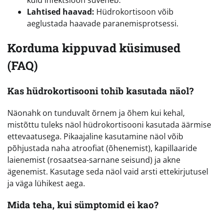
kuid infektsioon süveneb.
Lahtised haavad:
Hüdrokortisoon võib
aeglustada haavade paranemisprotsessi.
Korduma kippuvad küsimused
(FAQ)
Kas hüdrokortisooni tohib kasutada näol?
Näonahk on tunduvalt õrnem ja õhem kui kehal,
mistõttu tuleks näol hüdrokortisooni kasutada äärmise
ettevaatusega. Pikaajaline kasutamine näol võib
põhjustada naha atroofiat (õhenemist), kapillaaride
laienemist (rosaatsea-sarnane seisund) ja akne
ägenemist. Kasutage seda näol vaid arsti ettekirjutusel
ja väga lühikest aega.
Mida teha, kui sümptomid ei kao?