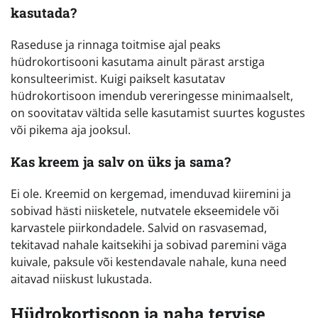
kasutada?
Raseduse ja rinnaga toitmise ajal peaks
hüdrokortisooni kasutama ainult pärast arstiga
konsulteerimist. Kuigi paikselt kasutatav
hüdrokortisoon imendub vereringesse minimaalselt,
on soovitatav vältida selle kasutamist suurtes kogustes
või pikema aja jooksul.
Kas kreem ja salv on üks ja sama?
Ei ole. Kreemid on kergemad, imenduvad kiiremini ja
sobivad hästi niisketele, nutvatele ekseemidele või
karvastele piirkondadele. Salvid on rasvasemad,
tekitavad nahale kaitsekihi ja sobivad paremini väga
kuivale, paksule või kestendavale nahale, kuna need
aitavad niiskust lukustada.
Hüdrokortisoon ja naha tervise