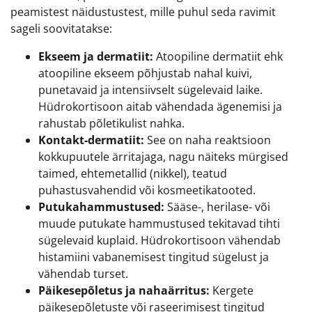
peamistest näidustustest, mille puhul seda ravimit
sageli soovitatakse:
Ekseem ja dermatiit:
Atoopiline dermatiit ehk
atoopiline ekseem põhjustab nahal kuivi,
punetavaid ja intensiivselt sügelevaid laike.
Hüdrokortisoon aitab vähendada ägenemisi ja
rahustab põletikulist nahka.
Kontakt-dermatiit:
See on naha reaktsioon
kokkupuutele ärritajaga, nagu näiteks mürgised
taimed, ehtemetallid (nikkel), teatud
puhastusvahendid või kosmeetikatooted.
Putukahammustused:
Sääse-, herilase- või
muude putukate hammustused tekitavad tihti
sügelevaid kuplaid. Hüdrokortisoon vähendab
histamiini vabanemisest tingitud sügelust ja
vähendab turset.
Päikesepõletus ja nahaärritus:
Kergete
päikesepõletuste või raseerimisest tingitud