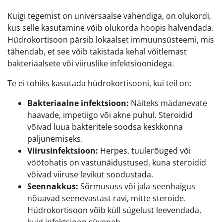
Kuigi tegemist on universaalse vahendiga, on olukordi,
kus selle kasutamine võib olukorda hoopis halvendada.
Hüdrokortisoon pärsib lokaalset immuunsüsteemi, mis
tähendab, et see võib takistada kehal võitlemast
bakteriaalsete või viiruslike infektsioonidega.
Te ei tohiks kasutada hüdrokortisooni, kui teil on:
Bakteriaalne infektsioon:
Näiteks mädanevate
haavade, impetiigo või akne puhul. Steroidid
võivad luua bakteritele soodsa keskkonna
paljunemiseks.
Viirusinfektsioon:
Herpes, tuulerõuged või
vöötohatis on vastunäidustused, kuna steroidid
võivad viiruse levikut soodustada.
Seennakkus:
Sõrmususs või jala-seenhaigus
nõuavad seenevastast ravi, mitte steroide.
Hüdrokortisoon võib küll sügelust leevendada,