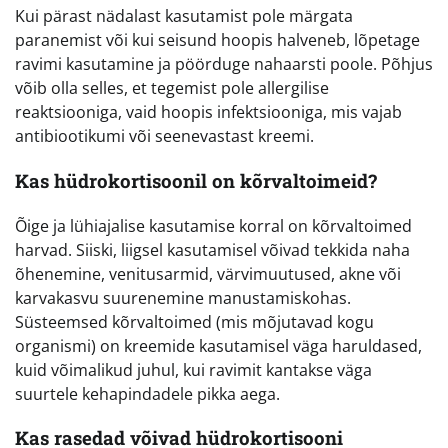
Kui pärast nädalast kasutamist pole märgata
paranemist või kui seisund hoopis halveneb, lõpetage
ravimi kasutamine ja pöörduge nahaarsti poole. Põhjus
võib olla selles, et tegemist pole allergilise
reaktsiooniga, vaid hoopis infektsiooniga, mis vajab
antibiootikumi või seenevastast kreemi.
Kas hüdrokortisoonil on kõrvaltoimeid?
Õige ja lühiajalise kasutamise korral on kõrvaltoimed
harvad. Siiski, liigsel kasutamisel võivad tekkida naha
õhenemine, venitusarmid, värvimuutused, akne või
karvakasvu suurenemine manustamiskohas.
Süsteemsed kõrvaltoimed (mis mõjutavad kogu
organismi) on kreemide kasutamisel väga haruldased,
kuid võimalikud juhul, kui ravimit kantakse väga
suurtele kehapindadele pikka aega.
Kas rasedad võivad hüdrokortisooni