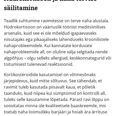
säilitamine
Teadlik suhtumine ravimitesse on terve naha alustala.
Hüdrokortisoon on väärtuslik tööriist meditsiinilises
arsenalis, kuid see ei ole mõeldud igapäevaseks
niisutajaks ega pikaajaliseks lahenduseks kroonilistele
nahaprobleemidele. Kui kannatate korduvate
nahaprobleemide all, on oluline välja selgitada nende
algpõhjus – olgu selleks allergiad, keskkonnategurid või
toitumisest tulenevad reaktsioonid.
Kortikosteroidide kasutamisel on võtmesõnaks
järjepidevus, kuid mitte sõltuvus. See tähendab, et
ravimit tuleb kasutada piisavalt kaua, et põletik
taanduks, kuid niipea kui sümptomid on kontrolli all,
tuleks selle kasutamine lõpetada. Pärast ravi lõppu on
soovitatav minna üle kvaliteetsele baaskreemile, mis
toetab naha loomulikku barjääri ja hoiab ära ärrituse