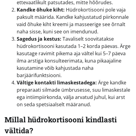
ettevaatlikult patsutades, mitte hõõrudes.
Kandke õhuke kiht:
Hüdrokortisooni pole vaja
paksult määrida. Kandke kahjustatud piirkonnale
vaid õhuke kiht kreemi ja masseerige see õrnalt
naha sisse, kuni see on imendunud.
Sagedus ja kestus:
Tavaliselt soovitatakse
hüdrokortisooni kasutada 1–2 korda päevas. Ärge
kasutage ravimit pikema aja vältel kui 5–7 päeva
ilma arstiga konsulteerimata, kuna pikaajaline
kasutamine võib kahjustada naha
barjäärifunktsiooni.
Vältige kontakti limaskestadega:
Ärge kandke
preparaati silmade ümbrusesse, suu limaskestale
ega intiimpiirkonda, välja arvatud juhul, kui arst
on seda spetsiaalselt määranud.
Millal hüdrokortisooni kindlasti
vältida?