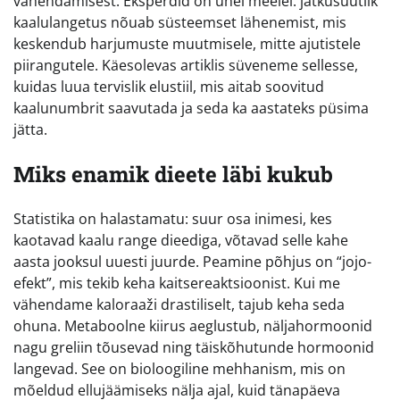
vähendamisest. Eksperdid on ühel meelel: jätkusuutlik
kaalulangetus nõuab süsteemset lähenemist, mis
keskendub harjumuste muutmisele, mitte ajutistele
piirangutele. Käesolevas artiklis süveneme sellesse,
kuidas luua tervislik elustiil, mis aitab soovitud
kaalunumbrit saavutada ja seda ka aastateks püsima
jätta.
Miks enamik dieete läbi kukub
Statistika on halastamatu: suur osa inimesi, kes
kaotavad kaalu range dieediga, võtavad selle kahe
aasta jooksul uuesti juurde. Peamine põhjus on “jojo-
efekt”, mis tekib keha kaitsereaktsioonist. Kui me
vähendame kaloraaži drastiliselt, tajub keha seda
ohuna. Metaboolne kiirus aeglustub, näljahormoonid
nagu greliin tõusevad ning täiskõhutunde hormoonid
langevad. See on bioloogiline mehhanism, mis on
mõeldud ellujäämiseks nälja ajal, kuid tänapäeva