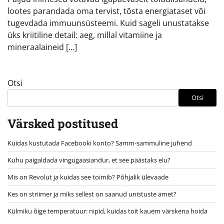
lootes parandada oma tervist, tõsta energiataset või
tugevdada immuunsüsteemi. Kuid sageli unustatakse
üks kriitiline detail: aeg, millal vitamiine ja
mineraalaineid […]
Otsi
Otsi
Värsked postitused
Kuidas kustutada Facebooki konto? Samm-sammuline juhend
Kuhu paigaldada vingugaasiandur, et see päästaks elu?
Mis on Revolut ja kuidas see toimib? Põhjalik ülevaade
Kes on striimer ja miks sellest on saanud unistuste amet?
Külmiku õige temperatuur: nipid, kuidas toit kauem värskena hoida