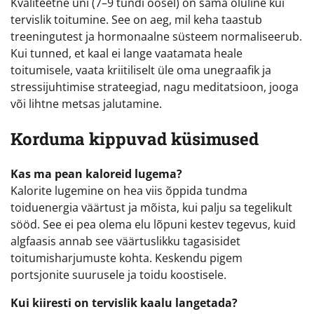
Kvaliteetne uni (7–9 tundi öösel) on sama oluline kui
tervislik toitumine. See on aeg, mil keha taastub
treeningutest ja hormonaalne süsteem normaliseerub.
Kui tunned, et kaal ei lange vaatamata heale
toitumisele, vaata kriitiliselt üle oma unegraafik ja
stressijuhtimise strateegiad, nagu meditatsioon, jooga
või lihtne metsas jalutamine.
Korduma kippuvad küsimused
Kas ma pean kaloreid lugema?
Kalorite lugemine on hea viis õppida tundma
toiduenergia väärtust ja mõista, kui palju sa tegelikult
sööd. See ei pea olema elu lõpuni kestev tegevus, kuid
algfaasis annab see väärtuslikku tagasisidet
toitumisharjumuste kohta. Keskendu pigem
portsjonite suurusele ja toidu koostisele.
Kui kiiresti on tervislik kaalu langetada?