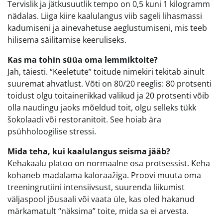
Tervislik ja jätkusuutlik tempo on 0,5 kuni 1 kilogramm
nädalas. Liiga kiire kaalulangus viib sageli lihasmassi
kadumiseni ja ainevahetuse aeglustumiseni, mis teeb
hilisema säilitamise keeruliseks.
Kas ma tohin süüa oma lemmiktoite?
Jah, täiesti. “Keeletute” toitude nimekiri tekitab ainult
suuremat ahvatlust. Võti on 80/20 reeglis: 80 protsenti
toidust olgu toitainerikkad valikud ja 20 protsenti võib
olla naudingu jaoks mõeldud toit, olgu selleks tükk
šokolaadi või restoranitoit. See hoiab ära
psühholoogilise stressi.
Mida teha, kui kaalulangus seisma jääb?
Kehakaalu platoo on normaalne osa protsessist. Keha
kohaneb madalama kaloraažiga. Proovi muuta oma
treeningrutiini intensiivsust, suurenda liikumist
väljaspool jõusaali või vaata üle, kas oled hakanud
märkamatult “näksima” toite, mida sa ei arvesta.