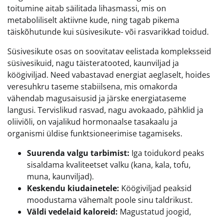
toitumine aitab säilitada lihasmassi, mis on
metaboliliselt aktiivne kude, ning tagab pikema
täiskõhutunde kui süsivesikute- või rasvarikkad toidud.
Süsivesikute osas on soovitatav eelistada kompleksseid
süsivesikuid, nagu täisteratooted, kaunviljad ja
köögiviljad. Need vabastavad energiat aeglaselt, hoides
veresuhkru taseme stabiilsena, mis omakorda
vähendab magusaisusid ja järske energiataseme
langusi. Tervislikud rasvad, nagu avokaado, pähklid ja
oliiviõli, on vajalikud hormonaalse tasakaalu ja
organismi üldise funktsioneerimise tagamiseks.
Suurenda valgu tarbimist:
Iga toidukord peaks
sisaldama kvaliteetset valku (kana, kala, tofu,
muna, kaunviljad).
Keskendu kiudainetele:
Köögiviljad peaksid
moodustama vähemalt poole sinu taldrikust.
Väldi vedelaid kaloreid:
Magustatud joogid,