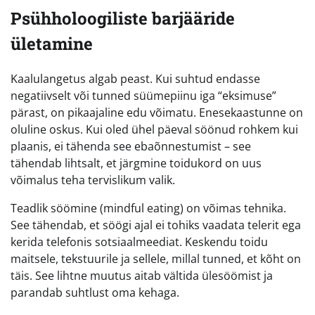
Psühholoogiliste barjääride
ületamine
Kaalulangetus algab peast. Kui suhtud endasse
negatiivselt või tunned süümepiinu iga “eksimuse”
pärast, on pikaajaline edu võimatu. Enesekaastunne on
oluline oskus. Kui oled ühel päeval söönud rohkem kui
plaanis, ei tähenda see ebaõnnestumist – see
tähendab lihtsalt, et järgmine toidukord on uus
võimalus teha tervislikum valik.
Teadlik söömine (mindful eating) on võimas tehnika.
See tähendab, et söögi ajal ei tohiks vaadata telerit ega
kerida telefonis sotsiaalmeediat. Keskendu toidu
maitsele, tekstuurile ja sellele, millal tunned, et kõht on
täis. See lihtne muutus aitab vältida ülesöömist ja
parandab suhtlust oma kehaga.