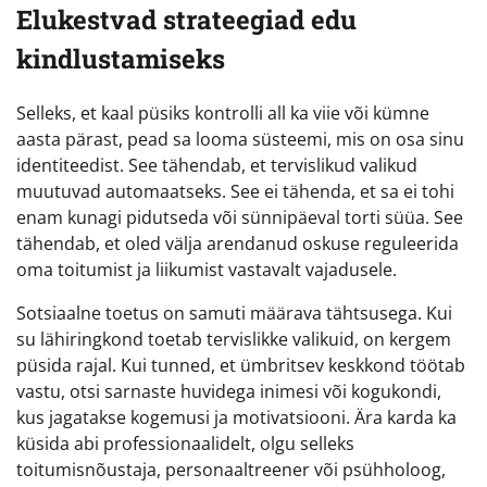
Elukestvad strateegiad edu
kindlustamiseks
Selleks, et kaal püsiks kontrolli all ka viie või kümne
aasta pärast, pead sa looma süsteemi, mis on osa sinu
identiteedist. See tähendab, et tervislikud valikud
muutuvad automaatseks. See ei tähenda, et sa ei tohi
enam kunagi pidutseda või sünnipäeval torti süüa. See
tähendab, et oled välja arendanud oskuse reguleerida
oma toitumist ja liikumist vastavalt vajadusele.
Sotsiaalne toetus on samuti määrava tähtsusega. Kui
su lähiringkond toetab tervislikke valikuid, on kergem
püsida rajal. Kui tunned, et ümbritsev keskkond töötab
vastu, otsi sarnaste huvidega inimesi või kogukondi,
kus jagatakse kogemusi ja motivatsiooni. Ära karda ka
küsida abi professionaalidelt, olgu selleks
toitumisnõustaja, personaaltreener või psühholoog,