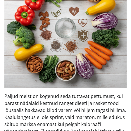
Paljud meist on kogenud seda tuttavat pettumust, kui
pärast nädalaid kestnud ranget dieeti ja rasket tööd
jõusaalis hakkavad kilod varem või hiljem tagasi hiilima.
Kaalulangetus ei ole sprint, vaid maraton, mille edukus
sõltub märksa enamast kui pelgalt kaloraaži