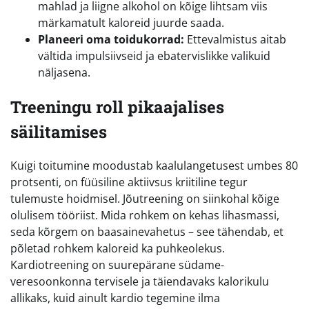
mahlad ja liigne alkohol on kõige lihtsam viis
märkamatult kaloreid juurde saada.
Planeeri oma toidukorrad:
Ettevalmistus aitab
vältida impulsiivseid ja ebatervislikke valikuid
näljasena.
Treeningu roll pikaajalises
säilitamises
Kuigi toitumine moodustab kaalulangetusest umbes 80
protsenti, on füüsiline aktiivsus kriitiline tegur
tulemuste hoidmisel. Jõutreening on siinkohal kõige
olulisem tööriist. Mida rohkem on kehas lihasmassi,
seda kõrgem on baasainevahetus – see tähendab, et
põletad rohkem kaloreid ka puhkeolekus.
Kardiotreening on suurepärane südame-
veresoonkonna tervisele ja täiendavaks kalorikulu
allikaks, kuid ainult kardio tegemine ilma