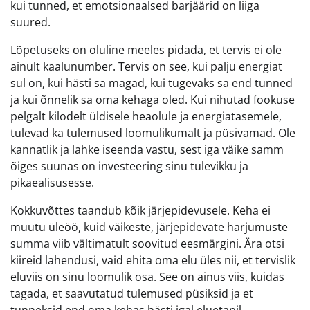
kui tunned, et emotsionaalsed barjäärid on liiga
suured.
Lõpetuseks on oluline meeles pidada, et tervis ei ole
ainult kaalunumber. Tervis on see, kui palju energiat
sul on, kui hästi sa magad, kui tugevaks sa end tunned
ja kui õnnelik sa oma kehaga oled. Kui nihutad fookuse
pelgalt kilodelt üldisele heaolule ja energiatasemele,
tulevad ka tulemused loomulikumalt ja püsivamad. Ole
kannatlik ja lahke iseenda vastu, sest iga väike samm
õiges suunas on investeering sinu tulevikku ja
pikaealisusesse.
Kokkuvõttes taandub kõik järjepidevusele. Keha ei
muutu üleöö, kuid väikeste, järjepidevate harjumuste
summa viib vältimatult soovitud eesmärgini. Ära otsi
kiireid lahendusi, vaid ehita oma elu üles nii, et tervislik
eluviis on sinu loomulik osa. See on ainus viis, kuidas
tagada, et saavutatud tulemused püsiksid ja et
tunneksid end oma kehas hästi igal eluetapil.