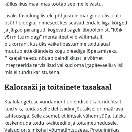
külluslikus maailmas töötab see meile vastu.
Lisaks füsioloogilistele põhjustele mängib olulist rolli
psühholoogia. Inimesed, kes seavad endale liiga kõrged
ja jäigad piirangud, kogevad sageli läbipõlemist. “Kõik
või mitte midagi” mentaliteet viib vältimatult
olukorrani, kus üks väike libastumine toidulaual
muutub ettekäändeks kogu dieediga lõpetamiseks.
Pikaajaline edu nõuab paindlikkust ja võimet
integreerida tervislikud valikud oma igapäevaellu viisil,
mis ei tundu karistusena.
Kaloraaži ja toitainete tasakaal
Kaalulangetuse vundament on endiselt kaloridefitsiit,
kuid viis, kuidas selle defitsiidini jõutakse, on määrava
tähtsusega. Selle asemel, et lihtsalt vähem süüa, tuleks
keskenduda toidu kvaliteedile ja toitainetihedusele.
Valgud on siinkohal võtmetähtsusega. Proteiinirikas