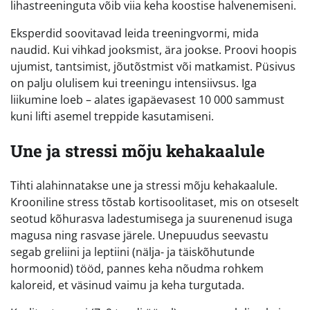
lihastreeninguta võib viia keha koostise halvenemiseni.
Eksperdid soovitavad leida treeningvormi, mida
naudid. Kui vihkad jooksmist, ära jookse. Proovi hoopis
ujumist, tantsimist, jõutõstmist või matkamist. Püsivus
on palju olulisem kui treeningu intensiivsus. Iga
liikumine loeb – alates igapäevasest 10 000 sammust
kuni lifti asemel treppide kasutamiseni.
Une ja stressi mõju kehakaalule
Tihti alahinnatakse une ja stressi mõju kehakaalule.
Krooniline stress tõstab kortisoolitaset, mis on otseselt
seotud kõhurasva ladestumisega ja suurenenud isuga
magusa ning rasvase järele. Unepuudus seevastu
segab greliini ja leptiini (nälja- ja täiskõhutunde
hormoonid) tööd, pannes keha nõudma rohkem
kaloreid, et väsinud vaimu ja keha turgutada.