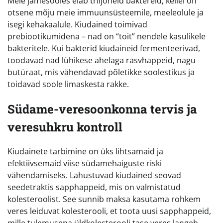
Meie jämesooles elab triljoneid baktereid, kellel on
otsene mõju meie immuunsüsteemile, meeleolule ja
isegi kehakaalule. Kiudained toimivad
prebiootikumidena – nad on “toit” nendele kasulikele
bakteritele. Kui bakterid kiudaineid fermenteerivad,
toodavad nad lühikese ahelaga rasvhappeid, nagu
butüraat, mis vähendavad põletikke soolestikus ja
toidavad soole limaskesta rakke.
Südame-veresoonkonna tervis ja
veresuhkru kontroll
Kiudainete tarbimine on üks lihtsamaid ja
efektiivsemaid viise südamehaiguste riski
vähendamiseks. Lahustuvad kiudained seovad
seedetraktis sapphappeid, mis on valmistatud
kolesteroolist. See sunnib maksa kasutama rohkem
veres leiduvat kolesterooli, et toota uusi sapphappeid,