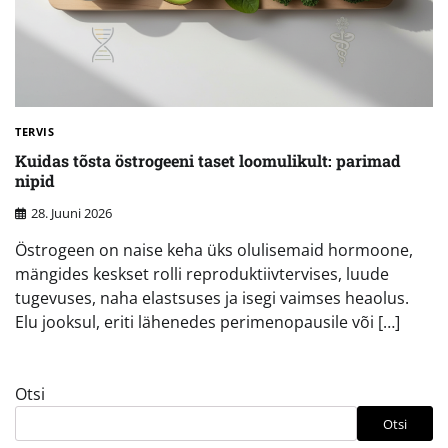
TERVIS
Kuidas tõsta östrogeeni taset loomulikult: parimad
nipid
28. Juuni 2026
Östrogeen on naise keha üks olulisemaid hormoone,
mängides keskset rolli reproduktiivtervises, luude
tugevuses, naha elastsuses ja isegi vaimses heaolus.
Elu jooksul, eriti lähenedes perimenopausile või […]
Otsi
Otsi