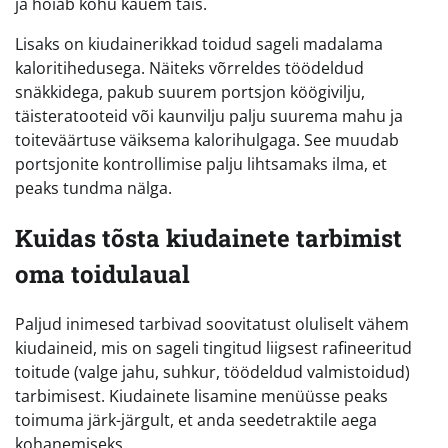
ja hoiab kõhu kauem täis.
Lisaks on kiudainerikkad toidud sageli madalama
kaloritihedusega. Näiteks võrreldes töödeldud
snäkkidega, pakub suurem portsjon köögivilju,
täisteratooteid või kaunvilju palju suurema mahu ja
toiteväärtuse väiksema kalorihulgaga. See muudab
portsjonite kontrollimise palju lihtsamaks ilma, et
peaks tundma nälga.
Kuidas tõsta kiudainete tarbimist
oma toidulaual
Paljud inimesed tarbivad soovitatust oluliselt vähem
kiudaineid, mis on sageli tingitud liigsest rafineeritud
toitude (valge jahu, suhkur, töödeldud valmistoidud)
tarbimisest. Kiudainete lisamine menüüsse peaks
toimuma järk-järgult, et anda seedetraktile aega
kohanemiseks.