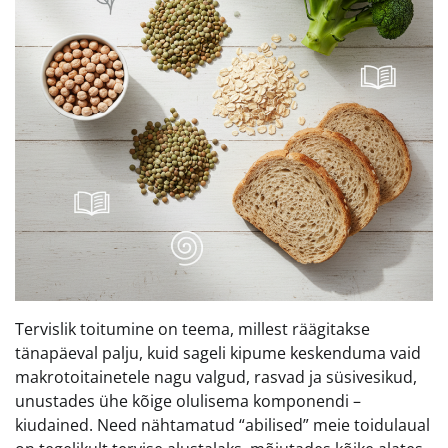
Tervislik toitumine on teema, millest räägitakse
tänapäeval palju, kuid sageli kipume keskenduma vaid
makrotoitainetele nagu valgud, rasvad ja süsivesikud,
unustades ühe kõige olulisema komponendi –
kiudained. Need nähtamatud “abilised” meie toidulaual