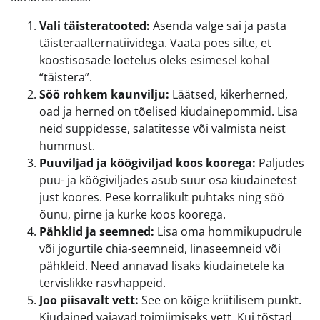
Vali täisteratooted:
Asenda valge sai ja pasta
täisteraalternatiividega. Vaata poes silte, et
koostisosade loetelus oleks esimesel kohal
“täistera”.
Söö rohkem kaunvilju:
Läätsed, kikerherned,
oad ja herned on tõelised kiudainepommid. Lisa
neid suppidesse, salatitesse või valmista neist
hummust.
Puuviljad ja köögiviljad koos koorega:
Paljudes
puu- ja köögiviljades asub suur osa kiudainetest
just koores. Pese korralikult puhtaks ning söö
õunu, pirne ja kurke koos koorega.
Pähklid ja seemned:
Lisa oma hommikupudrule
või jogurtile chia-seemneid, linaseemneid või
pähkleid. Need annavad lisaks kiudainetele ka
tervislikke rasvhappeid.
Joo piisavalt vett:
See on kõige kriitilisem punkt.
Kiudained vajavad toimiimiseks vett. Kui tõstad