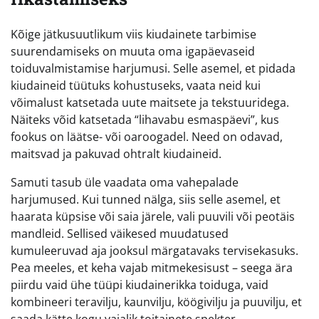
Kõige jätkusuutlikum viis kiudainete tarbimise
suurendamiseks on muuta oma igapäevaseid
toiduvalmistamise harjumusi. Selle asemel, et pidada
kiudaineid tüütuks kohustuseks, vaata neid kui
võimalust katsetada uute maitsete ja tekstuuridega.
Näiteks võid katsetada “lihavabu esmaspäevi”, kus
fookus on läätse- või oaroogadel. Need on odavad,
maitsvad ja pakuvad ohtralt kiudaineid.
Samuti tasub üle vaadata oma vahepalade
harjumused. Kui tunned nälga, siis selle asemel, et
haarata küpsise või saia järele, vali puuvili või peotäis
mandleid. Sellised väikesed muudatused
kumuleeruvad aja jooksul märgatavaks tervisekasuks.
Pea meeles, et keha vajab mitmekesisust – seega ära
piirdu vaid ühe tüüpi kiudainerikka toiduga, vaid
kombineeri teravilju, kaunvilju, köögivilju ja puuvilju, et