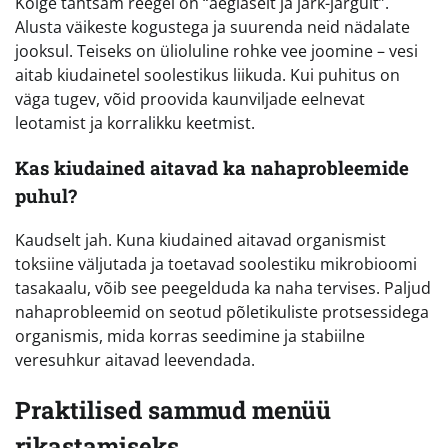
Kõige tähtsam reegel on “aeglaselt ja järk-järgult”.
Alusta väikeste kogustega ja suurenda neid nädalate
jooksul. Teiseks on ülioluline rohke vee joomine – vesi
aitab kiudainetel soolestikus liikuda. Kui puhitus on
väga tugev, võid proovida kaunviljade eelnevat
leotamist ja korralikku keetmist.
Kas kiudained aitavad ka nahaprobleemide
puhul?
Kaudselt jah. Kuna kiudained aitavad organismist
toksiine väljutada ja toetavad soolestiku mikrobioomi
tasakaalu, võib see peegelduda ka naha tervises. Paljud
nahaprobleemid on seotud põletikuliste protsessidega
organismis, mida korras seedimine ja stabiilne
veresuhkur aitavad leevendada.
Praktilised sammud menüü
rikastamiseks