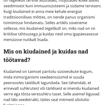
on tegelikult tervise alustalaks, mõjutades kõike alates
seedimisest kuni immuunsüsteemi ja südame terviseni.
Kuigi kiudained ei anna meie kehale energiat
traditsioonilises mõttes, on nende panus organismi
toimimisse hindamatu. Selles artiklis süveneme
sellesse, mis kiudained tegelikult on, miks nad on nii
kriitilise tähtsusega ja kuidas neid oma igapäevasesse
menüüsse nutikalt lisada.
Mis on kiudained ja kuidas nad
töötavad?
Kiudained on taimset päritolu süsivesikute kogum,
mida inimorganismi seedeensüümid ei suuda
peensooles täielikult lagundada. See tähendab, et
erinevalt suhkrutest või tärklisest ei imendu kiudained
verre ega tõsta veresuhkru taset. Selle asemel liiguvad
nad läbi seedetrakti, täites seal mitmeid üliolulisi