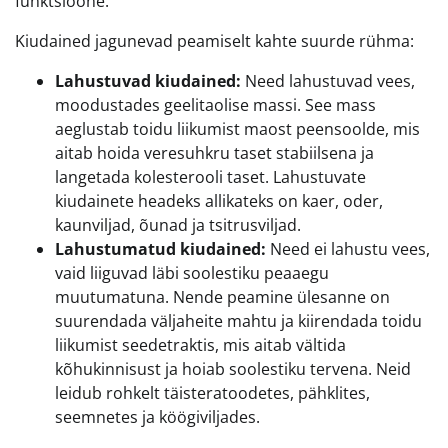
funktsioone.
Kiudained jagunevad peamiselt kahte suurde rühma:
Lahustuvad kiudained:
Need lahustuvad vees,
moodustades geelitaolise massi. See mass
aeglustab toidu liikumist maost peensoolde, mis
aitab hoida veresuhkru taset stabiilsena ja
langetada kolesterooli taset. Lahustuvate
kiudainete headeks allikateks on kaer, oder,
kaunviljad, õunad ja tsitrusviljad.
Lahustumatud kiudained:
Need ei lahustu vees,
vaid liiguvad läbi soolestiku peaaegu
muutumatuna. Nende peamine ülesanne on
suurendada väljaheite mahtu ja kiirendada toidu
liikumist seedetraktis, mis aitab vältida
kõhukinnisust ja hoiab soolestiku tervena. Neid
leidub rohkelt täisteratoodetes, pähklites,
seemnetes ja köögiviljades.