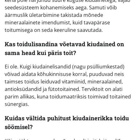
keha pole harjunud suure koguse kiudainetega, vajab
seedesüsteem kohanemiseks aega. Samuti võib
äärmuslik ületarbimine takistada mõnede
mineraalainete imendumist, kuid tavapärase
toitumisega on seda keeruline saavutada.
Kas toidulisandina võetavad kiudained on
sama head kui päris toit?
Ei ole. Kuigi kiudainelisandid (nagu psülliumkestad)
võivad aidata kõhukinnisuse korral, puuduvad neis
taimses toidus leiduvad vitamiinid, mineraalained,
antioksüdandid ja fütotoitained. Terviktoit on alati
parim allikas, kuna toidumaatriksis toimivad toitained
sünergias.
Kuidas vältida puhitust kiudainerikka toidu
söömisel?