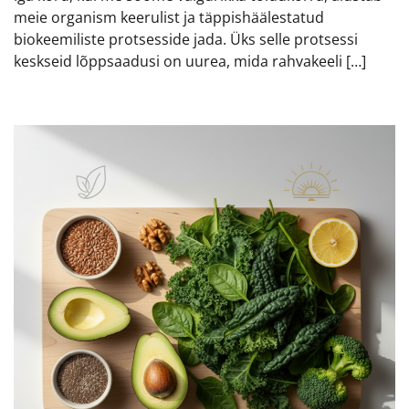
meie organism keerulist ja täppishäälestatud
biokeemiliste protsesside jada. Üks selle protsessi
keskseid lõppsaadusi on uurea, mida rahvakeeli […]