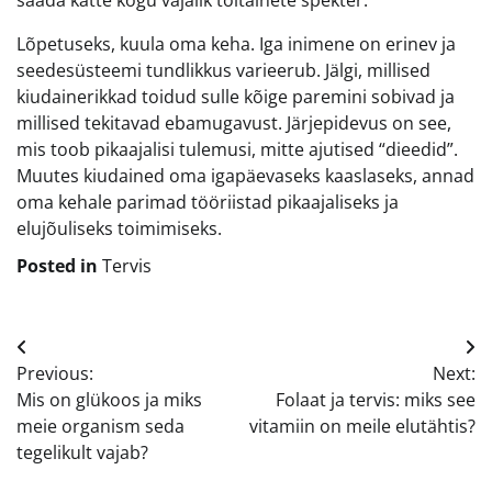
saada kätte kogu vajalik toitainete spekter.
Lõpetuseks, kuula oma keha. Iga inimene on erinev ja
seedesüsteemi tundlikkus varieerub. Jälgi, millised
kiudainerikkad toidud sulle kõige paremini sobivad ja
millised tekitavad ebamugavust. Järjepidevus on see,
mis toob pikaajalisi tulemusi, mitte ajutised “dieedid”.
Muutes kiudained oma igapäevaseks kaaslaseks, annad
oma kehale parimad tööriistad pikaajaliseks ja
elujõuliseks toimimiseks.
Posted in
Tervis
Navigeerimine
Previous:
Next:
Mis on glükoos ja miks
Folaat ja tervis: miks see
meie organism seda
vitamiin on meile elutähtis?
tegelikult vajab?