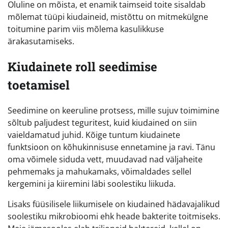
Oluline on mõista, et enamik taimseid toite sisaldab
mõlemat tüüpi kiudaineid, mistõttu on mitmekülgne
toitumine parim viis mõlema kasulikkuse
ärakasutamiseks.
Kiudainete roll seedimise
toetamisel
Seedimine on keeruline protsess, mille sujuv toimimine
sõltub paljudest teguritest, kuid kiudained on siin
vaieldamatud juhid. Kõige tuntum kiudainete
funktsioon on kõhukinnisuse ennetamine ja ravi. Tänu
oma võimele siduda vett, muudavad nad väljaheite
pehmemaks ja mahukamaks, võimaldades sellel
kergemini ja kiiremini läbi soolestiku liikuda.
Lisaks füüsilisele liikumisele on kiudained hädavajalikud
soolestiku mikrobioomi ehk heade bakterite toitmiseks.