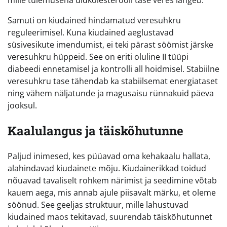
mille tulemusena üldkolesterooli tase veres langeb.
Samuti on kiudained hindamatud veresuhkru
reguleerimisel. Kuna kiudained aeglustavad
süsivesikute imendumist, ei teki pärast söömist järske
veresuhkru hüppeid. See on eriti oluline II tüüpi
diabeedi ennetamisel ja kontrolli all hoidmisel. Stabiilne
veresuhkru tase tähendab ka stabiilsemat energiataset
ning vähem näljatunde ja magusaisu rünnakuid päeva
jooksul.
Kaalulangus ja täiskõhutunne
Paljud inimesed, kes püüavad oma kehakaalu hallata,
alahindavad kiudainete mõju. Kiudainerikkad toidud
nõuavad tavaliselt rohkem närimist ja seedimine võtab
kauem aega, mis annab ajule piisavalt märku, et oleme
söönud. See geeljas struktuur, mille lahustuvad
kiudained maos tekitavad, suurendab täiskõhutunnet