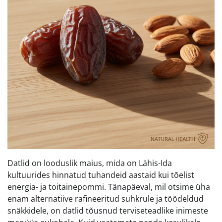
Datlid on looduslik maius, mida on Lähis-Ida
kultuurides hinnatud tuhandeid aastaid kui tõelist
energia- ja toitainepommi. Tänapäeval, mil otsime üha
enam alternatiive rafineeritud suhkrule ja töödeldud
snäkkidele, on datlid tõusnud terviseteadlike inimeste