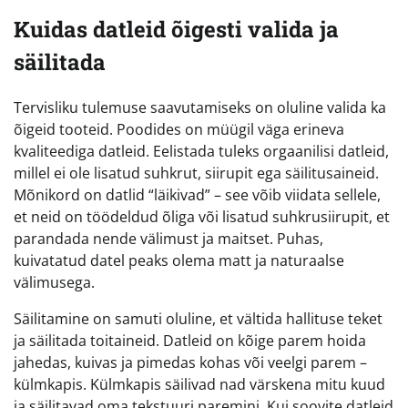
Kuidas datleid õigesti valida ja
säilitada
Tervisliku tulemuse saavutamiseks on oluline valida ka
õigeid tooteid. Poodides on müügil väga erineva
kvaliteediga datleid. Eelistada tuleks orgaanilisi datleid,
millel ei ole lisatud suhkrut, siirupit ega säilitusaineid.
Mõnikord on datlid “läikivad” – see võib viidata sellele,
et neid on töödeldud õliga või lisatud suhkrusiirupit, et
parandada nende välimust ja maitset. Puhas,
kuivatatud datel peaks olema matt ja naturaalse
välimusega.
Säilitamine on samuti oluline, et vältida hallituse teket
ja säilitada toitaineid. Datleid on kõige parem hoida
jahedas, kuivas ja pimedas kohas või veelgi parem –
külmkapis. Külmkapis säilivad nad värskena mitu kuud
ja säilitavad oma tekstuuri paremini. Kui soovite datleid