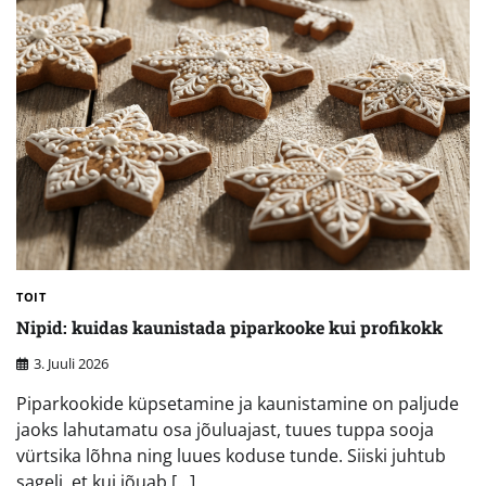
TOIT
Nipid: kuidas kaunistada piparkooke kui profikokk
3. Juuli 2026
Piparkookide küpsetamine ja kaunistamine on paljude
jaoks lahutamatu osa jõuluajast, tuues tuppa sooja
vürtsika lõhna ning luues koduse tunde. Siiski juhtub
sageli, et kui jõuab […]