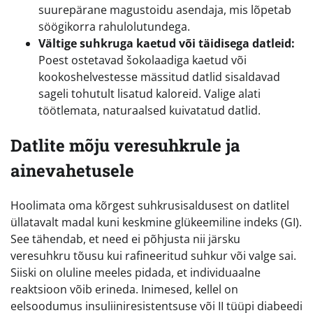
suurepärane magustoidu asendaja, mis lõpetab
söögikorra rahulolutundega.
Vältige suhkruga kaetud või täidisega datleid:
Poest ostetavad šokolaadiga kaetud või
kookoshelvestesse mässitud datlid sisaldavad
sageli tohutult lisatud kaloreid. Valige alati
töötlemata, naturaalsed kuivatatud datlid.
Datlite mõju veresuhkrule ja
ainevahetusele
Hoolimata oma kõrgest suhkrusisaldusest on datlitel
üllatavalt madal kuni keskmine glükeemiline indeks (GI).
See tähendab, et need ei põhjusta nii järsku
veresuhkru tõusu kui rafineeritud suhkur või valge sai.
Siiski on oluline meeles pidada, et individuaalne
reaktsioon võib erineda. Inimesed, kellel on
eelsoodumus insuliiniresistentsuse või II tüüpi diabeedi