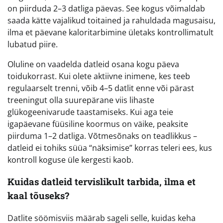
on piirduda 2–3 datliga päevas. See kogus võimaldab
saada kätte vajalikud toitained ja rahuldada magusaisu,
ilma et päevane kaloritarbimine ületaks kontrollimatult
lubatud piire.
Oluline on vaadelda datleid osana kogu päeva
toidukorrast. Kui olete aktiivne inimene, kes teeb
regulaarselt trenni, võib 4–5 datlit enne või pärast
treeningut olla suurepärane viis lihaste
glükogeenivarude taastamiseks. Kui aga teie
igapäevane füüsiline koormus on väike, peaksite
piirduma 1–2 datliga. Võtmesõnaks on teadlikkus –
datleid ei tohiks süüa “näksimise” korras teleri ees, kus
kontroll koguse üle kergesti kaob.
Kuidas datleid tervislikult tarbida, ilma et
kaal tõuseks?
Datlite söömisviis määrab sageli selle, kuidas keha