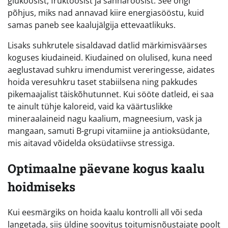
glükoosist, fruktoosist ja sahharoosist. See ongi
põhjus, miks nad annavad kiire energiasööstu, kuid
samas paneb see kaalujälgija ettevaatlikuks.
Lisaks suhkrutele sisaldavad datlid märkimisväärses
koguses kiudaineid. Kiudained on olulised, kuna need
aeglustavad suhkru imendumist vereringesse, aidates
hoida veresuhkru taset stabiilsena ning pakkudes
pikemaajalist täiskõhutunnet. Kui sööte datleid, ei saa
te ainult tühje kaloreid, vaid ka väärtuslikke
mineraalaineid nagu kaalium, magneesium, vask ja
mangaan, samuti B-grupi vitamiine ja antioksüdante,
mis aitavad võidelda oksüdatiivse stressiga.
Optimaalne päevane kogus kaalu
hoidmiseks
Kui eesmärgiks on hoida kaalu kontrolli all või seda
langetada, siis üldine soovitus toitumisnõustajate poolt