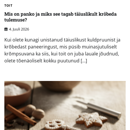
TOIT
Mis on panko ja miks see tagab täiuslikult krõbeda
tulemuse?
4. Juuli 2026
Kui olete kunagi unistanud täiuslikust kuldpruunist ja
krõbedast paneeringust, mis püsib muinasjutuliselt
krõmpsuvana ka siis, kui toit on juba lauale jõudnud,
olete tõenäoliselt kokku puutunud […]