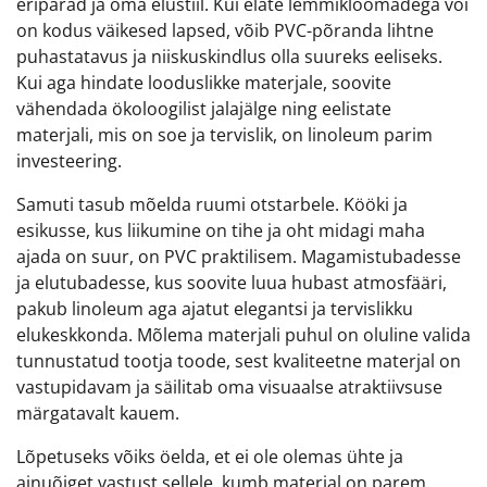
eripärad ja oma elustiil. Kui elate lemmikloomadega või
on kodus väikesed lapsed, võib PVC-põranda lihtne
puhastatavus ja niiskuskindlus olla suureks eeliseks.
Kui aga hindate looduslikke materjale, soovite
vähendada ökoloogilist jalajälge ning eelistate
materjali, mis on soe ja tervislik, on linoleum parim
investeering.
Samuti tasub mõelda ruumi otstarbele. Kööki ja
esikusse, kus liikumine on tihe ja oht midagi maha
ajada on suur, on PVC praktilisem. Magamistubadesse
ja elutubadesse, kus soovite luua hubast atmosfääri,
pakub linoleum aga ajatut elegantsi ja tervislikku
elukeskkonda. Mõlema materjali puhul on oluline valida
tunnustatud tootja toode, sest kvaliteetne materjal on
vastupidavam ja säilitab oma visuaalse atraktiivsuse
märgatavalt kauem.
Lõpetuseks võiks öelda, et ei ole olemas ühte ja
ainuõiget vastust sellele, kumb materjal on parem.