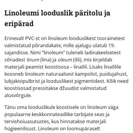
Linoleumi looduslik päritolu ja
eripärad
Erinevalt PVC-st on linoleum looduslikest toorainetest
valmistatud põrandakate, mille ajalugu ulatub 19.
sajandisse. Nimi “linoleum” tuleneb ladinakeelsetest
sõnadest
linum
(lina) ja
oleum
(õli), mis kirjeldab
materjali peamist koostisosa – linaõli. Lisaks linaõlile
koosneb linoleum naturaalsest kampolist, puidujahust,
lubjakivipulbrist ja looduslikest pigmentidest. Kõik need
koostisosad pressitakse džuudist valmistatud
alusvõrgule.
Tänu oma looduslikule koostisele on linoleum väga
populaarne keskkonnateadlike tarbijate seas ja
tervishoiuasutustes, kus hinnatakse materjali
hügieenilisust. Linoleum on loomupäraselt