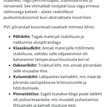
lisaaineid, nagu pehmendajaid, stabilisaatoreid ja
värvaineid. See võimaldab tootjatel luua väga erineva
välimusega katteid – alates realistlikust
puiduimitatsioonist kuni abstraktsete mustriteni.
PVC-põrandad koosnevad tavaliselt mitmest kihist:
Põhikiht:
Tagab materjali stabiilsuse ja
nakkumise aluspõrandaga.
Klaaskiudkiht:
Annab materjalile mõõtmete
stabiilsuse, vältides selle väljavenimist või
kahanemist temperatuurimuutuste korral.
Dekoorikiht:
Trükitud kiht, mis annab põrandale
selle visuaalse ilme.
Kulumiskiht:
Läbipaistev kaitsekiht, mis määrab
põranda vastupidavuse kriimustustele ja
hõõrdumisele.
Pinnatöötlus:
Sageli lisatakse kõige peale lakikiht
või polüuretaankate, mis muudab puhastamise
lihtsamaks ja kaitseb mustuse eest.