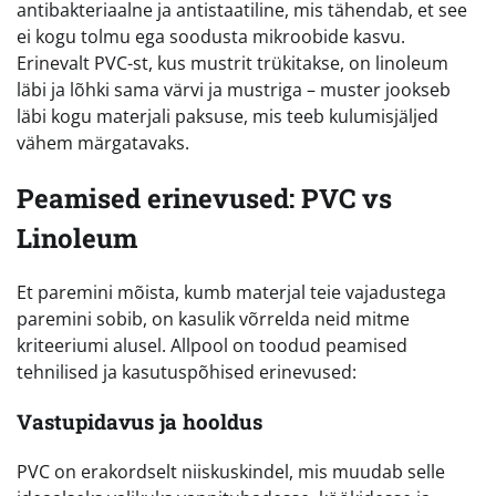
antibakteriaalne ja antistaatiline, mis tähendab, et see
ei kogu tolmu ega soodusta mikroobide kasvu.
Erinevalt PVC-st, kus mustrit trükitakse, on linoleum
läbi ja lõhki sama värvi ja mustriga – muster jookseb
läbi kogu materjali paksuse, mis teeb kulumisjäljed
vähem märgatavaks.
Peamised erinevused: PVC vs
Linoleum
Et paremini mõista, kumb materjal teie vajadustega
paremini sobib, on kasulik võrrelda neid mitme
kriteeriumi alusel. Allpool on toodud peamised
tehnilised ja kasutuspõhised erinevused:
Vastupidavus ja hooldus
PVC on erakordselt niiskuskindel, mis muudab selle