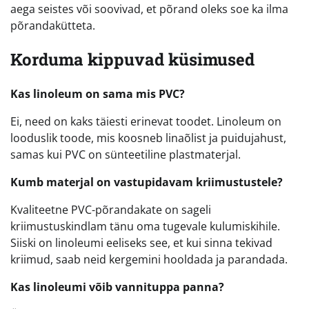
aega seistes või soovivad, et põrand oleks soe ka ilma
põrandakütteta.
Korduma kippuvad küsimused
Kas linoleum on sama mis PVC?
Ei, need on kaks täiesti erinevat toodet. Linoleum on
looduslik toode, mis koosneb linaõlist ja puidujahust,
samas kui PVC on sünteetiline plastmaterjal.
Kumb materjal on vastupidavam kriimustustele?
Kvaliteetne PVC-põrandakate on sageli
kriimustuskindlam tänu oma tugevale kulumiskihile.
Siiski on linoleumi eeliseks see, et kui sinna tekivad
kriimud, saab neid kergemini hooldada ja parandada.
Kas linoleumi võib vannituppa panna?