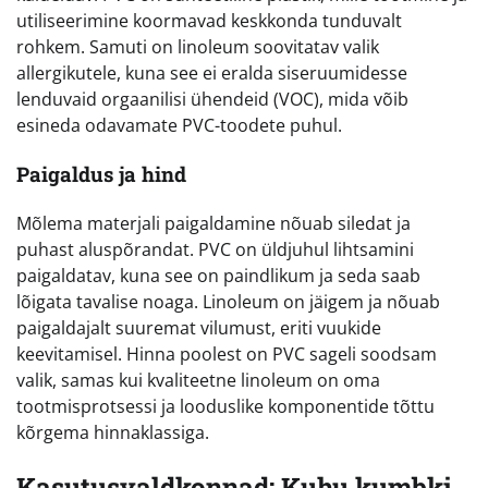
utiliseerimine koormavad keskkonda tunduvalt
rohkem. Samuti on linoleum soovitatav valik
allergikutele, kuna see ei eralda siseruumidesse
lenduvaid orgaanilisi ühendeid (VOC), mida võib
esineda odavamate PVC-toodete puhul.
Paigaldus ja hind
Mõlema materjali paigaldamine nõuab siledat ja
puhast aluspõrandat. PVC on üldjuhul lihtsamini
paigaldatav, kuna see on paindlikum ja seda saab
lõigata tavalise noaga. Linoleum on jäigem ja nõuab
paigaldajalt suuremat vilumust, eriti vuukide
keevitamisel. Hinna poolest on PVC sageli soodsam
valik, samas kui kvaliteetne linoleum on oma
tootmisprotsessi ja looduslike komponentide tõttu
kõrgema hinnaklassiga.
Kasutusvaldkonnad: Kuhu kumbki