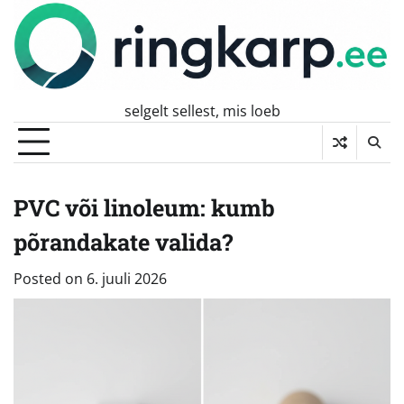
Skip
to
content
selgelt sellest, mis loeb
PVC või linoleum: kumb
põrandakate valida?
Posted on
6. juuli 2026