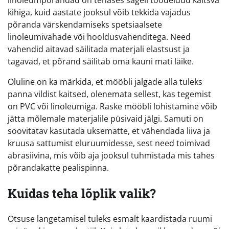
linoleumpõrandad on tehases sageli töödeldud kaitsva
kihiga, kuid aastate jooksul võib tekkida vajadus
põranda värskendamiseks spetsiaalsete
linoleumivahade või hooldusvahenditega. Need
vahendid aitavad säilitada materjali elastsust ja
tagavad, et põrand säilitab oma kauni mati läike.
Oluline on ka märkida, et mööbli jalgade alla tuleks
panna vildist kaitsed, olenemata sellest, kas tegemist
on PVC või linoleumiga. Raske mööbli lohistamine võib
jätta mõlemale materjalile püsivaid jälgi. Samuti on
soovitatav kasutada uksematte, et vähendada liiva ja
kruusa sattumist eluruumidesse, sest need toimivad
abrasiivina, mis võib aja jooksul tuhmistada mis tahes
põrandakatte pealispinna.
Kuidas teha lõplik valik?
Otsuse langetamisel tuleks esmalt kaardistada ruumi