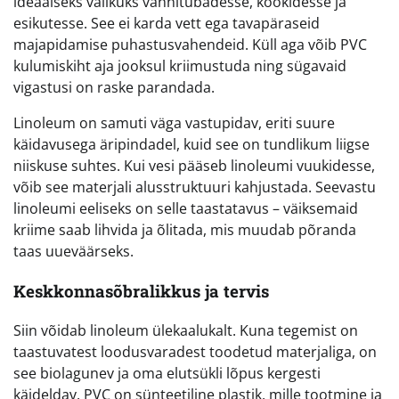
ideaalseks valikuks vannitubadesse, köökidesse ja
esikutesse. See ei karda vett ega tavapäraseid
majapidamise puhastusvahendeid. Küll aga võib PVC
kulumiskiht aja jooksul kriimustuda ning sügavaid
vigastusi on raske parandada.
Linoleum on samuti väga vastupidav, eriti suure
käidavusega äripindadel, kuid see on tundlikum liigse
niiskuse suhtes. Kui vesi pääseb linoleumi vuukidesse,
võib see materjali alusstruktuuri kahjustada. Seevastu
linoleumi eeliseks on selle taastatavus – väiksemaid
kriime saab lihvida ja õlitada, mis muudab põranda
taas uueväärseks.
Keskkonnasõbralikkus ja tervis
Siin võidab linoleum ülekaalukalt. Kuna tegemist on
taastuvatest loodusvaradest toodetud materjaliga, on
see biolagunev ja oma elutsükli lõpus kergesti
käideldav. PVC on sünteetiline plastik, mille tootmine ja