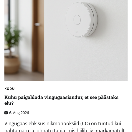
KODU
Kuhu paigaldada vingugaasiandur, et see päästaks
elu?
6. Aug 2026
Vingugaas ehk süsinikmonooksiid (CO) on tuntud kui
nähtamatu ja lõhnatu tapja, mis hiilib ligi märkamatult.