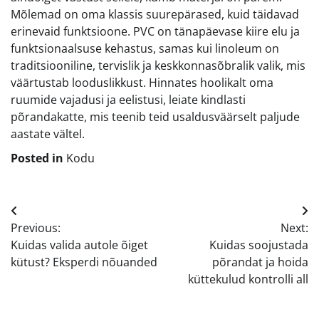
Mõlemad on oma klassis suurepärased, kuid täidavad
erinevaid funktsioone. PVC on tänapäevase kiire elu ja
funktsionaalsuse kehastus, samas kui linoleum on
traditsiooniline, tervislik ja keskkonnasõbralik valik, mis
väärtustab looduslikkust. Hinnates hoolikalt oma
ruumide vajadusi ja eelistusi, leiate kindlasti
põrandakatte, mis teenib teid usaldusväärselt paljude
aastate vältel.
Posted in
Kodu
Navigeerimine
Previous:
Next:
Kuidas valida autole õiget
Kuidas soojustada
kütust? Eksperdi nõuanded
põrandat ja hoida
küttekulud kontrolli all