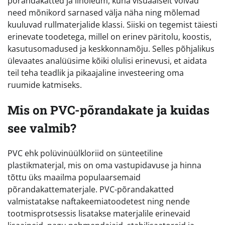
põrandakatted ja linoleum, kuna visuaalselt võivad
need mõnikord sarnased välja näha ning mõlemad
kuuluvad rullmaterjalide klassi. Siiski on tegemist täiesti
erinevate toodetega, millel on erinev päritolu, koostis,
kasutusomadused ja keskkonnamõju. Selles põhjalikus
ülevaates analüüsime kõiki olulisi erinevusi, et aidata
teil teha teadlik ja pikaajaline investeering oma
ruumide katmiseks.
Mis on PVC-põrandakate ja kuidas
see valmib?
PVC ehk polüvinüülkloriid on sünteetiline
plastikmaterjal, mis on oma vastupidavuse ja hinna
tõttu üks maailma populaarsemaid
põrandakattematerjale. PVC-põrandakatted
valmistatakse naftakeemiatoodetest ning nende
tootmisprotsessis lisatakse materjalile erinevaid