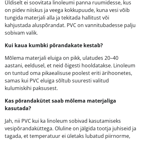
Üldiselt ei soovitata linoleumi panna ruumidesse, kus
on pidev niiskus ja veega kokkupuude, kuna vesi võib
tungida materjali alla ja tekitada hallitust või
kahjustada aluspõrandat. PVC on vannitubadesse palju
sobivam valik.
Kui kaua kumbki põrandakate kestab?
Mõlema materjali eluiga on pikk, ulatudes 20–40
aastani, eeldusel, et neid õigesti hooldatakse. Linoleum
on tuntud oma pikaealisuse poolest eriti ärihoonetes,
samas kui PVC eluiga sõltub suuresti valitud
kulumiskihi paksusest.
Kas põrandakütet saab mõlema materjaliga
kasutada?
Jah, nii PVC kui ka linoleum sobivad kasutamiseks
vesipõrandaküttega. Oluline on jälgida tootja juhiseid ja
tagada, et temperatuur ei ületaks lubatud piirnorme,