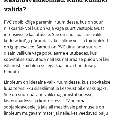
valida?
PVC sobib kõige paremini ruumidesse, kus on suur
niiskusrisk või kus on vaja väga suurt vastupidavust
intensiivsele kasutusele. See on suurepärane valik
koduse köögi põrandaks, kus tilkuv vesi ja toiduplekid
on igapäevased. Samuti on PVC tänu oma suurele
disainivalikule väga populaarne elutubades, kus
soovitakse saavutada näiteks naturaalse puidu või kivi
välimust, kuid ilma sellega kaasneva hoolduse ja
hinnata.
Linoleum on ideaalne valik ruumidesse, kus soovitakse
luua tervislikku sisekliimat ja kestvust pikemaks ajaks.
See on suurepärane valik magamistubadesse,
lastetubadesse ja kontoritesse. Tänu oma
soojapidavusele ja jala all meeldivale pehmusele on
linoleum mugavam materjal neile, kes veedavad palju