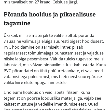
mis tavaliselt on 27 kraadi Celsiuse järgi.
Põranda hooldus ja pikaealisuse
tagamine
Ükskõik millise materjali te valite, sõltub põranda
visuaalne välimus ja eluiga suuresti õigest hooldusest.
PVC hooldamine on äärmiselt lihtne: piisab
regulaarsest tolmuimejaga puhastamisest ja vajadusel
niiske lapiga pesemisest. Vältida tuleks tugevatoimelisi
lahusteid, mis võivad pinnaviimistlust kahjustada. Kuna
PVC-põrandatel on tihti polüuretaankate, ei vaja need
vatamist ega poleerimist, mis teeb neist suurepärase
valiku kiire elutempoga inimestele.
Linoleumi hooldus on veidi spetsiifilisem. Kuna
tegemist on poorse loodusliku materjaliga, vajab see
kaitset mustuse ja vedelike imendumise eest. Uued