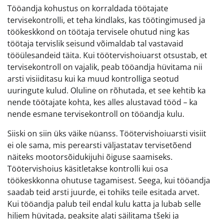
Tööandja kohustus on korraldada töötajate
tervisekontrolli, et teha kindlaks, kas töötingimused ja
töökeskkond on töötaja tervisele ohutud ning kas
töötaja tervislik seisund võimaldab tal vastavaid
tööülesandeid täita. Kui töötervishoiuarst otsustab, et
tervisekontroll on vajalik, peab tööandja hüvitama nii
arsti visiiditasu kui ka muud kontrolliga seotud
uuringute kulud. Oluline on rõhutada, et see kehtib ka
nende töötajate kohta, kes alles alustavad tööd – ka
nende esmane tervisekontroll on tööandja kulu.
Siiski on siin üks väike nüanss. Töötervishoiuarsti visiit
ei ole sama, mis perearsti väljastatav tervisetõend
näiteks mootorsõidukijuhi õiguse saamiseks.
Töötervishoius käsitletakse kontrolli kui osa
töökeskkonna ohutuse tagamisest. Seega, kui tööandja
saadab teid arsti juurde, ei tohiks teile esitada arvet.
Kui tööandja palub teil endal kulu katta ja lubab selle
hiljem hüvitada, peaksite alati säilitama tšeki ja