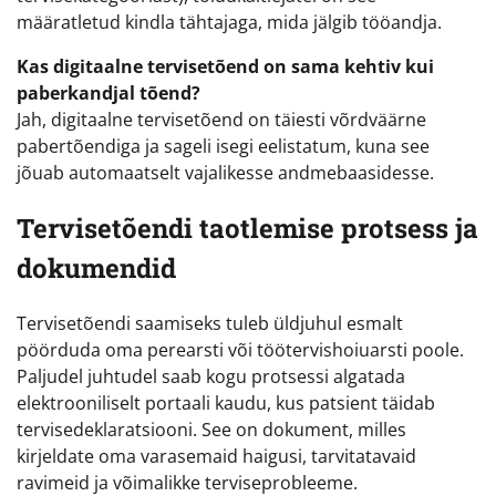
määratletud kindla tähtajaga, mida jälgib tööandja.
Kas digitaalne tervisetõend on sama kehtiv kui
paberkandjal tõend?
Jah, digitaalne tervisetõend on täiesti võrdväärne
pabertõendiga ja sageli isegi eelistatum, kuna see
jõuab automaatselt vajalikesse andmebaasidesse.
Tervisetõendi taotlemise protsess ja
dokumendid
Tervisetõendi saamiseks tuleb üldjuhul esmalt
pöörduda oma perearsti või töötervishoiuarsti poole.
Paljudel juhtudel saab kogu protsessi algatada
elektrooniliselt portaali kaudu, kus patsient täidab
tervisedeklaratsiooni. See on dokument, milles
kirjeldate oma varasemaid haigusi, tarvitatavaid
ravimeid ja võimalikke terviseprobleeme.