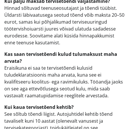
Kui palju maksab tervisetõendi väljastamine?
Hinnad sõltuvad teenuseosutajast ja tõendi tüübist.
Üldarsti läbivaatusega seotud tõend võib maksta 20–50
eurot, samas kui põhjalikumad terviseuuringud
töötervishoiuarsti juures võivad ulatuda sadadesse
eurodesse. Soovitame alati küsida hinnapakkumist
enne teenuse kasutamist.
Kas saan tervisetõendi kulud tulumaksust maha
arvata?
Eraisikuna ei saa te tervisetõendi kulusid
tuludeklaratsioonis maha arvata, kuna see ei
kvalifitseeru koolitus- ega ravimikuluks. Tööandja jaoks
on see aga ettevõtlusega seotud kulu, mida saab
vastavalt raamatupidamise reeglitele arvestada.
Kui kaua tervisetõend kehtib?
See sõltub tõendi liigist. Autojuhtidel kehtib tõend
tavaliselt kuni 10 aastat (olenevalt vanusest ja
tervisekategooriast), toidukäitlejatel on see