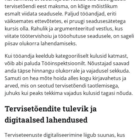
tervisetõendi eest maksma, on kõige mõistlikum
esmalt viidata seadusele. Paljud tööandjad, eriti
väiksemates ettevõtetes, ei pruugi seadusesätetega
kursis olla. Rahulik ja argumenteeritud vestlus, kus
viitate töötervishoiu ja tööohutuse seadusele, on sageli
piisav olukorra lahendamiseks.
Kui tööandja keeldub kategooriliselt kulusid katmast,
võib abi paluda Tööinspektsioonilt. Nõustajad saavad
anda täpse hinnangu olukorrale ja vajadusel sekkuda.
Samuti on hea mõte hoida alles kogu kirjavahetus ja
arved, mis on seotud tervisetõendi taotlemisega,
juhuks kui peaks tekkima vajadus kulusid tagasi nõuda.
Tervisetõendite tulevik ja
digitaalsed lahendused
Terviseteenuste digitaliseerimine liigub suunas, kus