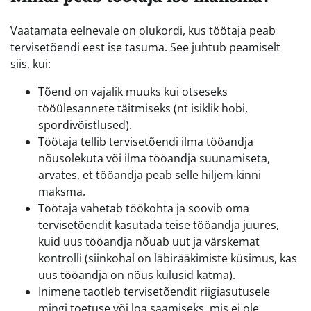
Vaatamata eelnevale on olukordi, kus töötaja peab
tervisetõendi eest ise tasuma. See juhtub peamiselt
siis, kui:
Tõend on vajalik muuks kui otseseks
tööülesannete täitmiseks (nt isiklik hobi,
spordivõistlused).
Töötaja tellib tervisetõendi ilma tööandja
nõusolekuta või ilma tööandja suunamiseta,
arvates, et tööandja peab selle hiljem kinni
maksma.
Töötaja vahetab töökohta ja soovib oma
tervisetõendit kasutada teise tööandja juures,
kuid uus tööandja nõuab uut ja värskemat
kontrolli (siinkohal on läbirääkimiste küsimus, kas
uus tööandja on nõus kulusid katma).
Inimene taotleb tervisetõendit riigiasutusele
mingi toetuse või loa saamiseks, mis ei ole