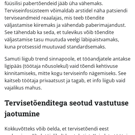
füüsilisi pabertõendeid jääb üha vähemaks.
Terviseinfosüsteem võimaldab arstidel näha patsiendi
terviseandmeid reaalajas, mis teeb tõendite
väljastamise kiiremaks ja vähendab paberimajandust.
See tähendab ka seda, et tulevikus võib tõendite
väljastamise tasu muutuda veelgi läbipaistvamaks,
kuna protsessid muutuvad standardsemaks.
Samuti liigub trend sinnapoole, et tööandjatele antakse
ligipääs (töötaja nõusolekul) vaid tõendi kehtivuse
kinnitamiseks, mitte kogu terviseinfo nägemiseks. See
kaitseb töötaja privaatsust ja tagab, et info liigub vaid
vajalikus mahus.
Tervisetõenditega seotud vastutuse
jaotumine
Kokkuvõtteks võib öelda, et tervisetõendi eest