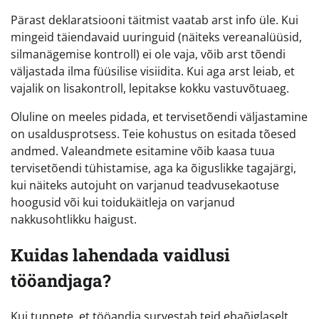
Pärast deklaratsiooni täitmist vaatab arst info üle. Kui
mingeid täiendavaid uuringuid (näiteks vereanalüüsid,
silmanägemise kontroll) ei ole vaja, võib arst tõendi
väljastada ilma füüsilise visiidita. Kui aga arst leiab, et
vajalik on lisakontroll, lepitakse kokku vastuvõtuaeg.
Oluline on meeles pidada, et tervisetõendi väljastamine
on usaldusprotsess. Teie kohustus on esitada tõesed
andmed. Valeandmete esitamine võib kaasa tuua
tervisetõendi tühistamise, aga ka õiguslikke tagajärgi,
kui näiteks autojuht on varjanud teadvusekaotuse
hoogusid või kui toidukäitleja on varjanud
nakkusohtlikku haigust.
Kuidas lahendada vaidlusi
tööandjaga?
Kui tunnete, et tööandja survestab teid ebaõiglaselt