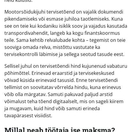
neid kulusid.
Mootorsõidukijuhi tervisetõend on vajalik dokumendi
pikendamiseks või esmase juhiloa taotlemiseks. Kuna
see on teie kui kodaniku isiklik soov ja vajadus kasutada
transpordivahendit, langeb ka kogu finantskoormus
teile. Sama kehtib relvalubade kohta – tegemist on teie
sooviga omada relva, mistõttu vastutate ka
tervisekontrolli läbimise ja sellega seotud tasude eest.
Sellisel juhul on tervisetõendi hind kujunenud vabaturu
põhimõttel. Erinevad eraarstid ja tervisekeskused
võivad küsida erinevaid tasusid. Enne tervisetõendi
tellimist on soovitatav võrrelda hindu, kuna erinevus
võib olla märgatav. Samuti pakuvad paljud arstid
võimalust teha tõend digitaalselt, mis on sageli kiirem
ja mugavam, kuid hind võib samuti erineda
tavapärasest visiidist.
Millal peab töötaja ise maksma?