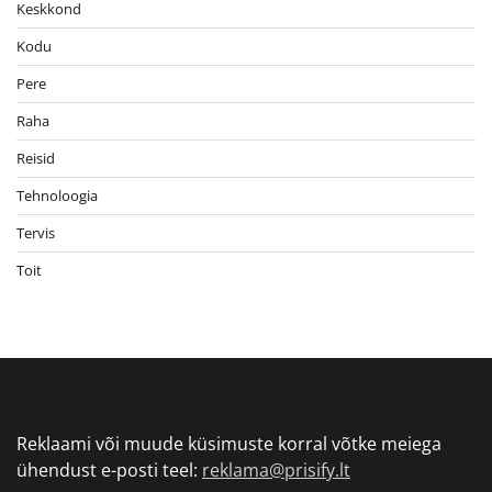
Keskkond
Kodu
Pere
Raha
Reisid
Tehnoloogia
Tervis
Toit
Reklaami või muude küsimuste korral võtke meiega
ühendust e-posti teel:
reklama@prisify.lt