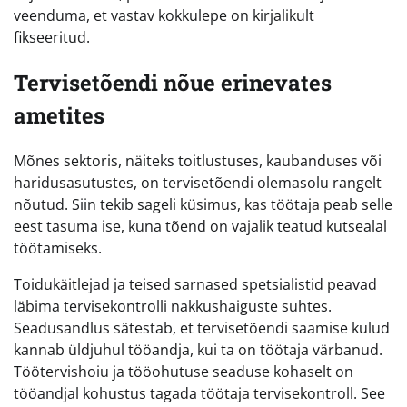
veenduma, et vastav kokkulepe on kirjalikult
fikseeritud.
Tervisetõendi nõue erinevates
ametites
Mõnes sektoris, näiteks toitlustuses, kaubanduses või
haridusasutustes, on tervisetõendi olemasolu rangelt
nõutud. Siin tekib sageli küsimus, kas töötaja peab selle
eest tasuma ise, kuna tõend on vajalik teatud kutsealal
töötamiseks.
Toidukäitlejad ja teised sarnased spetsialistid peavad
läbima tervisekontrolli nakkushaiguste suhtes.
Seadusandlus sätestab, et tervisetõendi saamise kulud
kannab üldjuhul tööandja, kui ta on töötaja värbanud.
Töötervishoiu ja tööohutuse seaduse kohaselt on
tööandjal kohustus tagada töötaja tervisekontroll. See