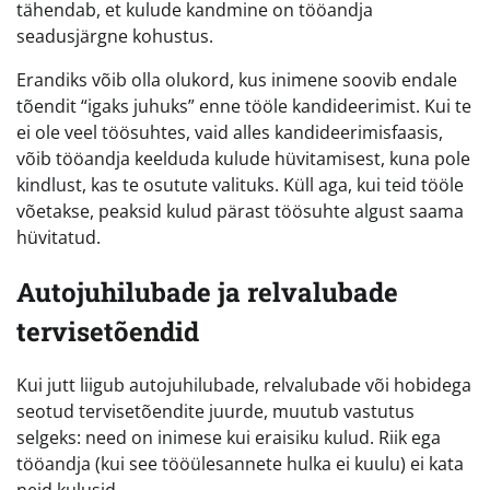
tähendab, et kulude kandmine on tööandja
seadusjärgne kohustus.
Erandiks võib olla olukord, kus inimene soovib endale
tõendit “igaks juhuks” enne tööle kandideerimist. Kui te
ei ole veel töösuhtes, vaid alles kandideerimisfaasis,
võib tööandja keelduda kulude hüvitamisest, kuna pole
kindlust, kas te osutute valituks. Küll aga, kui teid tööle
võetakse, peaksid kulud pärast töösuhte algust saama
hüvitatud.
Autojuhilubade ja relvalubade
tervisetõendid
Kui jutt liigub autojuhilubade, relvalubade või hobidega
seotud tervisetõendite juurde, muutub vastutus
selgeks: need on inimese kui eraisiku kulud. Riik ega
tööandja (kui see tööülesannete hulka ei kuulu) ei kata