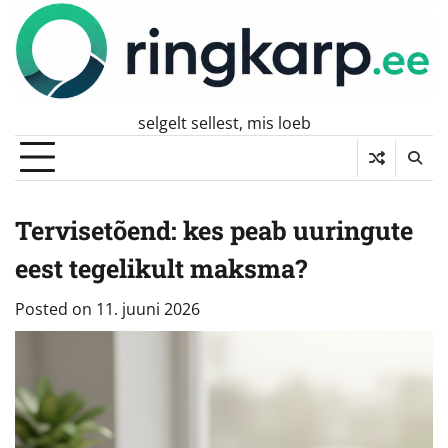
Skip
to
content
selgelt sellest, mis loeb
Tervisetõend: kes peab uuringute
eest tegelikult maksma?
Posted on
11. juuni 2026