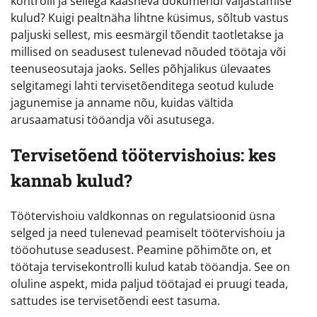
kontrolli ja sellega kaasneva dokumendi väljastamise
kulud? Kuigi pealtnäha lihtne küsimus, sõltub vastus
paljuski sellest, mis eesmärgil tõendit taotletakse ja
millised on seadusest tulenevad nõuded töötaja või
teenuseosutaja jaoks. Selles põhjalikus ülevaates
selgitamegi lahti tervisetõenditega seotud kulude
jagunemise ja anname nõu, kuidas vältida
arusaamatusi tööandja või asutusega.
Tervisetõend töötervishoius: kes
kannab kulud?
Töötervishoiu valdkonnas on regulatsioonid üsna
selged ja need tulenevad peamiselt töötervishoiu ja
tööohutuse seadusest. Peamine põhimõte on, et
töötaja tervisekontrolli kulud katab tööandja. See on
oluline aspekt, mida paljud töötajad ei pruugi teada,
sattudes ise tervisetõendi eest tasuma.