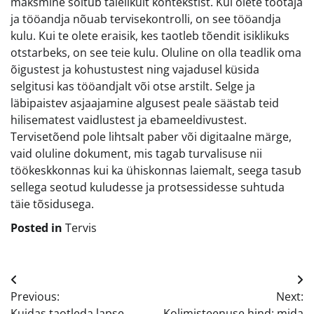
maksmine sõltub täielikult kontekstist. Kui olete töötaja
ja tööandja nõuab tervisekontrolli, on see tööandja
kulu. Kui te olete eraisik, kes taotleb tõendit isiklikuks
otstarbeks, on see teie kulu. Oluline on olla teadlik oma
õigustest ja kohustustest ning vajadusel küsida
selgitusi kas tööandjalt või otse arstilt. Selge ja
läbipaistev asjaajamine algusest peale säästab teid
hilisematest vaidlustest ja ebameeldivustest.
Tervisetõend pole lihtsalt paber või digitaalne märge,
vaid oluline dokument, mis tagab turvalisuse nii
töökeskkonnas kui ka ühiskonnas laiemalt, seega tasub
sellega seotud kuludesse ja protsessidesse suhtuda
täie tõsidusega.
Posted in
Tervis
Navigeerimine
Previous:
Next:
Kuidas taotleda lapse
Kolimisteenuse hind: mida