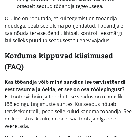
otseselt seotud tööandja tegevusega.
Oluline on rõhutada, et kui tegemist on tööandja
nõudega, peab see olema põhjendatud. Tööandja ei
saa nõuda tervisetõendit lihtsalt kontrolli eesmärgil,
kui selleks puudub seadusest tulenev vajadus.
Korduma kippuvad küsimused
(FAQ)
Kas tööandja võib mind sundida ise tervisetõendi
eest tasuma ja öelda, et see on osa töölepingust?
Ei, töötervishoiu ja tööohutuse seadus on ülimuslik
töölepingu tingimuste suhtes. Kui seadus nõuab
tervisekontrolli, peab selle kulud kandma tööandja. See
on kohustuslik kulu, mida ei saa töötaja õlgadele
veeretada.