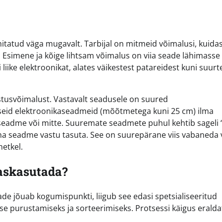
itatud väga mugavalt. Tarbijal on mitmeid võimalusi, kuid
Esimene ja kõige lihtsam võimalus on viia seade lähimasse
ike elektroonikat, alates väikestest patareidest kuni suurt
tusvõimalust. Vastavalt seadusele on suured
seid elektroonikaseadmeid (mõõtmetega kuni 25 cm) ilma
 seadme või mitte. Suuremate seadmete puhul kehtib sageli 
na seadme vastu tasuta. See on suurepärane viis vabaneda 
etkel.
aaskasutada?
de jõuab kogumispunkti, liigub see edasi spetsialiseeritud
se purustamiseks ja sorteerimiseks. Protsessi käigus erald