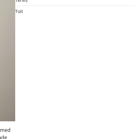
Tervis
Toit
admed
ade