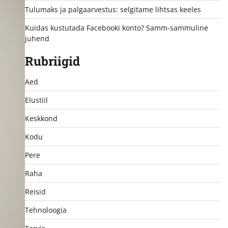
Tulumaks ja palgaarvestus: selgitame lihtsas keeles
Kuidas kustutada Facebooki konto? Samm-sammuline
juhend
Rubriigid
Aed
Elustiil
Keskkond
Kodu
Pere
Raha
Reisid
Tehnoloogia