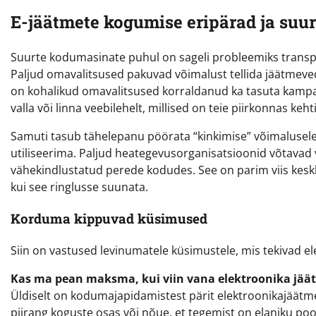
E-jäätmete kogumise eripärad ja su
Suurte kodumasinate puhul on sageli probleemiks transp
Paljud omavalitsused pakuvad võimalust tellida jäätmevedu
on kohalikud omavalitsused korraldanud ka tasuta kamp
valla või linna veebilehelt, millised on teie piirkonnas keh
Samuti tasub tähelepanu pöörata “kinkimise” võimalusele. 
utiliseerima. Paljud heategevusorganisatsioonid võtavad 
vähekindlustatud perede kodudes. See on parim viis keskk
kui see ringlusse suunata.
Korduma kippuvad küsimused
Siin on vastused levinumatele küsimustele, mis tekivad el
Kas ma pean maksma, kui viin vana elektroonika jä
Üldiselt on kodumajapidamistest pärit elektroonikajäätme
piirang koguste osas või nõue, et tegemist on elaniku po