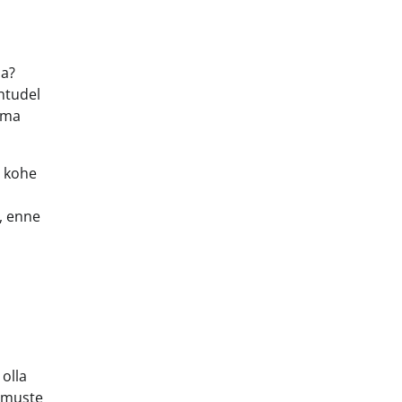
ma?
htudel
oma
a kohe
, enne
olla
gimuste