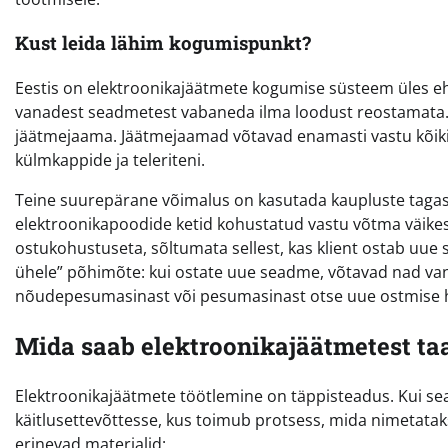
Kust leida lähim kogumispunkt?
Eestis on elektroonikajäätmete kogumise süsteem üles eh
vanadest seadmetest vabaneda ilma loodust reostamata. 
jäätmejaama. Jäätmejaamad võtavad enamasti vastu kõiki li
külmkappide ja teleriteni.
Teine suurepärane võimalus on kasutada kaupluste tagas
elektroonikapoodide ketid kohustatud vastu võtma väike
ostukohustuseta, sõltumata sellest, kas klient ostab uue
ühele” põhimõte: kui ostate uue seadme, võtavad nad va
nõudepesumasinast või pesumasinast otse uue ostmise h
Mida saab elektroonikajäätmetest t
Elektroonikajäätmete töötlemine on täppisteadus. Kui sea
käitlusettevõttesse, kus toimub protsess, mida nimetatak
erinevad materjalid: