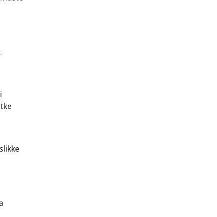
,
i
ätke
slikke
a