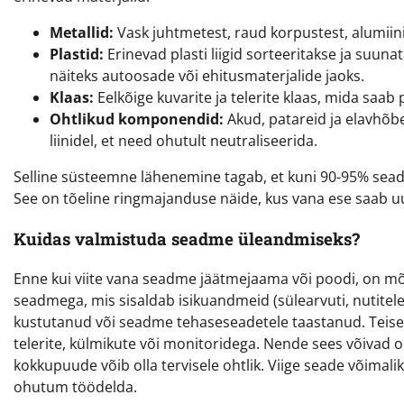
Metallid:
Vask juhtmetest, raud korpustest, alumiini
Plastid:
Erinevad plasti liigid sorteeritakse ja suun
näiteks autoosade või ehitusmaterjalide jaoks.
Klaas:
Eelkõige kuvarite ja telerite klaas, mida saab
Ohtlikud komponendid:
Akud, patareid ja elavhõbe
liinidel, et need ohutult neutraliseerida.
Selline süsteemne lähenemine tagab, et kuni 90-95% sead
See on tõeline ringmajanduse näide, kus vana ese saab 
Kuidas valmistuda seadme üleandmiseks?
Enne kui viite vana seadme jäätmejaama või poodi, on mõi
seadmega, mis sisaldab isikuandmeid (sülearvuti, nutite
kustutanud või seadme tehaseseadetele taastanud. Teiseks,
telerite, külmikute või monitoridega. Nende sees võivad o
kokkupuude võib olla tervisele ohtlik. Viige seade võimalik
ohutum töödelda.