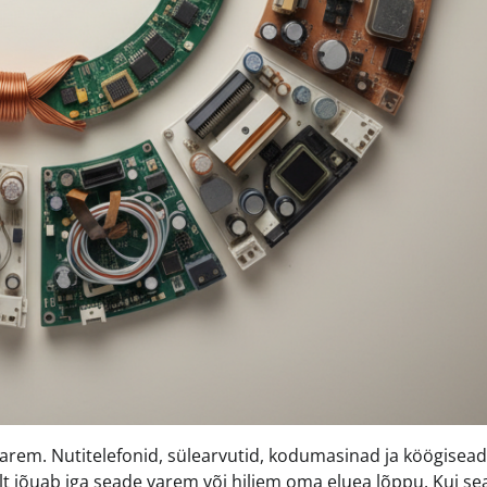
varem. Nutitelefonid, sülearvutid, kodumasinad ja köögise
 jõuab iga seade varem või hiljem oma eluea lõppu. Kui se