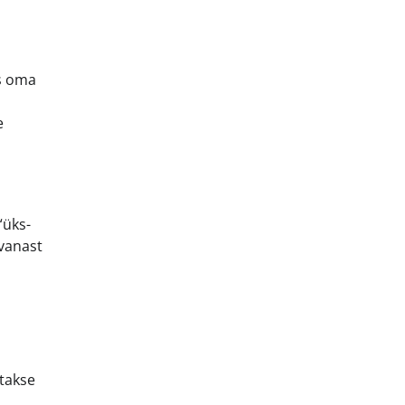
as oma
e
“üks-
vanast
atakse