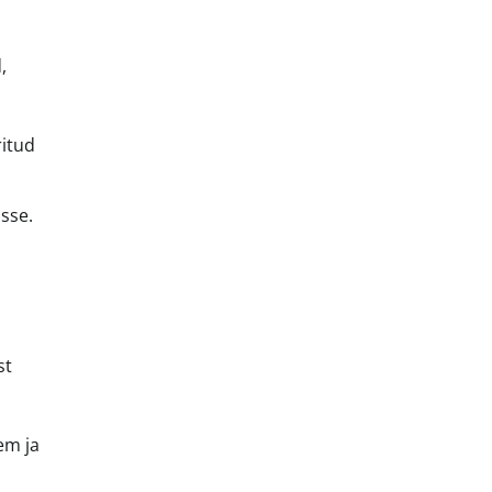
,
ritud
sse.
st
em ja