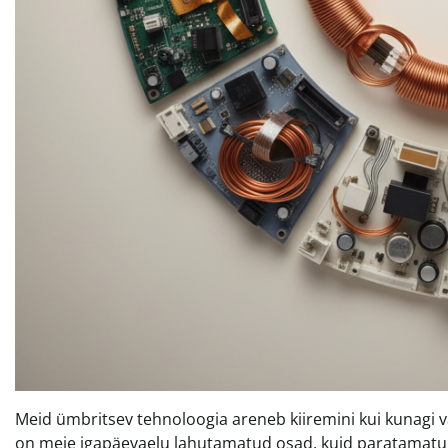
Meid ümbritsev tehnoloogia areneb kiiremini kui kunagi 
on meie igapäevaelu lahutamatud osad, kuid paratamatult