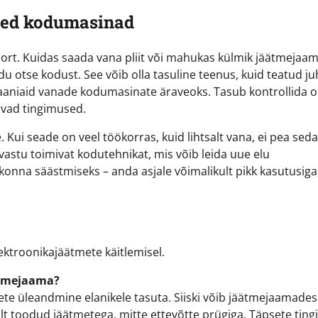
ured kodumasinad
ort. Kuidas saada vana pliit või mahukas külmik jäätmejaa
 otse kodust. See võib olla tasuline teenus, kuid teatud ju
aaniaid vanade kodumasinate äraveoks. Tasub kontrollida 
tivad tingimused.
Kui seade on veel töökorras, kuid lihtsalt vana, ei pea sed
vastu toimivat kodutehnikat, mis võib leida uue elu
onna säästmiseks – anda asjale võimalikult pikk kasutusiga
ektroonikajäätmete käitlemisel.
ätmejaama?
te üleandmine elanikele tasuta. Siiski võib jäätmejaamades 
olt toodud jäätmetega, mitte ettevõtte prügiga. Täpsete tin