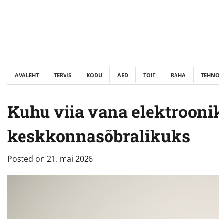
Skip
to
content
AVALEHT
TERVIS
KODU
AED
TOIT
RAHA
TEHN
Kuhu viia vana elektroon
keskkonnasõbralikuks
Posted on
21. mai 2026