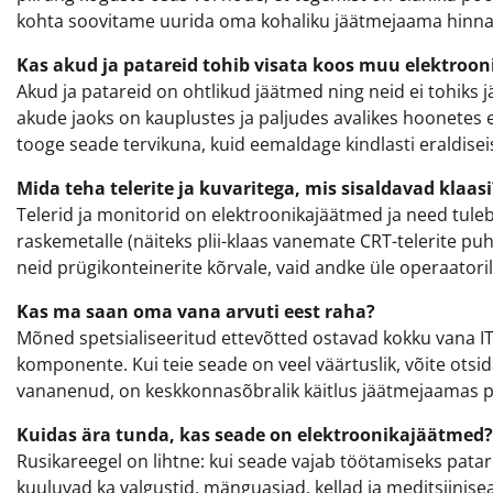
kohta soovitame uurida oma kohaliku jäätmejaama hinnak
Kas akud ja patareid tohib visata koos muu elektroo
Akud ja patareid on ohtlikud jäätmed ning neid ei tohiks j
akude jaoks on kauplustes ja paljudes avalikes hoonetes 
tooge seade tervikuna, kuid eemaldage kindlasti eraldisei
Mida teha telerite ja kuvaritega, mis sisaldavad klaasi
Telerid ja monitorid on elektroonikajäätmed ja need tule
raskemetalle (näiteks plii-klaas vanemate CRT-telerite puh
neid prügikonteinerite kõrvale, vaid andke üle operaatoril
Kas ma saan oma vana arvuti eest raha?
Mõned spetsialiseeritud ettevõtted ostavad kokku vana IT-
komponente. Kui teie seade on veel väärtuslik, võite otsid
vananenud, on keskkonnasõbralik käitlus jäätmejaamas pa
Kuidas ära tunda, kas seade on elektroonikajäätmed?
Rusikareegel on lihtne: kui seade vajab töötamiseks patareis
kuuluvad ka valgustid, mänguasjad, kellad ja meditsiinis