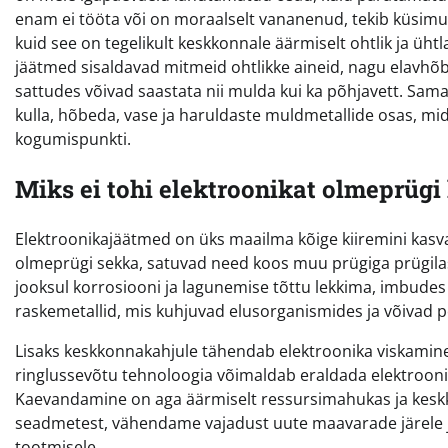
enam ei tööta või on moraalselt vananenud, tekib küsimu
kuid see on tegelikult keskkonnale äärmiselt ohtlik ja üh
jäätmed sisaldavad mitmeid ohtlikke aineid, nagu elavhõb
sattudes võivad saastata nii mulda kui ka põhjavett. Sama
kulla, hõbeda, vase ja haruldaste muldmetallide osas, mi
kogumispunkti.
Miks ei tohi elektroonikat olmeprügi
Elektroonikajäätmed on üks maailma kõige kiiremini kasvav 
olmeprügi sekka, satuvad need koos muu prügiga prügilas
jooksul korrosiooni ja lagunemise tõttu lekkima, imbudes 
raskemetallid, mis kuhjuvad elusorganismides ja võivad põ
Lisaks keskkonnakahjule tähendab elektroonika viskamine
ringlussevõtu tehnoloogia võimaldab eraldada elektroon
Kaevandamine on aga äärmiselt ressursimahukas ja kesk
seadmetest, vähendame vajadust uute maavarade järele ja
tootmisele.