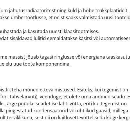
um jahutusradiaatoritest ning kuld ja hõbe trükkplaatidelt.
atakse ümbertöötlusse, et neist saaks valmistada uusi tooteid
 puhastada ja kasutada uuesti klaasitootmises.
dat sisaldavad lülitid eemaldatakse käsitsi või automatisee
me massist jõuab tagasi ringlusse või energiana taaskasutu
uue elu uue toote komponendina.
stlik teha mõned ettevalmistused. Esiteks, kui tegemist on
lefon, tahvelarvuti), veenduge, et olete oma andmed seadme
 ärge püüdke seadet ise lahti võtta, eriti kui tegemist on
lla pingestatud kondensaatorid või ohtlikud gaasid, millega
ult terviklikuna, sest nii on käitlusettevõttel seda kõige kerg