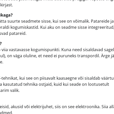
irjast.
nikaga?
ätta suurte seadmete sisse, kui see on võimalik. Patareide ja
eraldi kogumiskastid. Kui aku on seadme sisse integreeritud
svad patareid.
?
b viia vastavasse kogumispunkti. Kuna need sisaldavad sagel
ul), on väga oluline, et need ei puruneks transpordil. Ärge j
e.
tehnikat, kui see on piisavalt kaasaegne või sisaldab väärtu
a kasutatud tehnika ostjaid, kuid kui seade on lootusetult
rim valik.
id, akusid või elektrijuhet, siis on see elektroonika. Siia all
eadmed.