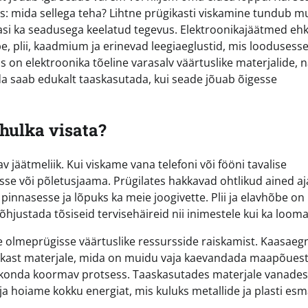
s: mida sellega teha? Lihtne prügikasti viskamine tundub m
tlasi ka seadusega keelatud tegevus. Elektroonikajäätmed ehk
e, plii, kaadmium ja erinevad leegiaeglustid, mis loodusess
s on elektroonika tõeline varasalv väärtuslike materjalide, 
da saab edukalt taaskasutada, kui seade jõuab õigesse
 hulka visata?
jäätmeliik. Kui viskame vana telefoni või fööni tavalise
se või põletusjaama. Prügilates hakkavad ohtlikud ained aj
pinnasesse ja lõpuks ka meie joogivette. Plii ja elavhõbe on
hjustada tõsiseid tervisehäireid nii inimestele kui ka looma
 olmeprügisse väärtuslike ressursside raiskamist. Kaasaeg
ikast materjale, mida on muidu vaja kaevandada maapõuest
konda koormav protsess. Taaskasutades materjale vanades
 hoiame kokku energiat, mis kuluks metallide ja plasti esm