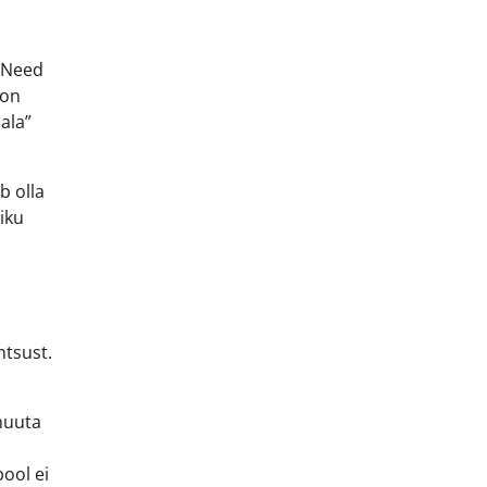
. Need
 on
ala”
b olla
liku
htsust.
 muuta
ool ei