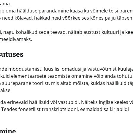
tama.
ab oma häälduse parandamine kaasa ka võimele teisi parem
das need kõlavad, hakkad neid võõrkeelses kõnes palju täpsem
, nagu kohalikud seda teevad, näitab austust kultuuri ja kee
 meeldivamaks.
sutuses
nde moodustamist, füüsilisi omadusi ja vastuvõtmist kuulaj
st, kuid elementaarsete teadmiste omamine võib anda tohutu
n suurepärane tööriist, mis aitab mõista, kuidas häälikuid tä
takse.
ada erinevaid häälikuid või vastupidi. Näiteks inglise keeles v
 Teades foneetilist transkriptsiooni, eemaldad sa kirjapildi
imine