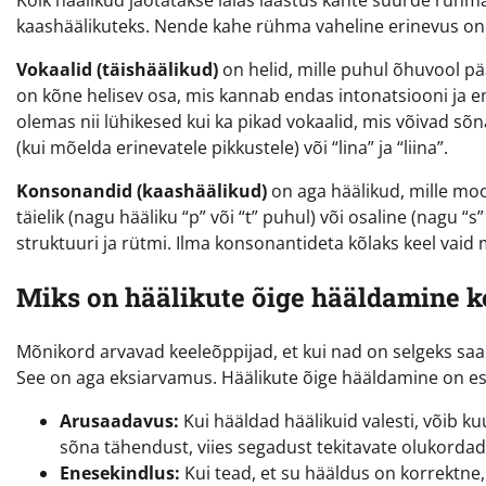
Kõik häälikud jaotatakse laias laastus kahte suurde rühm
kaashäälikuteks. Nende kahe rühma vaheline erinevus on h
Vokaalid (täishäälikud)
on helid, mille puhul õhuvool pääs
on kõne helisev osa, mis kannab endas intonatsiooni ja emo
olemas nii lühikesed kui ka pikad vokaalid, mis võivad sõn
(kui mõelda erinevatele pikkustele) või “lina” ja “liina”.
Konsonandid (kaashäälikud)
on aga häälikud, mille moo
täielik (nagu hääliku “p” või “t” puhul) või osaline (nagu 
struktuuri ja rütmi. Ilma konsonantideta kõlaks keel va
Miks on häälikute õige hääldamine k
Mõnikord arvavad keeleõppijad, et kui nad on selgeks sa
See on aga eksiarvamus. Häälikute õige hääldamine on es
Arusaadavus:
Kui hääldad häälikuid valesti, võib ku
sõna tähendust, viies segadust tekitavate olukordad
Enesekindlus:
Kui tead, et su hääldus on korrektne,