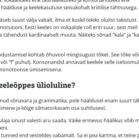
a: vokaalideks ehk täishäälikuteks ja konsonantideks ehk
äälduse ja keelekasutuse seisukohalt kriitilise tähtsusega.
eb suust välja vabalt, ilma et kuskil tekiks olulist takistust
tsiooni. Eesti keeles on vokaalide roll eriti suur, sest meil
a tähendust kardinaalselt muuta. Näiteks sõnad “kala” ja “ka
dustamisel kohtab õhuvool mingisugust tõket. See tõke või
“s” või “f” puhul). Konsonandid annavad keelele selle iseloomu
id monotoonse ümisemisena.
eeleõppes ülioluline?
anud sõnavara ja grammatika, pole hääldusel enam suurt tä
imene ja kõige silmatorkavam osa suhtlusest.
ulaja sinust valesti aru saada. Väike erinevus häälikus võib
eni.
 tunned end vesteldes vabamalt. Sa ei pea kartma, et teine p