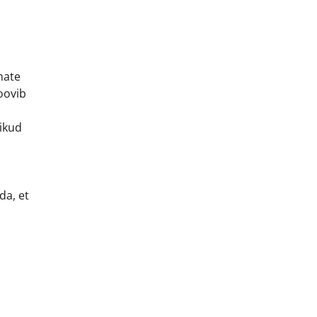
mate
roovib
likud
da, et