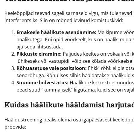
Keeleõppijad teevad sageli sarnaseid vigu, mis tuleneva
interferentsiks. Siin on mõned levinud komistuskivid:
Emakeele häälikute asendamine:
Me kipume võõrk
häälikutega. Kui õpid võõrkeelt, kus on häälik, mida 
aju seda lihtsustada.
Pikkuste eiramine:
Paljudes keeltes on vokaali või
lühikeseks või vastupidi, võib see kõlada võõrkeelse
Rõhuasetuse vale positsioon:
Ehkki rõhk ei ole ots
sõnarõhuga. Rõhulises silbis hääldatakse häälikuid s
Suuõõne lõdvestatus:
Häälikute korrektne moodust
pead suud “kummaliselt” liigutama, kuid see on vajal
Kuidas häälikute hääldamist harjuta
Hääldustreening peaks olema osa igapäevasest keeleõppe
proovida: