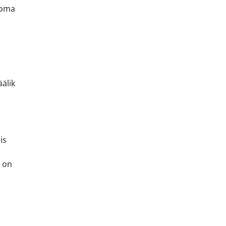
 oma
äälik
s
is
t on