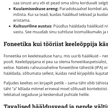
saa sinust aru või et pead oma sõnu korduvalt selgi
Kuulamisoskuse areng:
Paradoksaalsel kombel ait
mõista. Kui sa tead, kuidas häälikud tekivad ja kui
eristama.
Kultuuriline austus:
Püüdlus hääldada häälikuid nii
vastu. See muudab sinu suhtluse loomulikumaks ja
Foneetika kui tööriist keeleõppija kä
Foneetika on keeleteaduse haru, mis uurib häälikuid – ne
poolt. Keeleõppijana ei pea sa olema foneetikaspetsiali
eelise. Näiteks rahvusvaheline foneetiline tähestik (IPA) o
hääldada, sõltumata sellest, kuidas neid kirjapildis kujuta
Paljudes keeltes on kirjapilt petlik – sama täht võib tähist
täht “a” kõlada mitmel erineval moel sõltuvalt kontekstist.
tekitatud segaduse ja keskendud puhtale helile.
Tavalised hääldusvead ja nende vält