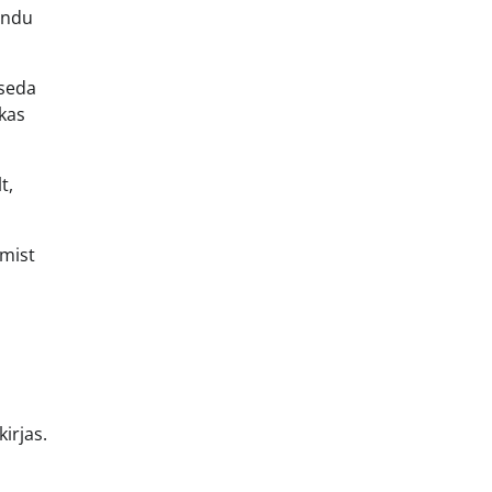
endu
 seda
 kas
t,
amist
irjas.