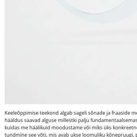
Keeleõppimise teekond algab sageli sõnade ja fraaside m
hääldus saavad alguse millestki palju fundamentaalsemast 
kuidas me häälikuid moodustame või miks üks konkreetne
tundmine see võti, mis avab ukse loomuliku kõnepruugi, p