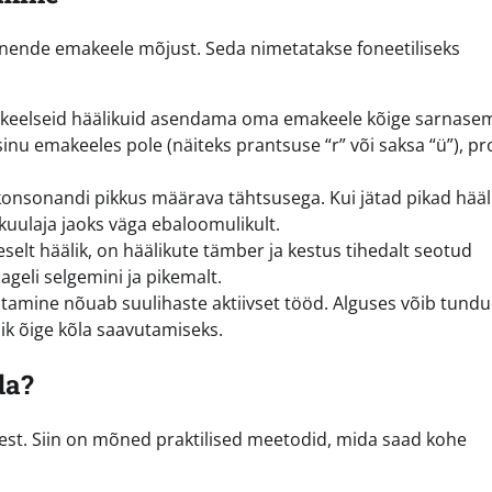
d nende emakeele mõjust. Seda nimetatakse foneetiliseks
eelseid häälikuid asendama oma emakeele kõige sarnase
sinu emakeeles pole (näiteks prantsuse “r” või saksa “ü”), p
 konsonandi pikkus määrava tähtsusega. Kui jätad pikad hää
 kuulaja jaoks väga ebaloomulikult.
eselt häälik, on häälikute tämber ja kestus tihedalt seotud
ageli selgemini ja pikemalt.
amine nõuab suulihaste aktiivset tööd. Alguses võib tundu
ik õige kõla saavutamiseks.
da?
st. Siin on mõned praktilised meetodid, mida saad kohe