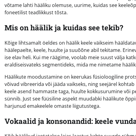
võtame lahti hääliku olemuse, uurime, kuidas see keeleõp
foneetilist teadlikkust tõsta.
Mis on häälik ja kuidas see tekib?
Kõige lihtsamalt öeldes on häälik keele väikseim hääldat
häälepaelte, keele, huulte ja suuõõne abil tekitame. Erine
ise elav heli. Kui me räägime, voolab meie suust välja ka
eraldiseisvateks segmentideks, mida me nimetame häälik
Häälikute moodustamine on keerukas füsioloogiline prots
võivad vibreerida või jääda vaikseks, ning seejärel kohtab 
keele asend hammaste taga, huulte kokkusurumine või pe
sünnib. Just see füüsiline aspekt muudabki häälikute õpp
harjunud emakeelele omaste liigutustega.
Vokaalid ja konsonandid: keele vun