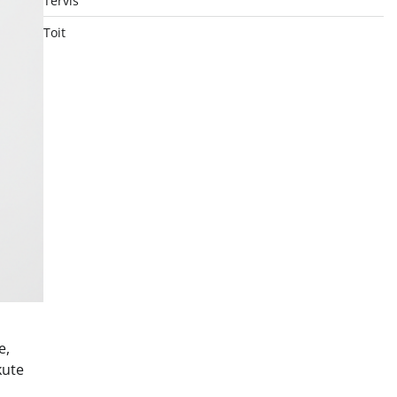
Tervis
Toit
e,
kute
s