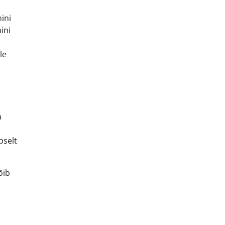
ini
ini
le
a
pselt
õib