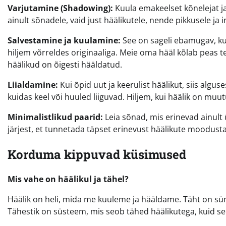
Varjutamine (Shadowing):
Kuula emakeelset kõnelejat j
ainult sõnadele, vaid just häälikutele, nende pikkusele ja 
Salvestamine ja kuulamine:
See on sageli ebamugav, ku
hiljem võrreldes originaaliga. Meie oma hääl kõlab peas teis
häälikud on õigesti hääldatud.
Liialdamine:
Kui õpid uut ja keerulist häälikut, siis alguse
kuidas keel või huuled liiguvad. Hiljem, kui häälik on m
Minimalistlikud paarid:
Leia sõnad, mis erinevad ainult ü
järjest, et tunnetada täpset erinevust häälikute moodust
Korduma kippuvad küsimused
Mis vahe on häälikul ja tähel?
Häälik on heli, mida me kuuleme ja hääldame. Täht on sü
Tähestik on süsteem, mis seob tähed häälikutega, kuid see