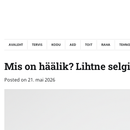
Skip
to
content
AVALEHT
TERVIS
KODU
AED
TOIT
RAHA
TEHN
Mis on häälik? Lihtne selg
Posted on
21. mai 2026