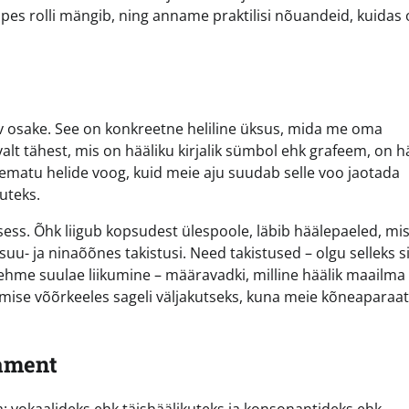
pes rolli mängib, ning anname praktilisi nõuandeid, kuidas
av osake. See on konkreetne heliline üksus, mida me oma
valt tähest, mis on hääliku kirjalik sümbol ehk grafeem, on h
tkematu helide voog, kuid meie aju suudab selle voo jaotada
uteks.
ess. Õhk liigub kopsudest ülespoole, läbib häälepaeled, mi
suu- ja ninaõõnes takistusi. Need takistused – olgu selleks si
hme suulae liikumine – määravadki, milline häälik maailma
imise võõrkeeles sageli väljakutseks, kuna meie kõneaparaa
dament