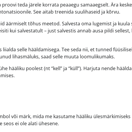
a proovi teda järele korrata peaaegu samaaegselt. Ära kesk
intonatsioonile. See aitab treenida suulihaseid ja kõrvu.
id äärmiselt tõhus meetod. Salvesta oma lugemist ja kuula
iti kui salvestatult – just salvestis annab ausa pildi sellest,
s liialda selle hääldamisega. Tee seda nii, et tunned füüsilisel
uutunud lihasmäluks, saad selle muuta loomulikumaks.
he hääliku poolest (nt “kell” ja “küll”). Harjuta nende hääld
amises.
mbol või märk, mida me kasutame hääliku ülesmärkimiseks k
 seos ei ole alati ühesene.