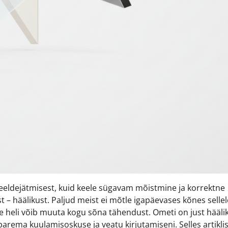
eeldejätmisest, kuid keele sügavam mõistmine ja korrektne
– häälikust. Paljud meist ei mõtle igapäevases kõnes sellel
 heli võib muuta kogu sõna tähendust. Ometi on just hääli
arema kuulamisoskuse ja veatu kirjutamiseni. Selles artikli